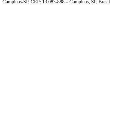
Campinas-SP, CEP: 13.083-888 – Campinas, SP, Brasil
Link para o Facebook
Link para o Linkedin
Link para o Instagram