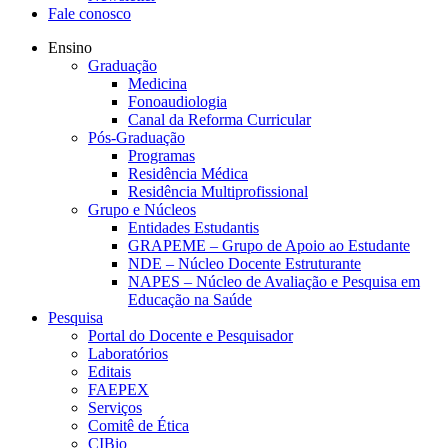
Fale conosco
Ensino
Graduação
Medicina
Fonoaudiologia
Canal da Reforma Curricular
Pós-Graduação
Programas
Residência Médica
Residência Multiprofissional
Grupo e Núcleos
Entidades Estudantis
GRAPEME – Grupo de Apoio ao Estudante
NDE – Núcleo Docente Estruturante
NAPES – Núcleo de Avaliação e Pesquisa em
Educação na Saúde
Pesquisa
Portal do Docente e Pesquisador
Laboratórios
Editais
FAEPEX
Serviços
Comitê de Ética
CIBio