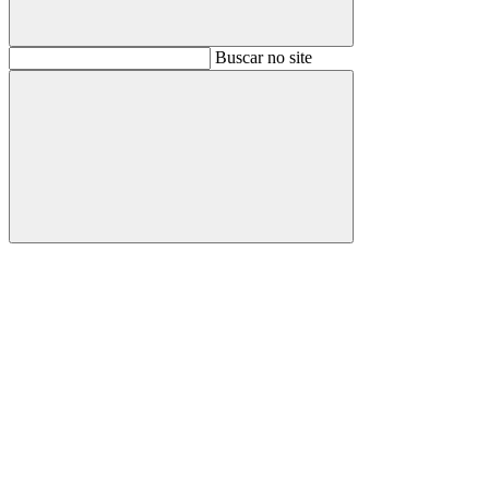
Buscar
Buscar no site
Buscar
Aumentar fonte
Diminuir fonte