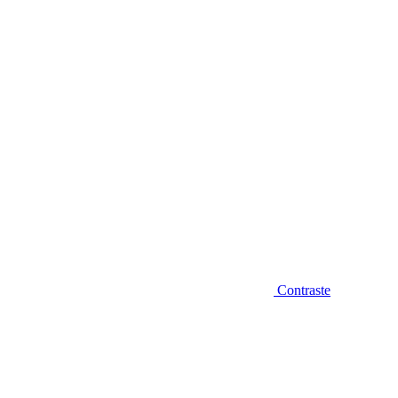
Diminuir fonte
Contraste