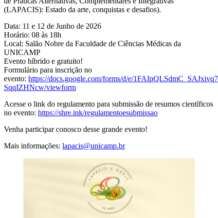
de Práticas Alternativas, Complementares e Integrativas
(LAPACIS): Estado da arte, conquistas e desafios).
Data: 11 e 12 de Junho de 2026
Horário: 08 às 18h
Local: Salão Nobre da Faculdade de Ciências Médicas da
UNICAMP
Evento híbrido e gratuito!
Formulário para inscrição no
evento:
https://docs.google.com/forms/d/e/1FAIpQLSdmC_SAJx
SqqIZHNcw/viewform
Acesse o link do regulamento para submissão de resumos científicos
no evento:
https://shre.ink/regulamentoesubmissao
Venha participar conosco desse grande evento!
Mais informações:
lapacis@unicamp.br