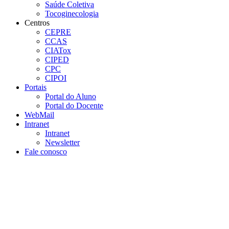
Saúde Coletiva
Tocoginecologia
Centros
CEPRE
CCAS
CIATox
CIPED
CPC
CIPOI
Portais
Portal do Aluno
Portal do Docente
WebMail
Intranet
Intranet
Newsletter
Fale conosco
Aumentar fonte