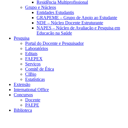
Residência Multiprofissional
Grupo e Núcleos
Entidades Estudantis
GRAPEME – Grupo de Apoio ao Estudante
NDE – Núcleo Docente Estruturante
NAPES – Núcleo de Avaliação e Pesquisa em
Educação na Saúde
Pesquisa
Portal do Docente e Pesquisador
Laboratórios
Editais
FAEPEX
Serviços
Comitê de Ética
CIBio
Estatísticas
Extensão
International Office
Concursos
Docente
PAEPE
Biblioteca
Link para o Facebook