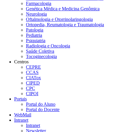
Farmacologia
Genética Médica e Medicina Genômica
Neurologia
Oftalmologia e Otorrinolaringologia
Ortopedia, Reumatologia e Traumatologia
Patologia
Pediatria
Psiquiatria
Radiologia e Oncologia
Saúde Coletiva
Tocoginecologia
Centros
CEPRE
CCAS
CIATox
CIPED
CPC
CIPOI
Portais
Portal do Aluno
Portal do Docente
WebMail
Intranet
Intranet
Newsletter