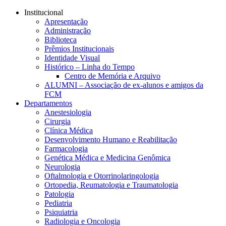
Conteúdo principal
Menu principal
Rodapé
Institucional
Apresentação
Administração
Biblioteca
Prêmios Institucionais
Identidade Visual
Histórico – Linha do Tempo
Centro de Memória e Arquivo
ALUMNI – Associação de ex-alunos e amigos da
FCM
Departamentos
Anestesiologia
Cirurgia
Clínica Médica
Desenvolvimento Humano e Reabilitação
Farmacologia
Genética Médica e Medicina Genômica
Neurologia
Oftalmologia e Otorrinolaringologia
Ortopedia, Reumatologia e Traumatologia
Patologia
Pediatria
Psiquiatria
Radiologia e Oncologia