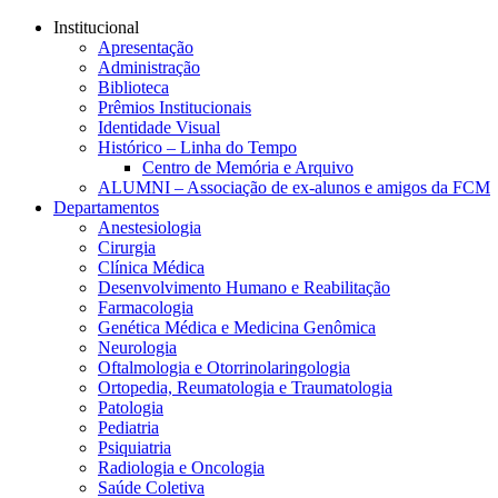
Conteúdo principal
Menu principal
Rodapé
Institucional
Apresentação
Administração
Biblioteca
Prêmios Institucionais
Identidade Visual
Histórico – Linha do Tempo
Centro de Memória e Arquivo
ALUMNI – Associação de ex-alunos e amigos da FCM
Departamentos
Anestesiologia
Cirurgia
Clínica Médica
Desenvolvimento Humano e Reabilitação
Farmacologia
Genética Médica e Medicina Genômica
Neurologia
Oftalmologia e Otorrinolaringologia
Ortopedia, Reumatologia e Traumatologia
Patologia
Pediatria
Psiquiatria
Radiologia e Oncologia
Saúde Coletiva