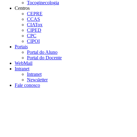
Tocoginecologia
Centros
CEPRE
CCAS
CIATox
CIPED
CPC
CIPOI
Portais
Portal do Aluno
Portal do Docente
WebMail
Intranet
Intranet
Newsletter
Fale conosco
Aumentar fonte