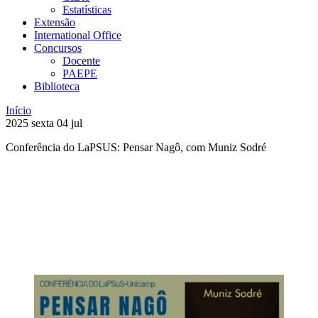
Estatísticas
Extensão
International Office
Concursos
Docente
PAEPE
Biblioteca
Início
2025
sexta
04
jul
Conferência do LaPSUS: Pensar Nagô, com Muniz Sodré
Compartilhar na agen