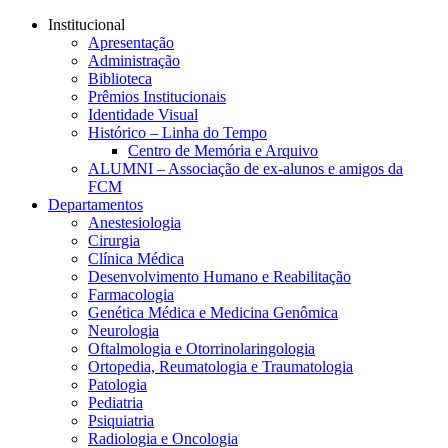
Conteúdo principal
Menu principal
Rodapé
Institucional
Apresentação
Administração
Biblioteca
Prêmios Institucionais
Identidade Visual
Histórico – Linha do Tempo
Centro de Memória e Arquivo
ALUMNI – Associação de ex-alunos e amigos da
FCM
Departamentos
Anestesiologia
Cirurgia
Clínica Médica
Desenvolvimento Humano e Reabilitação
Farmacologia
Genética Médica e Medicina Genômica
Neurologia
Oftalmologia e Otorrinolaringologia
Ortopedia, Reumatologia e Traumatologia
Patologia
Pediatria
Psiquiatria
Radiologia e Oncologia