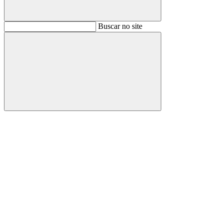
Buscar
Buscar no site
Buscar
Aumentar fonte
Diminuir fonte