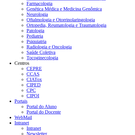
Farmacologia
Genética Médica e Medicina Genômica
Neurologia
Oftalmologia e Otorrinolaringologia
Ortopedia, Reumatologia e Traumatologia
Patologia
Pediatria
Psiquiatria
Radiologia e Oncologia
Saúde Coletiva
Tocoginecologia
Centros
CEPRE
CCAS
CIATox
CIPED
CPC
CIPOI
Portais
Portal do Aluno
Portal do Docente
WebMail
Intranet
Intranet
Newsletter