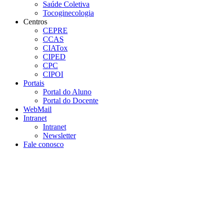
Saúde Coletiva
Tocoginecologia
Centros
CEPRE
CCAS
CIATox
CIPED
CPC
CIPOI
Portais
Portal do Aluno
Portal do Docente
WebMail
Intranet
Intranet
Newsletter
Fale conosco
Aumentar fonte