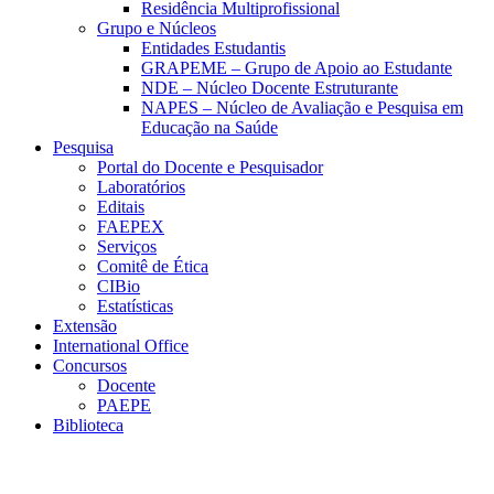
Residência Multiprofissional
Grupo e Núcleos
Entidades Estudantis
GRAPEME – Grupo de Apoio ao Estudante
NDE – Núcleo Docente Estruturante
NAPES – Núcleo de Avaliação e Pesquisa em
Educação na Saúde
Pesquisa
Portal do Docente e Pesquisador
Laboratórios
Editais
FAEPEX
Serviços
Comitê de Ética
CIBio
Estatísticas
Extensão
International Office
Concursos
Docente
PAEPE
Biblioteca
Link para o Facebook