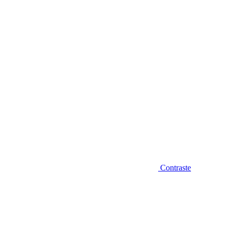
Diminuir fonte
Contraste