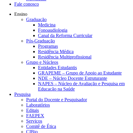
Fale conosco
Ensino
Graduação
Medicina
Fonoaudiologia
Canal da Reforma Curricular
Pós-Graduação
Programas
Residência Médica
Residência Multiprofissional
Grupo e Núcleos
Entidades Estudantis
GRAPEME – Grupo de Apoio ao Estudante
NDE – Núcleo Docente Estruturante
NAPES – Núcleo de Avaliação e Pesquisa em
Educação na Saúde
Pesquisa
Portal do Docente e Pesquisador
Laboratórios
Editais
FAEPEX
Serviços
Comitê de Ética
CIBio