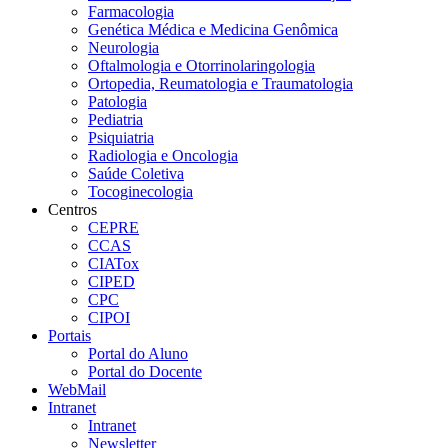
Farmacologia
Genética Médica e Medicina Genômica
Neurologia
Oftalmologia e Otorrinolaringologia
Ortopedia, Reumatologia e Traumatologia
Patologia
Pediatria
Psiquiatria
Radiologia e Oncologia
Saúde Coletiva
Tocoginecologia
Centros
CEPRE
CCAS
CIATox
CIPED
CPC
CIPOI
Portais
Portal do Aluno
Portal do Docente
WebMail
Intranet
Intranet
Newsletter