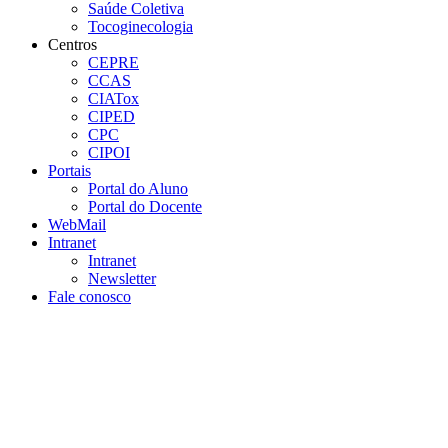
Saúde Coletiva
Tocoginecologia
Centros
CEPRE
CCAS
CIATox
CIPED
CPC
CIPOI
Portais
Portal do Aluno
Portal do Docente
WebMail
Intranet
Intranet
Newsletter
Fale conosco
Aumentar fonte