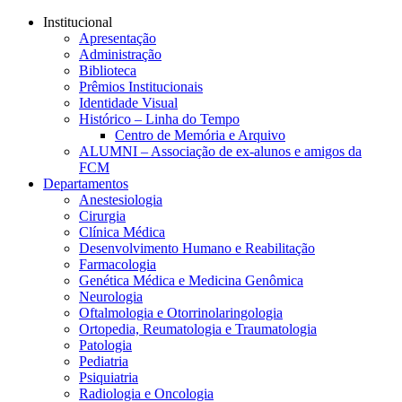
Conteúdo principal
Menu principal
Rodapé
Institucional
Apresentação
Administração
Biblioteca
Prêmios Institucionais
Identidade Visual
Histórico – Linha do Tempo
Centro de Memória e Arquivo
ALUMNI – Associação de ex-alunos e amigos da
FCM
Departamentos
Anestesiologia
Cirurgia
Clínica Médica
Desenvolvimento Humano e Reabilitação
Farmacologia
Genética Médica e Medicina Genômica
Neurologia
Oftalmologia e Otorrinolaringologia
Ortopedia, Reumatologia e Traumatologia
Patologia
Pediatria
Psiquiatria
Radiologia e Oncologia