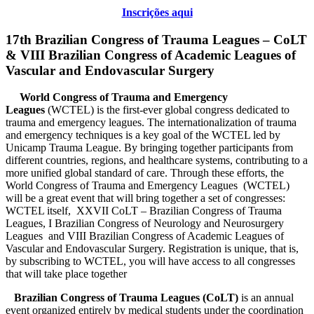
Inscrições aqui
17th Brazilian Congress of Trauma Leagues – CoLT
& VIII Brazilian Congress of Academic Leagues of
Vascular and Endovascular Surgery
World Congress of Trauma and Emergency
Leagues
(WCTEL) is the first-ever global congress dedicated to
trauma and emergency leagues. The internationalization of trauma
and emergency techniques is a key goal of the WCTEL led by
Unicamp Trauma League. By bringing together participants from
different countries, regions, and healthcare systems, contributing to a
more unified global standard of care. Through these efforts, the
World Congress of Trauma and Emergency Leagues (WCTEL)
will be a great event that will bring together a set of congresses:
WCTEL itself, XXVII CoLT – Brazilian Congress of Trauma
Leagues, I Brazilian Congress of Neurology and Neurosurgery
Leagues and VIII Brazilian Congress of Academic Leagues of
Vascular and Endovascular Surgery. Registration is unique, that is,
by subscribing to WCTEL, you will have access to all congresses
that will take place together
Brazilian Congress of Trauma Leagues (CoLT)
is an annual
event organized entirely by medical students under the coordination