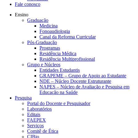
Fale conosco
Ensino
Graduação
Medicina
Fonoaudiologia
Canal da Reforma Curricular
Pós-Graduação
Programas
Residência Médica
Residência Multiprofissional
Grupo e Núcleos
Entidades Estudantis
GRAPEME – Grupo de Apoio ao Estudante
NDE – Núcleo Docente Estruturante
NAPES – Núcleo de Avaliação e Pesquisa em
Educação na Saúde
Pesquisa
Portal do Docente e Pesquisador
Laboratórios
Editais
FAEPEX
Serviços
Comitê de Ética
CIBio