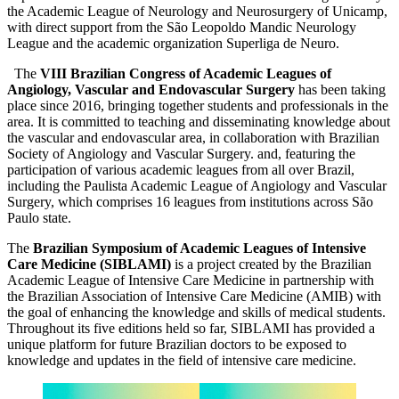
the Academic League of Neurology and Neurosurgery of Unicamp,
with direct support from the São Leopoldo Mandic Neurology
League and the academic organization Superliga de Neuro.
The
VIII Brazilian Congress of Academic Leagues of
Angiology, Vascular and Endovascular Surgery
has been taking
place since 2016, bringing together students and professionals in the
area. It is committed to teaching and disseminating knowledge about
the vascular and endovascular area, in collaboration with Brazilian
Society of Angiology and Vascular Surgery. and, featuring the
participation of various academic leagues from all over Brazil,
including the Paulista Academic League of Angiology and Vascular
Surgery, which comprises 16 leagues from institutions across São
Paulo state.
The
Brazilian Symposium of Academic Leagues of Intensive
Care Medicine (SIBLAMI)
is a project created by the Brazilian
Academic League of Intensive Care Medicine in partnership with
the Brazilian Association of Intensive Care Medicine (AMIB) with
the goal of enhancing the knowledge and skills of medical students.
Throughout its five editions held so far, SIBLAMI has provided a
unique platform for future Brazilian doctors to be exposed to
knowledge and updates in the field of intensive care medicine.