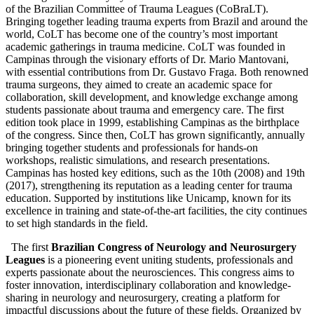
of the Brazilian Committee of Trauma Leagues (CoBraLT).
Bringing together leading trauma experts from Brazil and around the
world, CoLT has become one of the country’s most important
academic gatherings in trauma medicine. CoLT was founded in
Campinas through the visionary efforts of Dr. Mario Mantovani,
with essential contributions from Dr. Gustavo Fraga. Both renowned
trauma surgeons, they aimed to create an academic space for
collaboration, skill development, and knowledge exchange among
students passionate about trauma and emergency care. The first
edition took place in 1999, establishing Campinas as the birthplace
of the congress. Since then, CoLT has grown significantly, annually
bringing together students and professionals for hands-on
workshops, realistic simulations, and research presentations.
Campinas has hosted key editions, such as the 10th (2008) and 19th
(2017), strengthening its reputation as a leading center for trauma
education. Supported by institutions like Unicamp, known for its
excellence in training and state-of-the-art facilities, the city continues
to set high standards in the field.
The first
Brazilian Congress of Neurology and Neurosurgery
Leagues
is a pioneering event uniting students, professionals and
experts passionate about the neurosciences. This congress aims to
foster innovation, interdisciplinary collaboration and knowledge-
sharing in neurology and neurosurgery, creating a platform for
impactful discussions about the future of these fields. Organized by