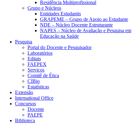
Residência Multiprofissional
Grupo e Núcleos
Entidades Estudantis
GRAPEME – Grupo de Apoio ao Estudante
NDE – Núcleo Docente Estruturante
NAPES – Núcleo de Avaliação e Pesquisa em
Educação na Saúde
Pesquisa
Portal do Docente e Pesquisador
Laboratórios
Editais
FAEPEX
Serviços
Comitê de Ética
CIBio
Estatísticas
Extensão
International Office
Concursos
Docente
PAEPE
Biblioteca
Link para o Facebook