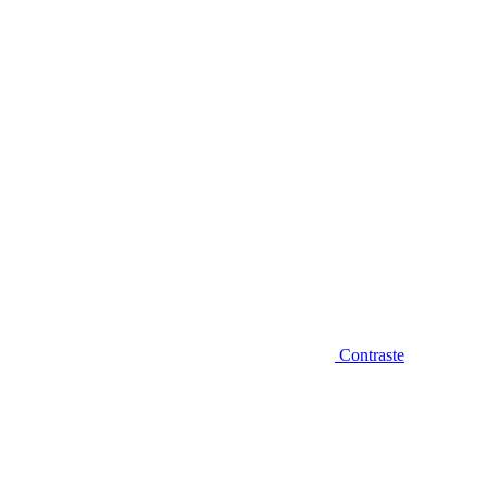
Diminuir fonte
Contraste