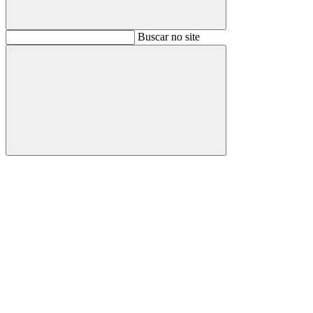
Buscar
Buscar no site
Buscar
Aumentar fonte
Diminuir fonte