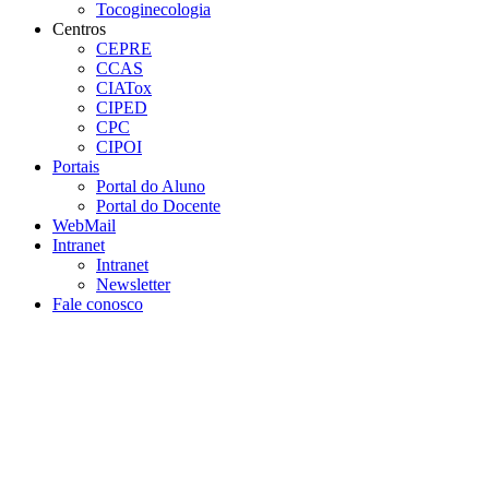
Tocoginecologia
Centros
CEPRE
CCAS
CIATox
CIPED
CPC
CIPOI
Portais
Portal do Aluno
Portal do Docente
WebMail
Intranet
Intranet
Newsletter
Fale conosco
Aumentar fonte