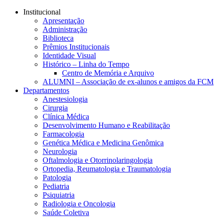
Conteúdo principal
Menu principal
Rodapé
Institucional
Apresentação
Administração
Biblioteca
Prêmios Institucionais
Identidade Visual
Histórico – Linha do Tempo
Centro de Memória e Arquivo
ALUMNI – Associação de ex-alunos e amigos da FCM
Departamentos
Anestesiologia
Cirurgia
Clínica Médica
Desenvolvimento Humano e Reabilitação
Farmacologia
Genética Médica e Medicina Genômica
Neurologia
Oftalmologia e Otorrinolaringologia
Ortopedia, Reumatologia e Traumatologia
Patologia
Pediatria
Psiquiatria
Radiologia e Oncologia
Saúde Coletiva