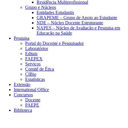
Residência Multiprofissional
Grupo e Núcleos
Entidades Estudantis
GRAPEME – Grupo de Apoio ao Estudante
NDE – Núcleo Docente Estruturante
NAPES – Núcleo de Avaliação e Pesquisa em
Educação na Saúde
Pesquisa
Portal do Docente e Pesquisador
Laboratórios
Editais
FAEPEX
Serviços
Comitê de Ética
CIBio
Estatísticas
Extensão
International Office
Concursos
Docente
PAEPE
Biblioteca
Link para o Facebook