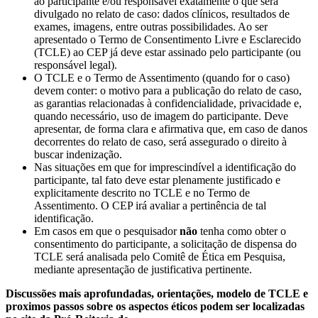
ao participante e/ou responsável exatamente o que será
divulgado no relato de caso: dados clínicos, resultados de
exames, imagens, entre outras possibilidades. Ao ser
apresentado o Termo de Consentimento Livre e Esclarecido
(TCLE) ao CEP já deve estar assinado pelo participante (ou
responsável legal).
O TCLE e o Termo de Assentimento (quando for o caso)
devem conter: o motivo para a publicação do relato de caso,
as garantias relacionadas à confidencialidade, privacidade e,
quando necessário, uso de imagem do participante. Deve
apresentar, de forma clara e afirmativa que, em caso de danos
decorrentes do relato de caso, será assegurado o direito à
buscar indenização.
Nas situações em que for imprescindível a identificação do
participante, tal fato deve estar plenamente justificado e
explicitamente descrito no TCLE e no Termo de
Assentimento. O CEP irá avaliar a pertinência de tal
identificação.
Em casos em que o pesquisador
não
tenha como obter o
consentimento do participante, a solicitação de dispensa do
TCLE será analisada pelo Comitê de Ética em Pesquisa,
mediante apresentação de justificativa pertinente.
Discussões mais aprofundadas, orientações, modelo de TCLE e
proximos passos sobre os aspectos éticos podem ser localizadas