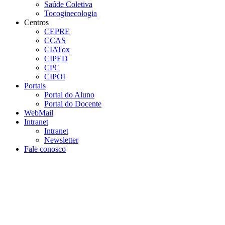
Saúde Coletiva
Tocoginecologia
Centros
CEPRE
CCAS
CIATox
CIPED
CPC
CIPOI
Portais
Portal do Aluno
Portal do Docente
WebMail
Intranet
Intranet
Newsletter
Fale conosco
Aumentar fonte