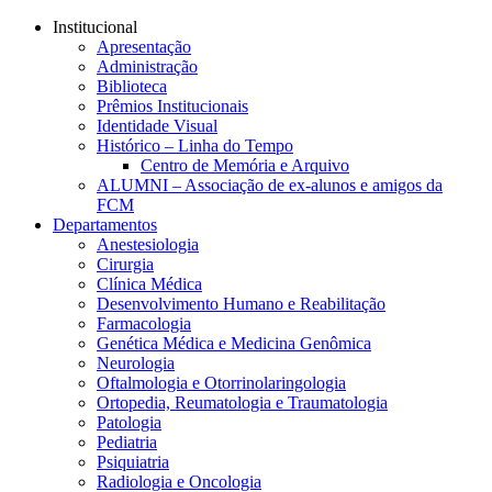
Conteúdo principal
Menu principal
Rodapé
Institucional
Apresentação
Administração
Biblioteca
Prêmios Institucionais
Identidade Visual
Histórico – Linha do Tempo
Centro de Memória e Arquivo
ALUMNI – Associação de ex-alunos e amigos da
FCM
Departamentos
Anestesiologia
Cirurgia
Clínica Médica
Desenvolvimento Humano e Reabilitação
Farmacologia
Genética Médica e Medicina Genômica
Neurologia
Oftalmologia e Otorrinolaringologia
Ortopedia, Reumatologia e Traumatologia
Patologia
Pediatria
Psiquiatria
Radiologia e Oncologia