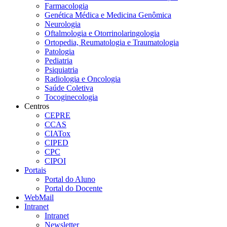
Farmacologia
Genética Médica e Medicina Genômica
Neurologia
Oftalmologia e Otorrinolaringologia
Ortopedia, Reumatologia e Traumatologia
Patologia
Pediatria
Psiquiatria
Radiologia e Oncologia
Saúde Coletiva
Tocoginecologia
Centros
CEPRE
CCAS
CIATox
CIPED
CPC
CIPOI
Portais
Portal do Aluno
Portal do Docente
WebMail
Intranet
Intranet
Newsletter