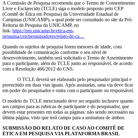
A Comissão de Pesquisa recomenda que o Termo de Consentimento
Livre e Esclarecido (TCLE) siga o modelo proposto pelo CEP
(Comitê de Ética em Pesquisa) da Universidade Estadual de
Campinas (UNICAMP), o qual pode ser consultado no site da Pró-
Reitoria de Pesquisa da UNICAMP, no
link:
https://prp.unicamp.br/etica-em-
pesquisa/cep/pesquisadores/relato-de-ca…
Quando os sujeitos de pesquisa forem menores de idade, com
possiblidade de comunicação conforme o seu nível de
desenvolvimento, também será solicitado o Termo de Assentimento
para o participante, além do TCLE junto ao responsável, de acordo
com a Resolução 466/2012 do CNS.
O TCLE deverá ser elaborado pelo pesquisador principal e
preenchido em duas vias iguais. Após assinadas, uma via deve ficar
em poder do pesquisador e outra com o participante ou responsável.
O modelo do TCLE mencionado deve ser seguido inclusive quanto
aos campos para as rubricas de participante e do pesquisador, que
devem estar presentes em todas as páginas: não sendo necessário na
última página, visto que terá campo para a assinatura de ambos.
SUBMISSÃO DO RELATO DE CASO AO COMITÊ DE
ÉTICA EM PESQUISA VIA PLATAFORMA BRASIL