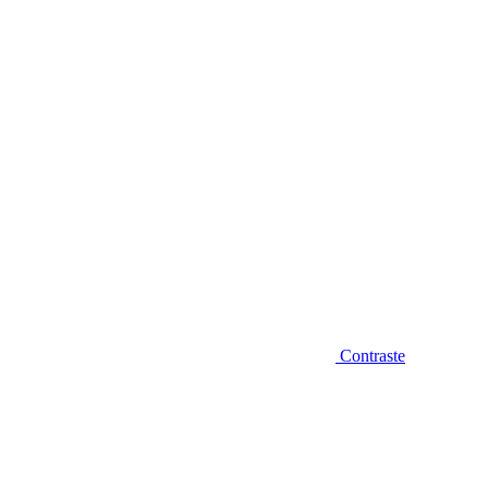
Diminuir fonte
Contraste