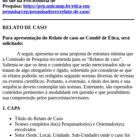
no site da Pró-Reitoria de
Pesquisa:
https://prp.unicamp.br/etica-em-
pesquisa/cep/pesquisadores/relato-de-caso/
RELATO DE CASO
Para apresentação do Relato de caso ao Comitê de Ética, será
solicitado:
A seguir, apresenta-se uma proposta de estrutura mínima que
a Comissão de Pesquisa recomenda para os “Relatos de caso”.
Salienta-se que os itens e conteúdos que serão mencionados não se
tratam de algo obrigatório e rígido, sobretudo por considerar-se que
os relatos poderão ser redigidos segundo normas diversas de revistas
ou eventos científicos. Portanto, a extensão, o título dos itens e sua
sequência devem contemplar tais normas. Entretanto, são esperados
conteúdos pertinentes à modalidade em questão e que possibilitem
sua compreensão pelos pareceristas/revisores.
1.
CAPA
Título do Relato de Caso
Nomes completos do(s) Pesquisador(es) e Orientador(es)
envolvidos
Setor (Sede, Local, Unidade, Sub-Unidade) onde o caso foi