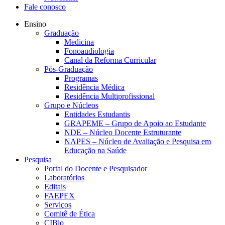
Fale conosco
Ensino
Graduação
Medicina
Fonoaudiologia
Canal da Reforma Curricular
Pós-Graduação
Programas
Residência Médica
Residência Multiprofissional
Grupo e Núcleos
Entidades Estudantis
GRAPEME – Grupo de Apoio ao Estudante
NDE – Núcleo Docente Estruturante
NAPES – Núcleo de Avaliação e Pesquisa em
Educação na Saúde
Pesquisa
Portal do Docente e Pesquisador
Laboratórios
Editais
FAEPEX
Serviços
Comitê de Ética
CIBio