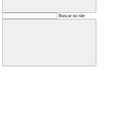
Buscar
Buscar no site
Buscar
Aumentar fonte
Diminuir fonte