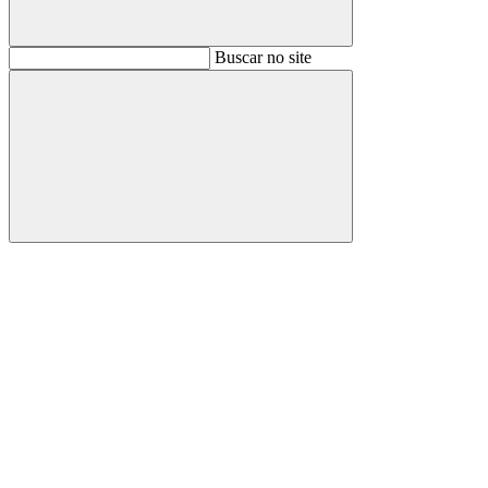
Buscar
Buscar no site
Buscar
Aumentar fonte
Diminuir fonte