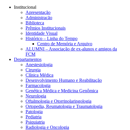
Conteúdo principal
Menu principal
Rodapé
Institucional
Apresentação
Administração
Biblioteca
Prêmios Institucionais
Identidade Visual
Histórico – Linha do Tempo
Centro de Memória e Arquivo
ALUMNI – Associação de ex-alunos e amigos da
FCM
Departamentos
Anestesiologia
Cirurgia
Clínica Médica
Desenvolvimento Humano e Reabilitação
Farmacologia
Genética Médica e Medicina Genômica
Neurologia
Oftalmologia e Otorrinolaringologia
Ortopedia, Reumatologia e Traumatologia
Patologia
Pediatria
Psiquiatria
Radiologia e Oncologia