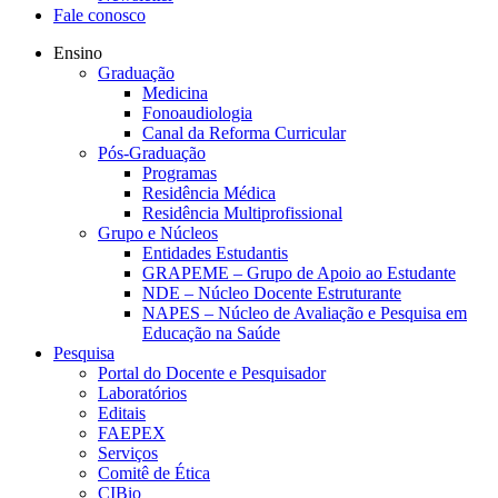
Fale conosco
Ensino
Graduação
Medicina
Fonoaudiologia
Canal da Reforma Curricular
Pós-Graduação
Programas
Residência Médica
Residência Multiprofissional
Grupo e Núcleos
Entidades Estudantis
GRAPEME – Grupo de Apoio ao Estudante
NDE – Núcleo Docente Estruturante
NAPES – Núcleo de Avaliação e Pesquisa em
Educação na Saúde
Pesquisa
Portal do Docente e Pesquisador
Laboratórios
Editais
FAEPEX
Serviços
Comitê de Ética
CIBio