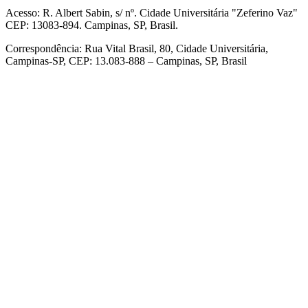
Acesso: R. Albert Sabin, s/ nº. Cidade Universitária "Zeferino Vaz"
CEP: 13083-894. Campinas, SP, Brasil.
Correspondência: Rua Vital Brasil, 80, Cidade Universitária,
Campinas-SP, CEP: 13.083-888 – Campinas, SP, Brasil
Link para o Facebook
Link para o Linkedin
Link para o Instagram