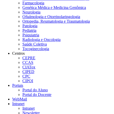
Farmacologia
Genética Médica e Medicina Genômica
Neurologia
Oftalmologia e Otorrinolaringologia
Ortopedia, Reumatologia e Traumatologia
Patologia
Pediatria
Psiquiatria
Radiologia e Oncologia
Saúde Coletiva
Tocoginecologia
Centros
CEPRE
CCAS
CIATox
CIPED
CPC
CIPOI
Portais
Portal do Aluno
Portal do Docente
WebMail
Intranet
Intranet
Newsletter