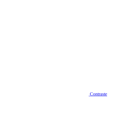
Diminuir fonte
Contraste