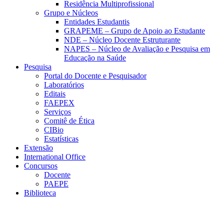
Residência Multiprofissional
Grupo e Núcleos
Entidades Estudantis
GRAPEME – Grupo de Apoio ao Estudante
NDE – Núcleo Docente Estruturante
NAPES – Núcleo de Avaliação e Pesquisa em
Educação na Saúde
Pesquisa
Portal do Docente e Pesquisador
Laboratórios
Editais
FAEPEX
Serviços
Comitê de Ética
CIBio
Estatísticas
Extensão
International Office
Concursos
Docente
PAEPE
Biblioteca
Link para o Facebook