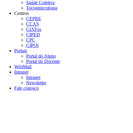
Saúde Coletiva
Tocoginecologia
Centros
CEPRE
CCAS
CIATox
CIPED
CPC
CIPOI
Portais
Portal do Aluno
Portal do Docente
WebMail
Intranet
Intranet
Newsletter
Fale conosco
Aumentar fonte