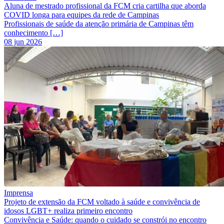
Aluna de mestrado profissional da FCM cria cartilha que aborda
COVID longa para equipes da rede de Campinas
Profissionais de saúde da atenção primária de Campinas têm
conhecimento […]
08 jun 2026
Imprensa
Projeto de extensão da FCM voltado à saúde e convivência de
idosos LGBT+ realiza primeiro encontro
Convivência e Saúde: quando o cuidado se constrói no encontro