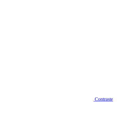
Diminuir fonte
Contraste