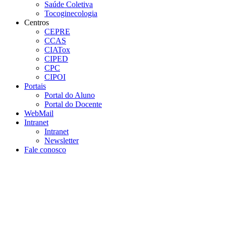
Saúde Coletiva
Tocoginecologia
Centros
CEPRE
CCAS
CIATox
CIPED
CPC
CIPOI
Portais
Portal do Aluno
Portal do Docente
WebMail
Intranet
Intranet
Newsletter
Fale conosco
Aumentar fonte