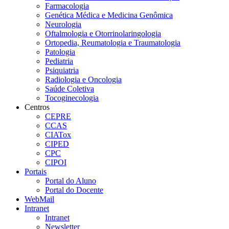
Farmacologia
Genética Médica e Medicina Genômica
Neurologia
Oftalmologia e Otorrinolaringologia
Ortopedia, Reumatologia e Traumatologia
Patologia
Pediatria
Psiquiatria
Radiologia e Oncologia
Saúde Coletiva
Tocoginecologia
Centros
CEPRE
CCAS
CIATox
CIPED
CPC
CIPOI
Portais
Portal do Aluno
Portal do Docente
WebMail
Intranet
Intranet
Newsletter