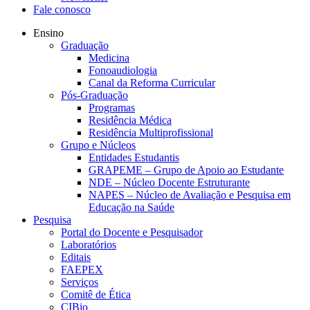
Fale conosco
Ensino
Graduação
Medicina
Fonoaudiologia
Canal da Reforma Curricular
Pós-Graduação
Programas
Residência Médica
Residência Multiprofissional
Grupo e Núcleos
Entidades Estudantis
GRAPEME – Grupo de Apoio ao Estudante
NDE – Núcleo Docente Estruturante
NAPES – Núcleo de Avaliação e Pesquisa em
Educação na Saúde
Pesquisa
Portal do Docente e Pesquisador
Laboratórios
Editais
FAEPEX
Serviços
Comitê de Ética
CIBio