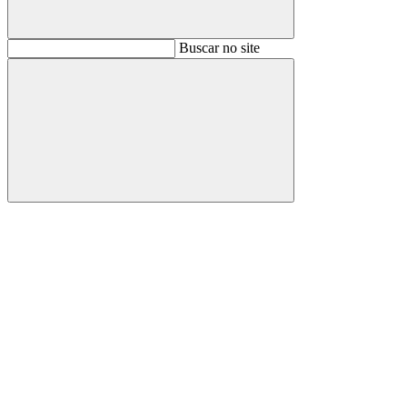
Buscar
Buscar no site
Buscar
Aumentar fonte
Diminuir fonte