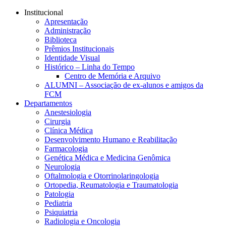
Conteúdo principal
Menu principal
Rodapé
Institucional
Apresentação
Administração
Biblioteca
Prêmios Institucionais
Identidade Visual
Histórico – Linha do Tempo
Centro de Memória e Arquivo
ALUMNI – Associação de ex-alunos e amigos da
FCM
Departamentos
Anestesiologia
Cirurgia
Clínica Médica
Desenvolvimento Humano e Reabilitação
Farmacologia
Genética Médica e Medicina Genômica
Neurologia
Oftalmologia e Otorrinolaringologia
Ortopedia, Reumatologia e Traumatologia
Patologia
Pediatria
Psiquiatria
Radiologia e Oncologia