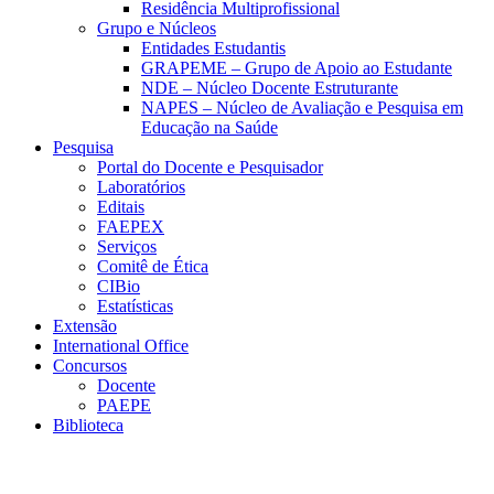
Residência Multiprofissional
Grupo e Núcleos
Entidades Estudantis
GRAPEME – Grupo de Apoio ao Estudante
NDE – Núcleo Docente Estruturante
NAPES – Núcleo de Avaliação e Pesquisa em
Educação na Saúde
Pesquisa
Portal do Docente e Pesquisador
Laboratórios
Editais
FAEPEX
Serviços
Comitê de Ética
CIBio
Estatísticas
Extensão
International Office
Concursos
Docente
PAEPE
Biblioteca
Link para o Facebook