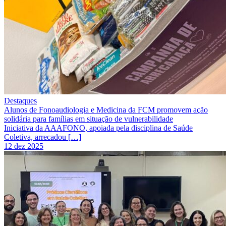
Destaques
Alunos de Fonoaudiologia e Medicina da FCM promovem ação
solidária para famílias em situação de vulnerabilidade
Iniciativa da AAAFONO, apoiada pela disciplina de Saúde
Coletiva, arrecadou […]
12 dez 2025