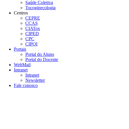
Saúde Coletiva
Tocoginecologia
Centros
CEPRE
CCAS
CIATox
CIPED
CPC
CIPOI
Portais
Portal do Aluno
Portal do Docente
WebMail
Intranet
Intranet
Newsletter
Fale conosco
Aumentar fonte