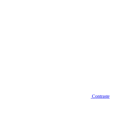
Diminuir fonte
Contraste