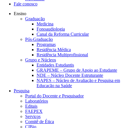
Fale conosco
Ensino
Graduação
Medicina
Fonoaudiologia
Canal da Reforma Curricular
Pós-Graduação
Programas
Residência Médica
Residência Multiprofissional
Grupo e Núcleos
Entidades Estudantis
GRAPEME – Grupo de Apoio ao Estudante
NDE – Núcleo Docente Estruturante
NAPES – Núcleo de Avaliação e Pesquisa em
Educação na Saúde
Pesquisa
Portal do Docente e Pesquisador
Laboratórios
Editais
FAEPEX
Serviços
Comitê de Ética
CIBio