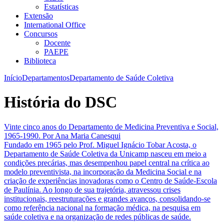
Estatísticas
Extensão
International Office
Concursos
Docente
PAEPE
Biblioteca
Início
Departamentos
Departamento de Saúde Coletiva
História do DSC
Vinte cinco anos do Departamento de Medicina Preventiva e Social,
1965-1990. Por Ana Maria Canesqui
Fundado em 1965 pelo Prof. Miguel Ignácio Tobar Acosta, o
Departamento de Saúde Coletiva da Unicamp nasceu em meio a
condições precárias, mas desempenhou papel central na crítica ao
modelo preventivista, na incorporação da Medicina Social e na
criação de experiências inovadoras como o Centro de Saúde-Escola
de Paulínia. Ao longo de sua trajetória, atravessou crises
institucionais, reestruturações e grandes avanços, consolidando-se
como referência nacional na formação médica, na pesquisa em
saúde coletiva e na organização de redes públicas de saúde.