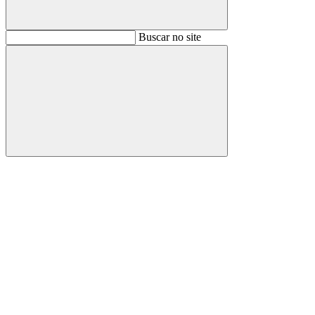
Buscar
Buscar no site
Buscar
Aumentar fonte
Diminuir fonte