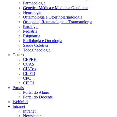
Farmacologia
Genética Médica e Medicina Genômica
Neurologia
Oftalmologia e Otorrinolaringologia
Ortopedia, Reumatologia e Traumatologia
Patologia
Pediatria
Psiquiatria
Radiologia e Oncologia
Saúde Coletiva
Tocoginecologia
Centros
CEPRE
CCAS
CIATox
CIPED
CPC
CIPOI
Portais
Portal do Aluno
Portal do Docente
WebMail
Intranet
Intranet
Newsletter