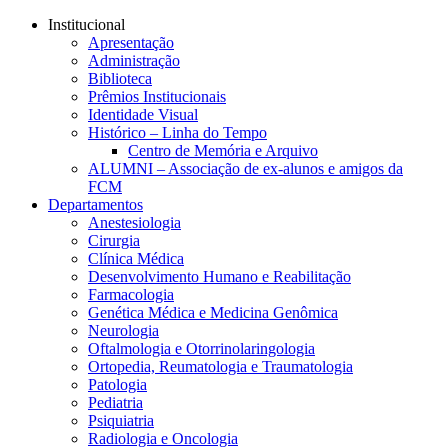
Conteúdo principal
Menu principal
Rodapé
Institucional
Apresentação
Administração
Biblioteca
Prêmios Institucionais
Identidade Visual
Histórico – Linha do Tempo
Centro de Memória e Arquivo
ALUMNI – Associação de ex-alunos e amigos da
FCM
Departamentos
Anestesiologia
Cirurgia
Clínica Médica
Desenvolvimento Humano e Reabilitação
Farmacologia
Genética Médica e Medicina Genômica
Neurologia
Oftalmologia e Otorrinolaringologia
Ortopedia, Reumatologia e Traumatologia
Patologia
Pediatria
Psiquiatria
Radiologia e Oncologia