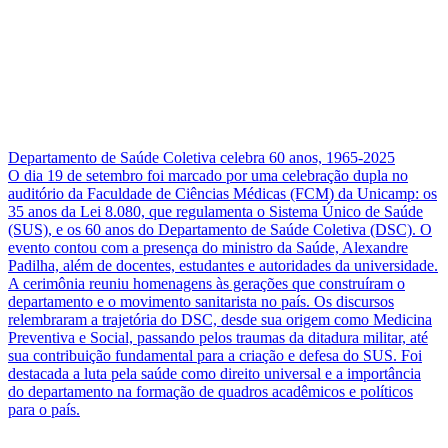
Departamento de Saúde Coletiva celebra 60 anos, 1965-2025
O dia 19 de setembro foi marcado por uma celebração dupla no
auditório da Faculdade de Ciências Médicas (FCM) da Unicamp: os
35 anos da Lei 8.080, que regulamenta o Sistema Único de Saúde
(SUS), e os 60 anos do Departamento de Saúde Coletiva (DSC). O
evento contou com a presença do ministro da Saúde, Alexandre
Padilha, além de docentes, estudantes e autoridades da universidade.
A cerimônia reuniu homenagens às gerações que construíram o
departamento e o movimento sanitarista no país. Os discursos
relembraram a trajetória do DSC, desde sua origem como Medicina
Preventiva e Social, passando pelos traumas da ditadura militar, até
sua contribuição fundamental para a criação e defesa do SUS. Foi
destacada a luta pela saúde como direito universal e a importância
do departamento na formação de quadros acadêmicos e políticos
para o país.