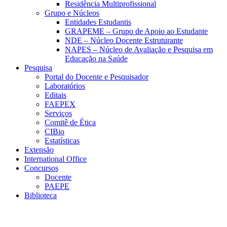
Residência Multiprofissional
Grupo e Núcleos
Entidades Estudantis
GRAPEME – Grupo de Apoio ao Estudante
NDE – Núcleo Docente Estruturante
NAPES – Núcleo de Avaliação e Pesquisa em
Educação na Saúde
Pesquisa
Portal do Docente e Pesquisador
Laboratórios
Editais
FAEPEX
Serviços
Comitê de Ética
CIBio
Estatísticas
Extensão
International Office
Concursos
Docente
PAEPE
Biblioteca
Link para o Facebook