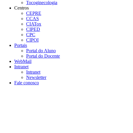
Tocoginecologia
Centros
CEPRE
CCAS
CIATox
CIPED
CPC
CIPOI
Portais
Portal do Aluno
Portal do Docente
WebMail
Intranet
Intranet
Newsletter
Fale conosco
Aumentar fonte