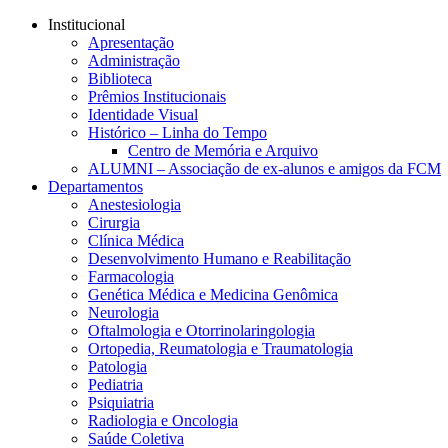
Conteúdo principal
Menu principal
Rodapé
Institucional
Apresentação
Administração
Biblioteca
Prêmios Institucionais
Identidade Visual
Histórico – Linha do Tempo
Centro de Memória e Arquivo
ALUMNI – Associação de ex-alunos e amigos da FCM
Departamentos
Anestesiologia
Cirurgia
Clínica Médica
Desenvolvimento Humano e Reabilitação
Farmacologia
Genética Médica e Medicina Genômica
Neurologia
Oftalmologia e Otorrinolaringologia
Ortopedia, Reumatologia e Traumatologia
Patologia
Pediatria
Psiquiatria
Radiologia e Oncologia
Saúde Coletiva