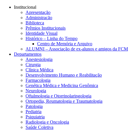
Conteúdo principal
Menu principal
Rodapé
Institucional
Apresentação
Administração
Biblioteca
Prêmios Institucionais
Identidade Visual
Histórico – Linha do Tempo
Centro de Memória e Arquivo
ALUMNI – Associação de ex-alunos e amigos da FCM
Departamentos
Anestesiologia
Cirurgia
Clínica Médica
Desenvolvimento Humano e Reabilitação
Farmacologia
Genética Médica e Medicina Genômica
Neurologia
Oftalmologia e Otorrinolaringologia
Ortopedia, Reumatologia e Traumatologia
Patologia
Pediatria
Psiquiatria
Radiologia e Oncologia
Saúde Coletiva