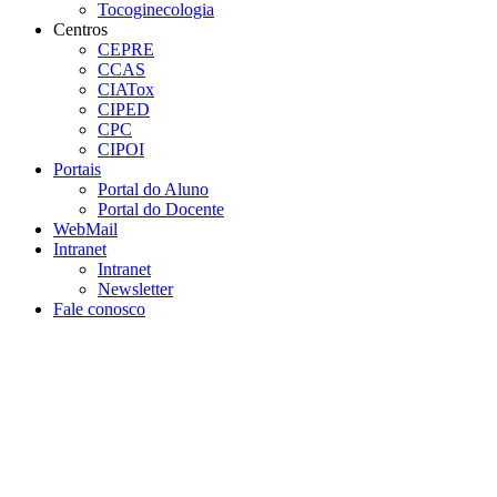
Tocoginecologia
Centros
CEPRE
CCAS
CIATox
CIPED
CPC
CIPOI
Portais
Portal do Aluno
Portal do Docente
WebMail
Intranet
Intranet
Newsletter
Fale conosco
Aumentar fonte