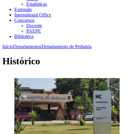
Estatísticas
Extensão
International Office
Concursos
Docente
PAEPE
Biblioteca
Início
Departamentos
Departamento de Pediatria
Histórico