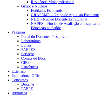
Residência Multiprofissional
Grupo e Núcleos
Entidades Estudantis
GRAPEME – Grupo de Apoio ao Estudante
NDE – Núcleo Docente Estruturante
NAPES – Núcleo de Avaliação e Pesquisa em
Educação na Saúde
Pesquisa
Portal do Docente e Pesquisador
Laboratórios
Editais
FAEPEX
Serviços
Comitê de Ética
CIBio
Estatísticas
Extensão
International Office
Concursos
Docente
PAEPE
Biblioteca
Link para o Facebook