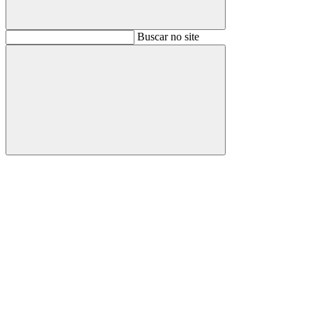
Buscar
Buscar no site
Buscar
Aumentar fonte
Diminuir fonte