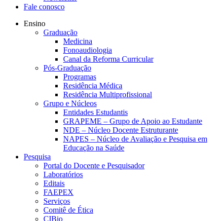
Fale conosco
Ensino
Graduação
Medicina
Fonoaudiologia
Canal da Reforma Curricular
Pós-Graduação
Programas
Residência Médica
Residência Multiprofissional
Grupo e Núcleos
Entidades Estudantis
GRAPEME – Grupo de Apoio ao Estudante
NDE – Núcleo Docente Estruturante
NAPES – Núcleo de Avaliação e Pesquisa em
Educação na Saúde
Pesquisa
Portal do Docente e Pesquisador
Laboratórios
Editais
FAEPEX
Serviços
Comitê de Ética
CIBio