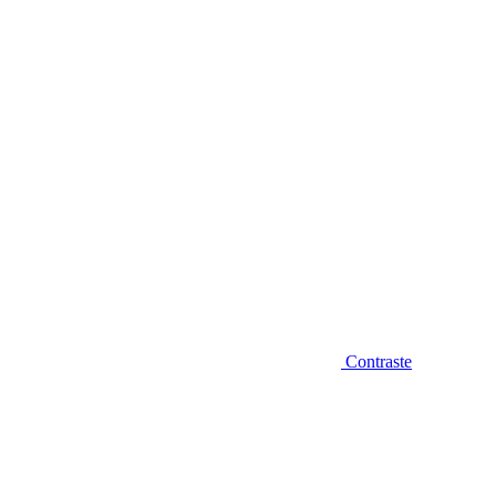
Diminuir fonte
Contraste