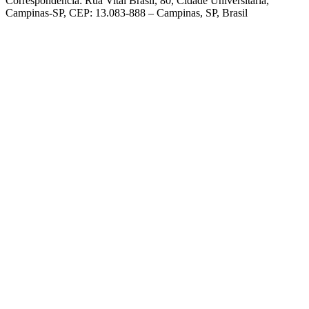
Correspondência: Rua Vital Brasil, 80, Cidade Universitária,
Campinas-SP, CEP: 13.083-888 – Campinas, SP, Brasil
Link para o Facebook
Link para o Linkedin
Link para o Instagram