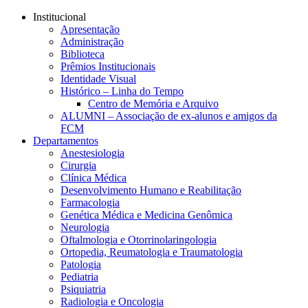
Conteúdo principal
Menu principal
Rodapé
Institucional
Apresentação
Administração
Biblioteca
Prêmios Institucionais
Identidade Visual
Histórico – Linha do Tempo
Centro de Memória e Arquivo
ALUMNI – Associação de ex-alunos e amigos da
FCM
Departamentos
Anestesiologia
Cirurgia
Clínica Médica
Desenvolvimento Humano e Reabilitação
Farmacologia
Genética Médica e Medicina Genômica
Neurologia
Oftalmologia e Otorrinolaringologia
Ortopedia, Reumatologia e Traumatologia
Patologia
Pediatria
Psiquiatria
Radiologia e Oncologia