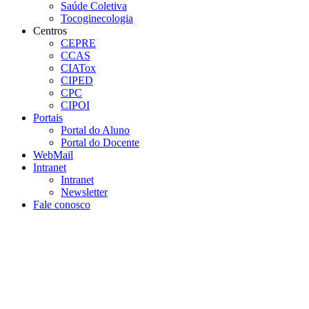
Saúde Coletiva
Tocoginecologia
Centros
CEPRE
CCAS
CIATox
CIPED
CPC
CIPOI
Portais
Portal do Aluno
Portal do Docente
WebMail
Intranet
Intranet
Newsletter
Fale conosco
Aumentar fonte