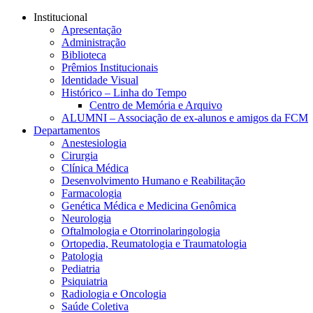
Conteúdo principal
Menu principal
Rodapé
Institucional
Apresentação
Administração
Biblioteca
Prêmios Institucionais
Identidade Visual
Histórico – Linha do Tempo
Centro de Memória e Arquivo
ALUMNI – Associação de ex-alunos e amigos da FCM
Departamentos
Anestesiologia
Cirurgia
Clínica Médica
Desenvolvimento Humano e Reabilitação
Farmacologia
Genética Médica e Medicina Genômica
Neurologia
Oftalmologia e Otorrinolaringologia
Ortopedia, Reumatologia e Traumatologia
Patologia
Pediatria
Psiquiatria
Radiologia e Oncologia
Saúde Coletiva