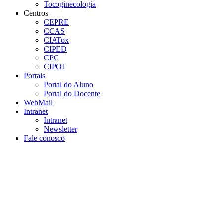
Tocoginecologia
Centros
CEPRE
CCAS
CIATox
CIPED
CPC
CIPOI
Portais
Portal do Aluno
Portal do Docente
WebMail
Intranet
Intranet
Newsletter
Fale conosco
Aumentar fonte