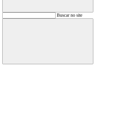
Buscar
Buscar no site
Buscar
Aumentar fonte
Diminuir fonte