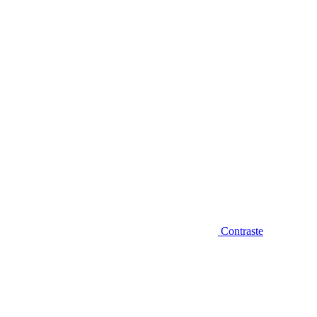
Diminuir fonte
Contraste