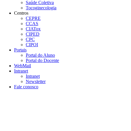
Saúde Coletiva
Tocoginecologia
Centros
CEPRE
CCAS
CIATox
CIPED
CPC
CIPOI
Portais
Portal do Aluno
Portal do Docente
WebMail
Intranet
Intranet
Newsletter
Fale conosco
Aumentar fonte