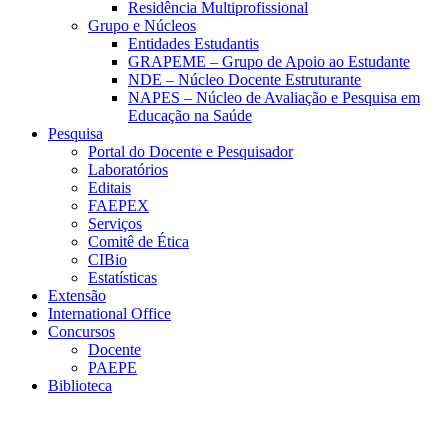
Residência Multiprofissional
Grupo e Núcleos
Entidades Estudantis
GRAPEME – Grupo de Apoio ao Estudante
NDE – Núcleo Docente Estruturante
NAPES – Núcleo de Avaliação e Pesquisa em
Educação na Saúde
Pesquisa
Portal do Docente e Pesquisador
Laboratórios
Editais
FAEPEX
Serviços
Comitê de Ética
CIBio
Estatísticas
Extensão
International Office
Concursos
Docente
PAEPE
Biblioteca
Link para o Facebook