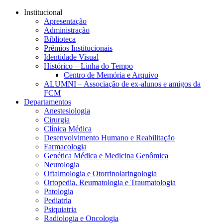
Conteúdo principal
Menu principal
Rodapé
Institucional
Apresentação
Administração
Biblioteca
Prêmios Institucionais
Identidade Visual
Histórico – Linha do Tempo
Centro de Memória e Arquivo
ALUMNI – Associação de ex-alunos e amigos da
FCM
Departamentos
Anestesiologia
Cirurgia
Clínica Médica
Desenvolvimento Humano e Reabilitação
Farmacologia
Genética Médica e Medicina Genômica
Neurologia
Oftalmologia e Otorrinolaringologia
Ortopedia, Reumatologia e Traumatologia
Patologia
Pediatria
Psiquiatria
Radiologia e Oncologia