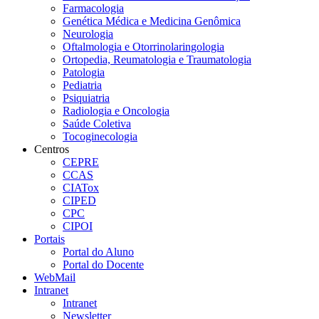
Farmacologia
Genética Médica e Medicina Genômica
Neurologia
Oftalmologia e Otorrinolaringologia
Ortopedia, Reumatologia e Traumatologia
Patologia
Pediatria
Psiquiatria
Radiologia e Oncologia
Saúde Coletiva
Tocoginecologia
Centros
CEPRE
CCAS
CIATox
CIPED
CPC
CIPOI
Portais
Portal do Aluno
Portal do Docente
WebMail
Intranet
Intranet
Newsletter