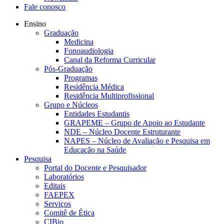
Fale conosco
Ensino
Graduação
Medicina
Fonoaudiologia
Canal da Reforma Curricular
Pós-Graduação
Programas
Residência Médica
Residência Multiprofissional
Grupo e Núcleos
Entidades Estudantis
GRAPEME – Grupo de Apoio ao Estudante
NDE – Núcleo Docente Estruturante
NAPES – Núcleo de Avaliação e Pesquisa em
Educação na Saúde
Pesquisa
Portal do Docente e Pesquisador
Laboratórios
Editais
FAEPEX
Serviços
Comitê de Ética
CIBio