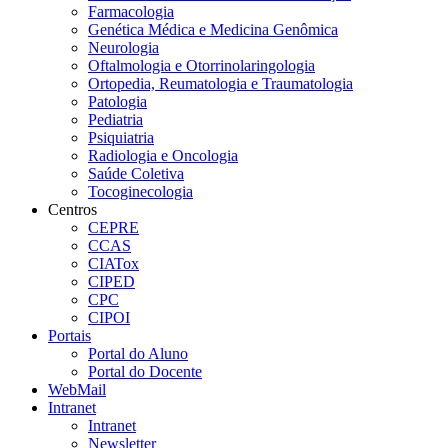
Farmacologia
Genética Médica e Medicina Genômica
Neurologia
Oftalmologia e Otorrinolaringologia
Ortopedia, Reumatologia e Traumatologia
Patologia
Pediatria
Psiquiatria
Radiologia e Oncologia
Saúde Coletiva
Tocoginecologia
Centros
CEPRE
CCAS
CIATox
CIPED
CPC
CIPOI
Portais
Portal do Aluno
Portal do Docente
WebMail
Intranet
Intranet
Newsletter