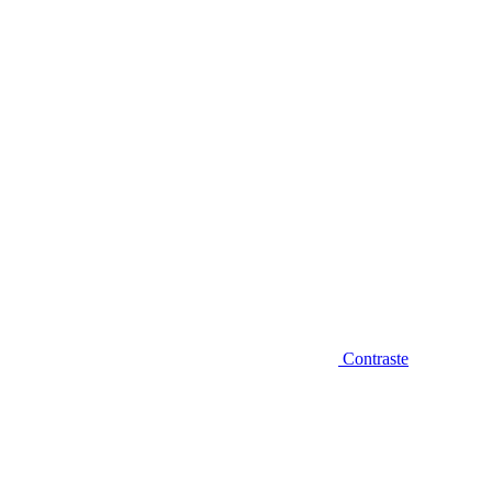
Diminuir fonte
Contraste