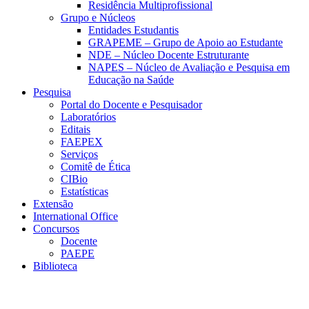
Residência Multiprofissional
Grupo e Núcleos
Entidades Estudantis
GRAPEME – Grupo de Apoio ao Estudante
NDE – Núcleo Docente Estruturante
NAPES – Núcleo de Avaliação e Pesquisa em
Educação na Saúde
Pesquisa
Portal do Docente e Pesquisador
Laboratórios
Editais
FAEPEX
Serviços
Comitê de Ética
CIBio
Estatísticas
Extensão
International Office
Concursos
Docente
PAEPE
Biblioteca
Link para o Facebook