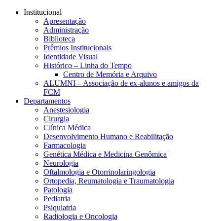
Conteúdo principal
Menu principal
Rodapé
Institucional
Apresentação
Administração
Biblioteca
Prêmios Institucionais
Identidade Visual
Histórico – Linha do Tempo
Centro de Memória e Arquivo
ALUMNI – Associação de ex-alunos e amigos da
FCM
Departamentos
Anestesiologia
Cirurgia
Clínica Médica
Desenvolvimento Humano e Reabilitação
Farmacologia
Genética Médica e Medicina Genômica
Neurologia
Oftalmologia e Otorrinolaringologia
Ortopedia, Reumatologia e Traumatologia
Patologia
Pediatria
Psiquiatria
Radiologia e Oncologia