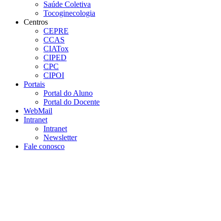
Saúde Coletiva
Tocoginecologia
Centros
CEPRE
CCAS
CIATox
CIPED
CPC
CIPOI
Portais
Portal do Aluno
Portal do Docente
WebMail
Intranet
Intranet
Newsletter
Fale conosco
Aumentar fonte