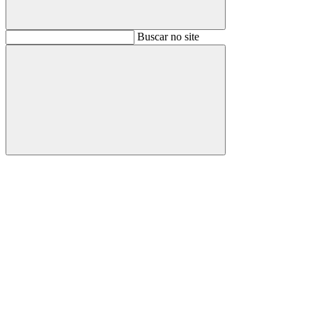
Buscar
Buscar no site
Buscar
Aumentar fonte
Diminuir fonte