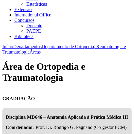
Estatísticas
Extensão
International Office
Concursos
Docente
PAEPE
Biblioteca
Início
Departamentos
Departamento de Ortopedia, Reumatologia e
Traumatologia
Áreas
Área de Ortopedia e
Traumatologia
GRADUAÇÃO
Disciplina MD646 – Anatomia Aplicada à Prática Médica III​
Coordenador
:​ Prof. Dr. Rodrigo G. Pagnano (Co-gestor FCM)