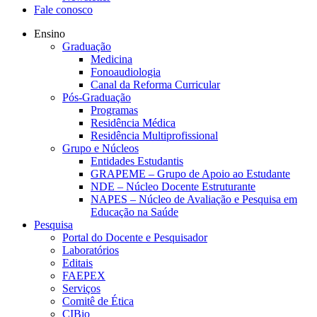
Fale conosco
Ensino
Graduação
Medicina
Fonoaudiologia
Canal da Reforma Curricular
Pós-Graduação
Programas
Residência Médica
Residência Multiprofissional
Grupo e Núcleos
Entidades Estudantis
GRAPEME – Grupo de Apoio ao Estudante
NDE – Núcleo Docente Estruturante
NAPES – Núcleo de Avaliação e Pesquisa em
Educação na Saúde
Pesquisa
Portal do Docente e Pesquisador
Laboratórios
Editais
FAEPEX
Serviços
Comitê de Ética
CIBio