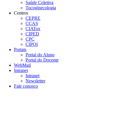
Saúde Coletiva
Tocoginecologia
Centros
CEPRE
CCAS
CIATox
CIPED
CPC
CIPOI
Portais
Portal do Aluno
Portal do Docente
WebMail
Intranet
Intranet
Newsletter
Fale conosco
Aumentar fonte