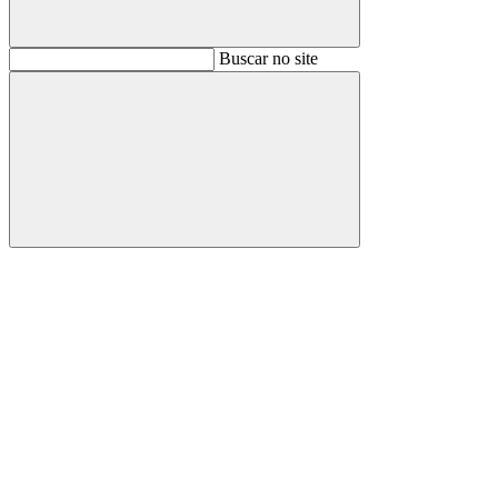
Buscar
Buscar no site
Buscar
Aumentar fonte
Diminuir fonte