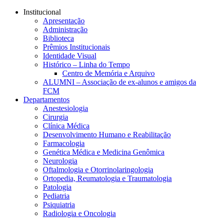
Conteúdo principal
Menu principal
Rodapé
Institucional
Apresentação
Administração
Biblioteca
Prêmios Institucionais
Identidade Visual
Histórico – Linha do Tempo
Centro de Memória e Arquivo
ALUMNI – Associação de ex-alunos e amigos da
FCM
Departamentos
Anestesiologia
Cirurgia
Clínica Médica
Desenvolvimento Humano e Reabilitação
Farmacologia
Genética Médica e Medicina Genômica
Neurologia
Oftalmologia e Otorrinolaringologia
Ortopedia, Reumatologia e Traumatologia
Patologia
Pediatria
Psiquiatria
Radiologia e Oncologia