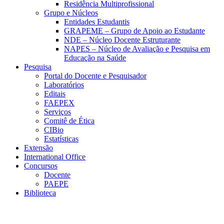
Residência Multiprofissional
Grupo e Núcleos
Entidades Estudantis
GRAPEME – Grupo de Apoio ao Estudante
NDE – Núcleo Docente Estruturante
NAPES – Núcleo de Avaliação e Pesquisa em
Educação na Saúde
Pesquisa
Portal do Docente e Pesquisador
Laboratórios
Editais
FAEPEX
Serviços
Comitê de Ética
CIBio
Estatísticas
Extensão
International Office
Concursos
Docente
PAEPE
Biblioteca
Link para o Facebook