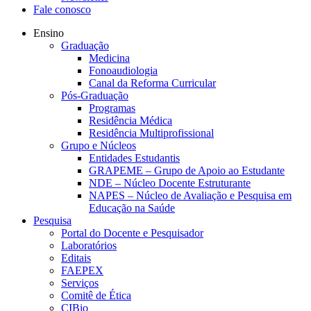
Fale conosco
Ensino
Graduação
Medicina
Fonoaudiologia
Canal da Reforma Curricular
Pós-Graduação
Programas
Residência Médica
Residência Multiprofissional
Grupo e Núcleos
Entidades Estudantis
GRAPEME – Grupo de Apoio ao Estudante
NDE – Núcleo Docente Estruturante
NAPES – Núcleo de Avaliação e Pesquisa em
Educação na Saúde
Pesquisa
Portal do Docente e Pesquisador
Laboratórios
Editais
FAEPEX
Serviços
Comitê de Ética
CIBio