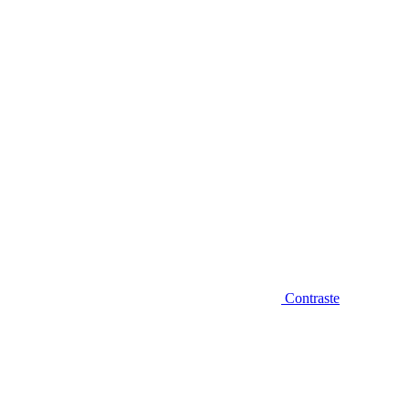
Diminuir fonte
Contraste