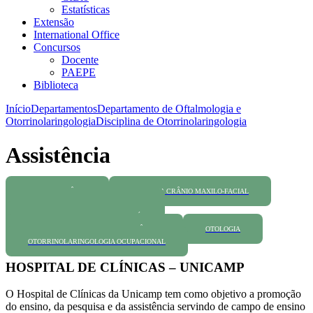
Estatísticas
Extensão
International Office
Concursos
Docente
PAEPE
Biblioteca
Início
Departamentos
Departamento de Oftalmologia e
Otorrinolaringologia
Disciplina de Otorrinolaringologia
Assistência
BASE DO CRÂNIO
CIRURGIA CRÂNIO MAXILO-FACIAL
CIRURGIA DE CABEÇA E PESCOÇO
HOSPITAL ESTADUAL DE SUMARÉ
HOSPITAL REGIONAL DE DIVINOLÂNDIA
OTOLOGIA
OTORRINOLARINGOLOGIA OCUPACIONAL
HOSPITAL DE CLÍNICAS – UNICAMP
O Hospital de Clínicas da Unicamp tem como objetivo a promoção
do ensino, da pesquisa e da assistência servindo de campo de ensino