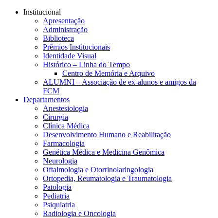
Conteúdo principal
Menu principal
Rodapé
Institucional
Apresentação
Administração
Biblioteca
Prêmios Institucionais
Identidade Visual
Histórico – Linha do Tempo
Centro de Memória e Arquivo
ALUMNI – Associação de ex-alunos e amigos da
FCM
Departamentos
Anestesiologia
Cirurgia
Clínica Médica
Desenvolvimento Humano e Reabilitação
Farmacologia
Genética Médica e Medicina Genômica
Neurologia
Oftalmologia e Otorrinolaringologia
Ortopedia, Reumatologia e Traumatologia
Patologia
Pediatria
Psiquiatria
Radiologia e Oncologia