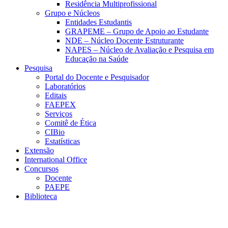
Residência Multiprofissional
Grupo e Núcleos
Entidades Estudantis
GRAPEME – Grupo de Apoio ao Estudante
NDE – Núcleo Docente Estruturante
NAPES – Núcleo de Avaliação e Pesquisa em
Educação na Saúde
Pesquisa
Portal do Docente e Pesquisador
Laboratórios
Editais
FAEPEX
Serviços
Comitê de Ética
CIBio
Estatísticas
Extensão
International Office
Concursos
Docente
PAEPE
Biblioteca
Link para o Facebook