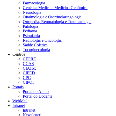
Farmacologia
Genética Médica e Medicina Genômica
Neurologia
Oftalmologia e Otorrinolaringologia
Ortopedia, Reumatologia e Traumatologia
Patologia
Pediatria
Psiquiatria
Radiologia e Oncologia
Saúde Coletiva
Tocoginecologia
Centros
CEPRE
CCAS
CIATox
CIPED
CPC
CIPOI
Portais
Portal do Aluno
Portal do Docente
WebMail
Intranet
Intranet
Newsletter