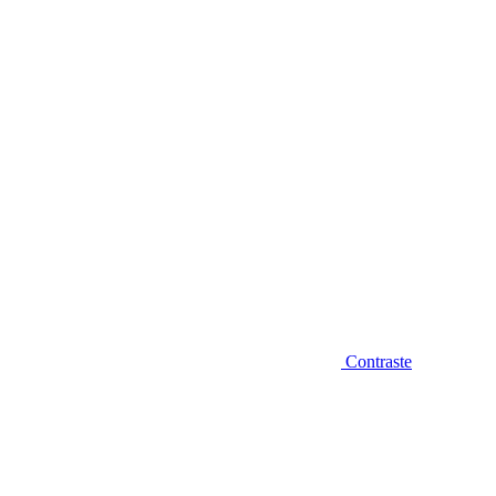
Diminuir fonte
Contraste