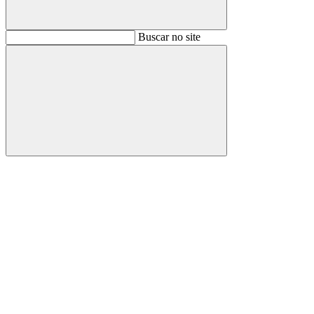
Buscar
Buscar no site
Buscar
Aumentar fonte
Diminuir fonte