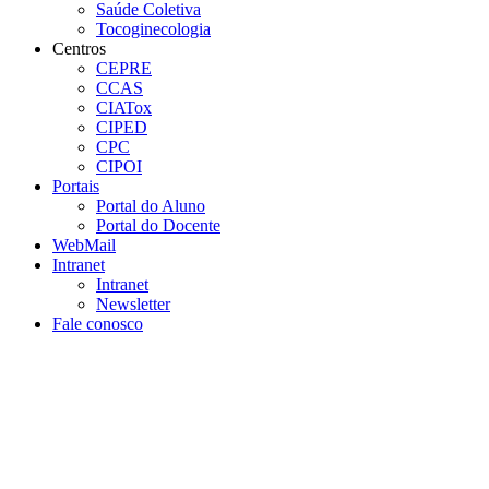
Saúde Coletiva
Tocoginecologia
Centros
CEPRE
CCAS
CIATox
CIPED
CPC
CIPOI
Portais
Portal do Aluno
Portal do Docente
WebMail
Intranet
Intranet
Newsletter
Fale conosco
Aumentar fonte