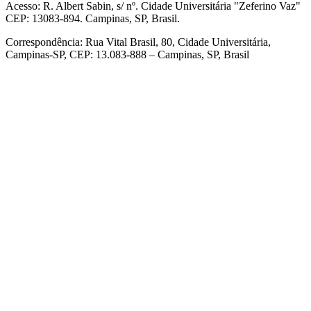
Acesso: R. Albert Sabin, s/ nº. Cidade Universitária "Zeferino Vaz"
CEP: 13083-894. Campinas, SP, Brasil.
Correspondência: Rua Vital Brasil, 80, Cidade Universitária,
Campinas-SP, CEP: 13.083-888 – Campinas, SP, Brasil
Link para o Facebook
Link para o Linkedin
Link para o Instagram