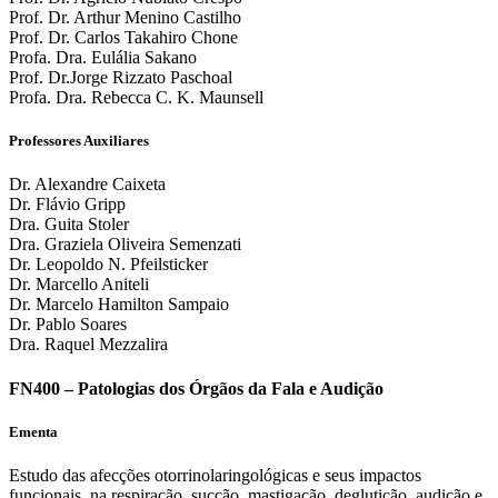
Prof. Dr. Arthur Menino Castilho
Prof. Dr. Carlos Takahiro Chone
Profa. Dra. Eulália Sakano
Prof. Dr.Jorge Rizzato Paschoal
Profa. Dra. Rebecca C. K. Maunsell
Professores Auxiliares
Dr. Alexandre Caixeta
Dr. Flávio Gripp
Dra. Guita Stoler
Dra. Graziela Oliveira Semenzati
Dr. Leopoldo N. Pfeilsticker
Dr. Marcello Aniteli
Dr. Marcelo Hamilton Sampaio
Dr. Pablo Soares
Dra. Raquel Mezzalira
FN400 – Patologias dos Órgãos da Fala e Audição
Ementa
Estudo das afecções otorrinolaringológicas e seus impactos
funcionais, na respiração, sucção, mastigação, deglutição, audição e