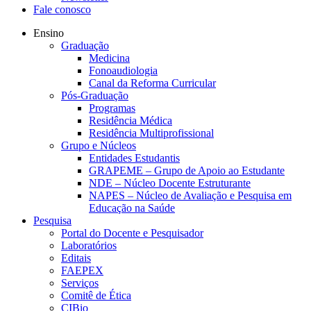
Fale conosco
Ensino
Graduação
Medicina
Fonoaudiologia
Canal da Reforma Curricular
Pós-Graduação
Programas
Residência Médica
Residência Multiprofissional
Grupo e Núcleos
Entidades Estudantis
GRAPEME – Grupo de Apoio ao Estudante
NDE – Núcleo Docente Estruturante
NAPES – Núcleo de Avaliação e Pesquisa em
Educação na Saúde
Pesquisa
Portal do Docente e Pesquisador
Laboratórios
Editais
FAEPEX
Serviços
Comitê de Ética
CIBio