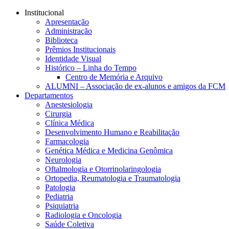
Conteúdo principal
Menu principal
Rodapé
Institucional
Apresentação
Administração
Biblioteca
Prêmios Institucionais
Identidade Visual
Histórico – Linha do Tempo
Centro de Memória e Arquivo
ALUMNI – Associação de ex-alunos e amigos da FCM
Departamentos
Anestesiologia
Cirurgia
Clínica Médica
Desenvolvimento Humano e Reabilitação
Farmacologia
Genética Médica e Medicina Genômica
Neurologia
Oftalmologia e Otorrinolaringologia
Ortopedia, Reumatologia e Traumatologia
Patologia
Pediatria
Psiquiatria
Radiologia e Oncologia
Saúde Coletiva