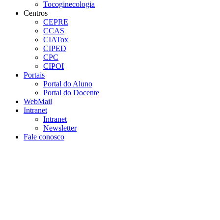
Tocoginecologia
Centros
CEPRE
CCAS
CIATox
CIPED
CPC
CIPOI
Portais
Portal do Aluno
Portal do Docente
WebMail
Intranet
Intranet
Newsletter
Fale conosco
Aumentar fonte