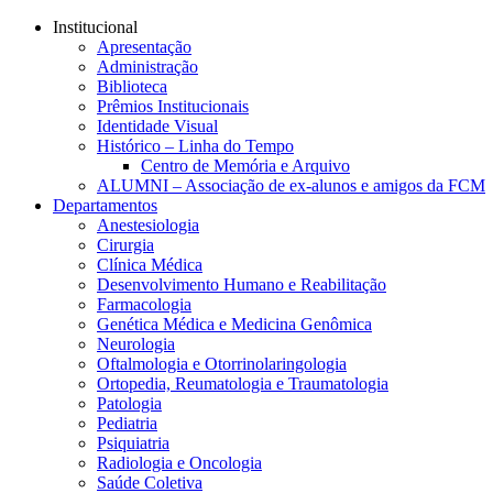
Conteúdo principal
Menu principal
Rodapé
Institucional
Apresentação
Administração
Biblioteca
Prêmios Institucionais
Identidade Visual
Histórico – Linha do Tempo
Centro de Memória e Arquivo
ALUMNI – Associação de ex-alunos e amigos da FCM
Departamentos
Anestesiologia
Cirurgia
Clínica Médica
Desenvolvimento Humano e Reabilitação
Farmacologia
Genética Médica e Medicina Genômica
Neurologia
Oftalmologia e Otorrinolaringologia
Ortopedia, Reumatologia e Traumatologia
Patologia
Pediatria
Psiquiatria
Radiologia e Oncologia
Saúde Coletiva