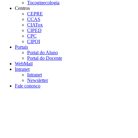
Tocoginecologia
Centros
CEPRE
CCAS
CIATox
CIPED
CPC
CIPOI
Portais
Portal do Aluno
Portal do Docente
WebMail
Intranet
Intranet
Newsletter
Fale conosco
Aumentar fonte