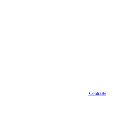
Diminuir fonte
Contraste