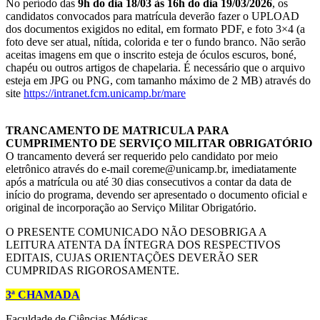
No período das
9h do dia 18/03 às 16h do dia 19/03/2026
, os
candidatos convocados para matrícula deverão fazer o UPLOAD
dos documentos exigidos no edital, em formato PDF, e foto 3×4 (a
foto deve ser atual, nítida, colorida e ter o fundo branco. Não serão
aceitas imagens em que o inscrito esteja de óculos escuros, boné,
chapéu ou outros artigos de chapelaria. É necessário que o arquivo
esteja em JPG ou PNG, com tamanho máximo de 2 MB) através do
site
https://intranet.fcm.unicamp.br/mare
TRANCAMENTO DE MATRICULA PARA
CUMPRIMENTO DE SERVIÇO MILITAR OBRIGATÓRIO
O trancamento deverá ser requerido pelo candidato por meio
eletrônico através do e-mail coreme@unicamp.br, imediatamente
após a matrícula ou até 30 dias consecutivos a contar da data de
início do programa, devendo ser apresentado o documento oficial e
original de incorporação ao Serviço Militar Obrigatório.
O PRESENTE COMUNICADO NÃO DESOBRIGA A
LEITURA ATENTA DA ÍNTEGRA DOS RESPECTIVOS
EDITAIS, CUJAS ORIENTAÇÕES DEVERÃO SER
CUMPRIDAS RIGOROSAMENTE.
3ª CHAMADA
Faculdade de Ciências Médicas