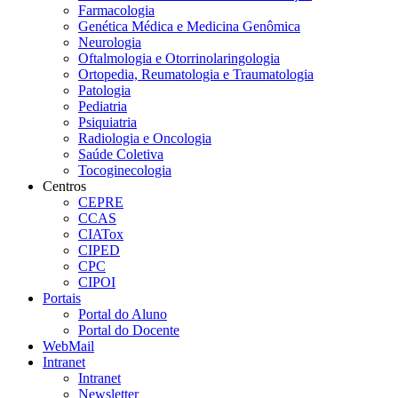
Farmacologia
Genética Médica e Medicina Genômica
Neurologia
Oftalmologia e Otorrinolaringologia
Ortopedia, Reumatologia e Traumatologia
Patologia
Pediatria
Psiquiatria
Radiologia e Oncologia
Saúde Coletiva
Tocoginecologia
Centros
CEPRE
CCAS
CIATox
CIPED
CPC
CIPOI
Portais
Portal do Aluno
Portal do Docente
WebMail
Intranet
Intranet
Newsletter