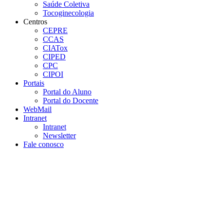
Saúde Coletiva
Tocoginecologia
Centros
CEPRE
CCAS
CIATox
CIPED
CPC
CIPOI
Portais
Portal do Aluno
Portal do Docente
WebMail
Intranet
Intranet
Newsletter
Fale conosco
Aumentar fonte