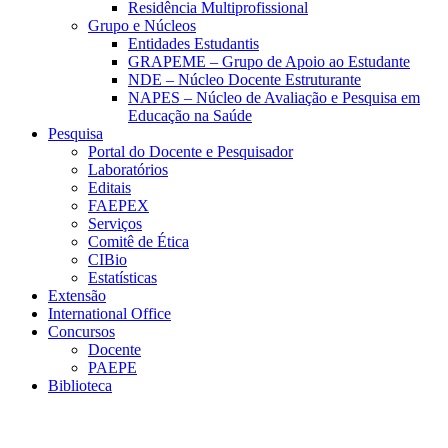
Residência Multiprofissional
Grupo e Núcleos
Entidades Estudantis
GRAPEME – Grupo de Apoio ao Estudante
NDE – Núcleo Docente Estruturante
NAPES – Núcleo de Avaliação e Pesquisa em
Educação na Saúde
Pesquisa
Portal do Docente e Pesquisador
Laboratórios
Editais
FAEPEX
Serviços
Comitê de Ética
CIBio
Estatísticas
Extensão
International Office
Concursos
Docente
PAEPE
Biblioteca
Link para o Facebook