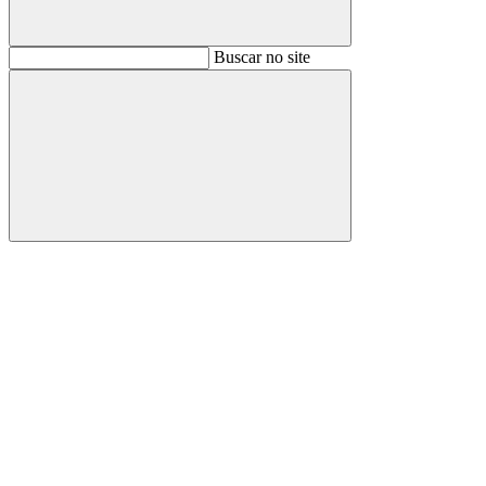
Buscar
Buscar no site
Buscar
Aumentar fonte
Diminuir fonte