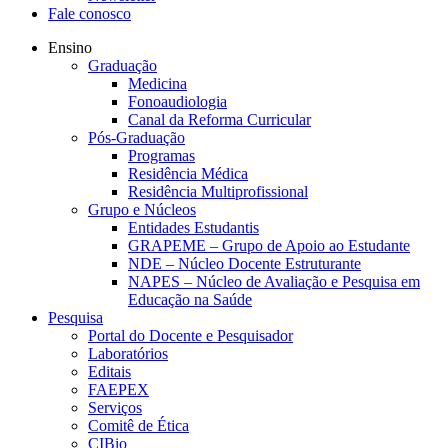
Fale conosco
Ensino
Graduação
Medicina
Fonoaudiologia
Canal da Reforma Curricular
Pós-Graduação
Programas
Residência Médica
Residência Multiprofissional
Grupo e Núcleos
Entidades Estudantis
GRAPEME – Grupo de Apoio ao Estudante
NDE – Núcleo Docente Estruturante
NAPES – Núcleo de Avaliação e Pesquisa em
Educação na Saúde
Pesquisa
Portal do Docente e Pesquisador
Laboratórios
Editais
FAEPEX
Serviços
Comitê de Ética
CIBio