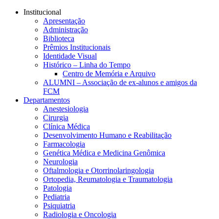
Conteúdo principal
Menu principal
Rodapé
Institucional
Apresentação
Administração
Biblioteca
Prêmios Institucionais
Identidade Visual
Histórico – Linha do Tempo
Centro de Memória e Arquivo
ALUMNI – Associação de ex-alunos e amigos da
FCM
Departamentos
Anestesiologia
Cirurgia
Clínica Médica
Desenvolvimento Humano e Reabilitação
Farmacologia
Genética Médica e Medicina Genômica
Neurologia
Oftalmologia e Otorrinolaringologia
Ortopedia, Reumatologia e Traumatologia
Patologia
Pediatria
Psiquiatria
Radiologia e Oncologia