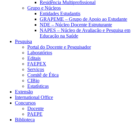
Residência Multiprofissional
Grupo e Núcleos
Entidades Estudantis
GRAPEME – Grupo de Apoio ao Estudante
NDE – Núcleo Docente Estruturante
NAPES – Núcleo de Avaliação e Pesquisa em
Educação na Saúde
Pesquisa
Portal do Docente e Pesquisador
Laboratórios
Editais
FAEPEX
Serviços
Comitê de Ética
CIBio
Estatísticas
Extensão
International Office
Concursos
Docente
PAEPE
Biblioteca
Link para o Facebook