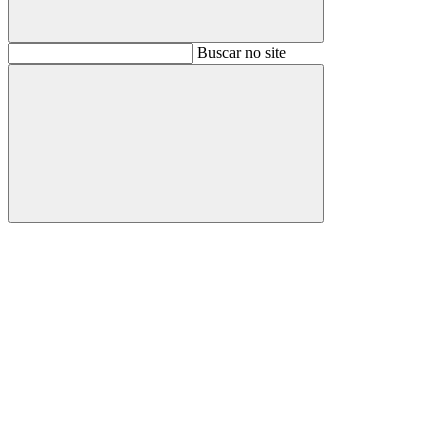
Buscar
Buscar no site
Buscar
Aumentar fonte
Diminuir fonte