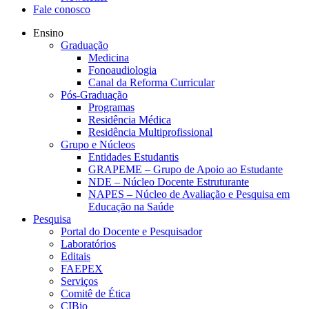
Fale conosco
Ensino
Graduação
Medicina
Fonoaudiologia
Canal da Reforma Curricular
Pós-Graduação
Programas
Residência Médica
Residência Multiprofissional
Grupo e Núcleos
Entidades Estudantis
GRAPEME – Grupo de Apoio ao Estudante
NDE – Núcleo Docente Estruturante
NAPES – Núcleo de Avaliação e Pesquisa em
Educação na Saúde
Pesquisa
Portal do Docente e Pesquisador
Laboratórios
Editais
FAEPEX
Serviços
Comitê de Ética
CIBio