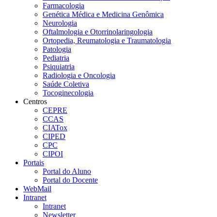
Farmacologia
Genética Médica e Medicina Genômica
Neurologia
Oftalmologia e Otorrinolaringologia
Ortopedia, Reumatologia e Traumatologia
Patologia
Pediatria
Psiquiatria
Radiologia e Oncologia
Saúde Coletiva
Tocoginecologia
Centros
CEPRE
CCAS
CIATox
CIPED
CPC
CIPOI
Portais
Portal do Aluno
Portal do Docente
WebMail
Intranet
Intranet
Newsletter