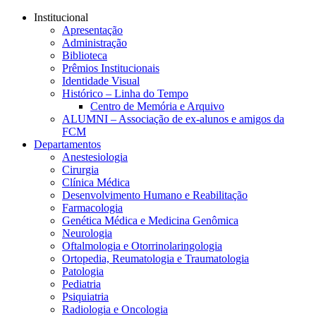
Conteúdo principal
Menu principal
Rodapé
Institucional
Apresentação
Administração
Biblioteca
Prêmios Institucionais
Identidade Visual
Histórico – Linha do Tempo
Centro de Memória e Arquivo
ALUMNI – Associação de ex-alunos e amigos da
FCM
Departamentos
Anestesiologia
Cirurgia
Clínica Médica
Desenvolvimento Humano e Reabilitação
Farmacologia
Genética Médica e Medicina Genômica
Neurologia
Oftalmologia e Otorrinolaringologia
Ortopedia, Reumatologia e Traumatologia
Patologia
Pediatria
Psiquiatria
Radiologia e Oncologia