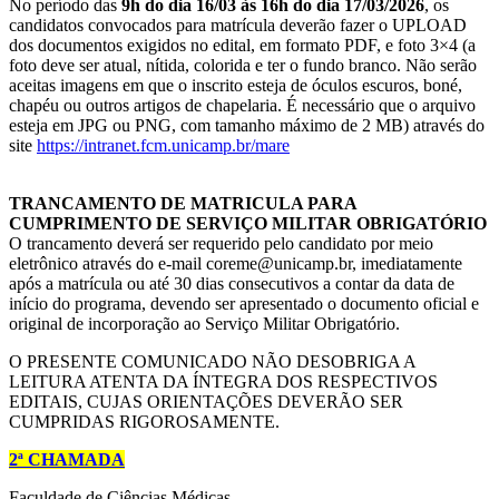
No período das
9h do dia 16/03 às 16h do dia 17/03/2026
, os
candidatos convocados para matrícula deverão fazer o UPLOAD
dos documentos exigidos no edital, em formato PDF, e foto 3×4 (a
foto deve ser atual, nítida, colorida e ter o fundo branco. Não serão
aceitas imagens em que o inscrito esteja de óculos escuros, boné,
chapéu ou outros artigos de chapelaria. É necessário que o arquivo
esteja em JPG ou PNG, com tamanho máximo de 2 MB) através do
site
https://intranet.fcm.unicamp.br/mare
TRANCAMENTO DE MATRICULA PARA
CUMPRIMENTO DE SERVIÇO MILITAR OBRIGATÓRIO
O trancamento deverá ser requerido pelo candidato por meio
eletrônico através do e-mail coreme@unicamp.br, imediatamente
após a matrícula ou até 30 dias consecutivos a contar da data de
início do programa, devendo ser apresentado o documento oficial e
original de incorporação ao Serviço Militar Obrigatório.
O PRESENTE COMUNICADO NÃO DESOBRIGA A
LEITURA ATENTA DA ÍNTEGRA DOS RESPECTIVOS
EDITAIS, CUJAS ORIENTAÇÕES DEVERÃO SER
CUMPRIDAS RIGOROSAMENTE.
2ª CHAMADA
Faculdade de Ciências Médicas