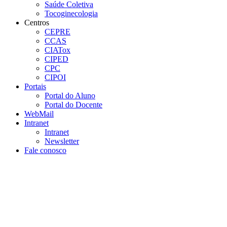
Saúde Coletiva
Tocoginecologia
Centros
CEPRE
CCAS
CIATox
CIPED
CPC
CIPOI
Portais
Portal do Aluno
Portal do Docente
WebMail
Intranet
Intranet
Newsletter
Fale conosco
Aumentar fonte