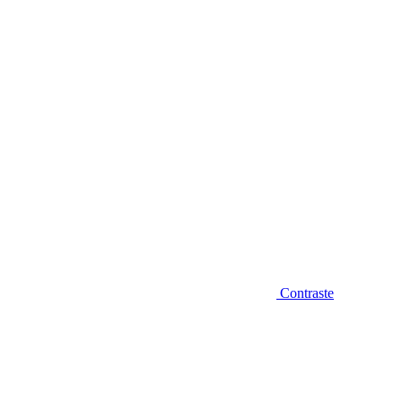
Diminuir fonte
Contraste