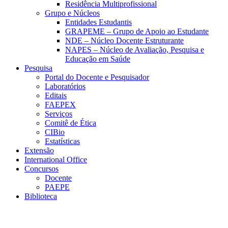
Residência Multiprofissional
Grupo e Núcleos
Entidades Estudantis
GRAPEME – Grupo de Apoio ao Estudante
NDE – Núcleo Docente Estruturante
NAPES – Núcleo de Avaliação, Pesquisa e
Educação em Saúde
Pesquisa
Portal do Docente e Pesquisador
Laboratórios
Editais
FAEPEX
Serviços
Comitê de Ética
CIBio
Estatísticas
Extensão
International Office
Concursos
Docente
PAEPE
Biblioteca
Link para o Facebook