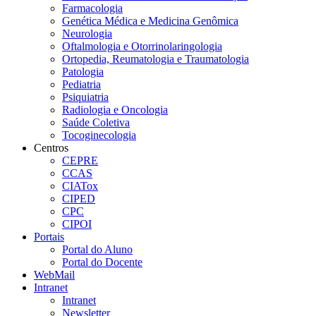
Farmacologia
Genética Médica e Medicina Genômica
Neurologia
Oftalmologia e Otorrinolaringologia
Ortopedia, Reumatologia e Traumatologia
Patologia
Pediatria
Psiquiatria
Radiologia e Oncologia
Saúde Coletiva
Tocoginecologia
Centros
CEPRE
CCAS
CIATox
CIPED
CPC
CIPOI
Portais
Portal do Aluno
Portal do Docente
WebMail
Intranet
Intranet
Newsletter