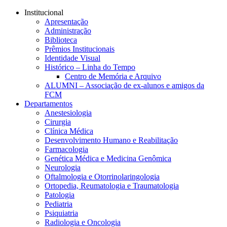
Conteúdo principal
Menu principal
Rodapé
Institucional
Apresentação
Administração
Biblioteca
Prêmios Institucionais
Identidade Visual
Histórico – Linha do Tempo
Centro de Memória e Arquivo
ALUMNI – Associação de ex-alunos e amigos da
FCM
Departamentos
Anestesiologia
Cirurgia
Clínica Médica
Desenvolvimento Humano e Reabilitação
Farmacologia
Genética Médica e Medicina Genômica
Neurologia
Oftalmologia e Otorrinolaringologia
Ortopedia, Reumatologia e Traumatologia
Patologia
Pediatria
Psiquiatria
Radiologia e Oncologia