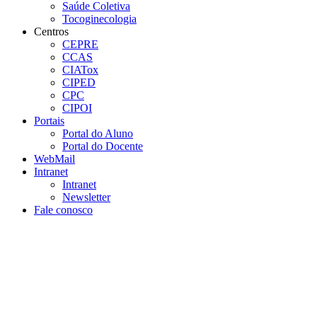
Saúde Coletiva
Tocoginecologia
Centros
CEPRE
CCAS
CIATox
CIPED
CPC
CIPOI
Portais
Portal do Aluno
Portal do Docente
WebMail
Intranet
Intranet
Newsletter
Fale conosco
Aumentar fonte