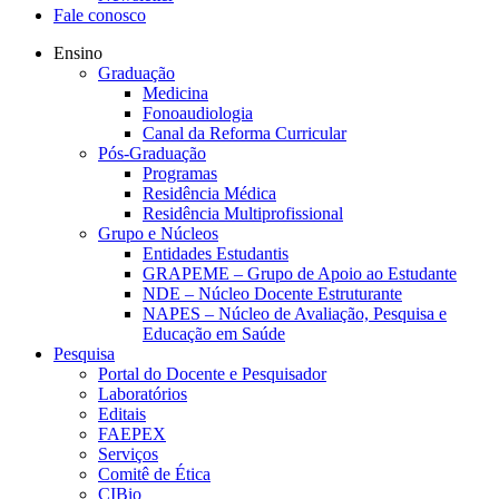
Fale conosco
Ensino
Graduação
Medicina
Fonoaudiologia
Canal da Reforma Curricular
Pós-Graduação
Programas
Residência Médica
Residência Multiprofissional
Grupo e Núcleos
Entidades Estudantis
GRAPEME – Grupo de Apoio ao Estudante
NDE – Núcleo Docente Estruturante
NAPES – Núcleo de Avaliação, Pesquisa e
Educação em Saúde
Pesquisa
Portal do Docente e Pesquisador
Laboratórios
Editais
FAEPEX
Serviços
Comitê de Ética
CIBio