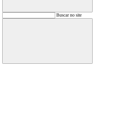
Buscar
Buscar no site
Buscar
Aumentar fonte
Diminuir fonte