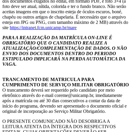
dos documentos exigidos no edital, em formato PDF, e foto 3×4 (a
foto deve ser atual, nítida, colorida e ter o fundo branco. Não serão
aceitas imagens em que o inscrito esteja de óculos escuros, boné,
chapéu ou outros artigos de chapelaria. É necessário que o arquivo
esteja em JPG ou PNG, com tamanho máximo de 2 MB) através do
site
https://intranet.fcm.unicamp.br/mare
PARA A REALIZAÇÃO DA MATRÍCULA ON-LINE É
OBRIGATÓRIO QUE O CANDIDATO REALIZE A
ATUALIZAÇÃO/COMPLEMENTAÇÃO DE DADOS. O NÃO
ENVIO DOS DOCUMENTOS DENTRO DO PERIODO
ESTIPULADO IMPLICARÁ NA PERDA AUTOMÁTICA DA
VAGA.
TRANCAMENTO DE MATRICULA PARA
CUMPRIMENTO DE SERVIÇO MILITAR OBRIGATÓRIO
O trancamento deverá ser requerido pelo candidato por meio
eletrônico através do e-mail coreme@unicamp.br, imediatamente
após a matrícula ou até 30 dias consecutivos a contar da data de
início do programa, devendo ser apresentado o documento oficial e
original de incorporação ao Serviço Militar Obrigatório.
O PRESENTE COMUNICADO NÃO DESOBRIGA A
LEITURA ATENTA DA ÍNTEGRA DOS RESPECTIVOS
EDITAIS, CUJAS ORIENTAÇÕES DEVERÃO SER