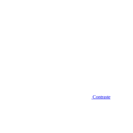
Diminuir fonte
Contraste