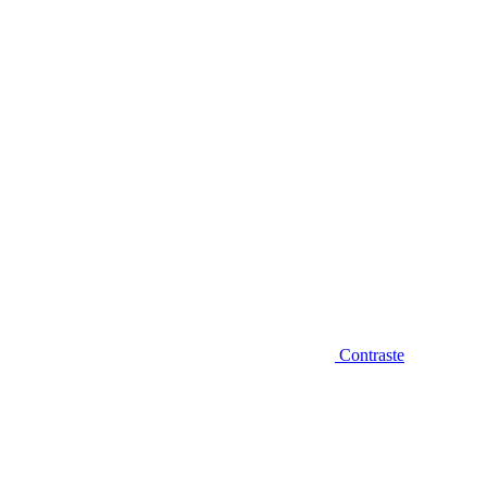
Diminuir fonte
Contraste