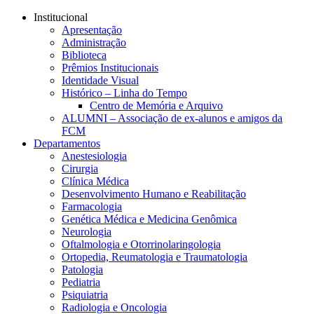
Conteúdo principal
Menu principal
Rodapé
Institucional
Apresentação
Administração
Biblioteca
Prêmios Institucionais
Identidade Visual
Histórico – Linha do Tempo
Centro de Memória e Arquivo
ALUMNI – Associação de ex-alunos e amigos da
FCM
Departamentos
Anestesiologia
Cirurgia
Clínica Médica
Desenvolvimento Humano e Reabilitação
Farmacologia
Genética Médica e Medicina Genômica
Neurologia
Oftalmologia e Otorrinolaringologia
Ortopedia, Reumatologia e Traumatologia
Patologia
Pediatria
Psiquiatria
Radiologia e Oncologia