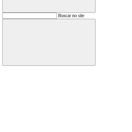
Buscar
Buscar no site
Buscar
Aumentar fonte
Diminuir fonte