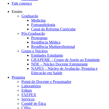
Fale conosco
Ensino
Graduação
Medicina
Fonoaudiologia
Canal da Reforma Curricular
Pós-Graduação
Programas
Residência Médica
Residência Multiprofissional
Grupo e Núcleos
Entidades Estudantis
GRAPEME – Grupo de Apoio ao Estudante
NDE – Núcleo Docente Estruturante
NAPES – Núcleo de Avaliação, Pesquisa e
Educação em Saúde
Pesquisa
Portal do Docente e Pesquisador
Laboratórios
Editais
FAEPEX
Serviços
Comitê de Ética
CIBio