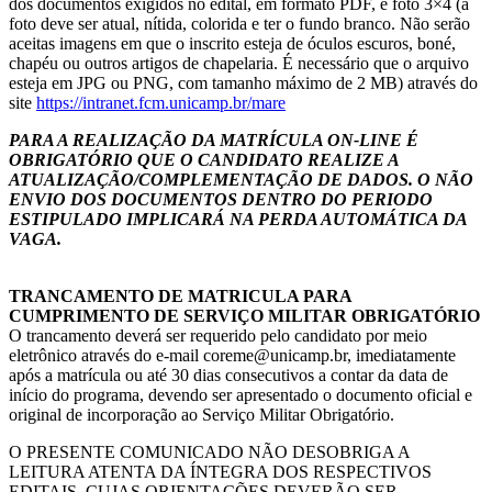
dos documentos exigidos no edital, em formato PDF, e foto 3×4 (a
foto deve ser atual, nítida, colorida e ter o fundo branco. Não serão
aceitas imagens em que o inscrito esteja de óculos escuros, boné,
chapéu ou outros artigos de chapelaria. É necessário que o arquivo
esteja em JPG ou PNG, com tamanho máximo de 2 MB) através do
site
https://intranet.fcm.unicamp.br/mare
PARA A REALIZAÇÃO DA MATRÍCULA ON-LINE É
OBRIGATÓRIO QUE O CANDIDATO REALIZE A
ATUALIZAÇÃO/COMPLEMENTAÇÃO DE DADOS. O NÃO
ENVIO DOS DOCUMENTOS DENTRO DO PERIODO
ESTIPULADO IMPLICARÁ NA PERDA AUTOMÁTICA DA
VAGA.
TRANCAMENTO DE MATRICULA PARA
CUMPRIMENTO DE SERVIÇO MILITAR OBRIGATÓRIO
O trancamento deverá ser requerido pelo candidato por meio
eletrônico através do e-mail coreme@unicamp.br, imediatamente
após a matrícula ou até 30 dias consecutivos a contar da data de
início do programa, devendo ser apresentado o documento oficial e
original de incorporação ao Serviço Militar Obrigatório.
O PRESENTE COMUNICADO NÃO DESOBRIGA A
LEITURA ATENTA DA ÍNTEGRA DOS RESPECTIVOS
EDITAIS, CUJAS ORIENTAÇÕES DEVERÃO SER