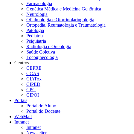
Farmacologia
Genética Médica e Medicina Genômica
Neurologia
Oftalmologia e Otorrinolaringologia
Ortopedia, Reumatologia e Traumatologia
Patologia
Pediatria
Psiquiatria
Radiologia e Oncologia
Saúde Coletiva
Tocoginecologia
Centros
CEPRE
CCAS
CIATox
CIPED
CPC
CIPOI
Portais
Portal do Aluno
Portal do Docente
WebMail
Intranet
Intranet
Newsletter