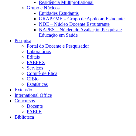
Residência Multiprofissional
Grupo e Núcleos
Entidades Estudantis
GRAPEME – Grupo de Apoio ao Estudante
NDE – Núcleo Docente Estruturante
NAPES – Núcleo de Avaliação, Pesquisa e
Educação em Saúde
Pesquisa
Portal do Docente e Pesquisador
Laboratórios
Editais
FAEPEX
Serviços
Comitê de Ética
CIBio
Estatísticas
Extensão
International Office
Concursos
Docente
PAEPE
Biblioteca
Link para o Facebook