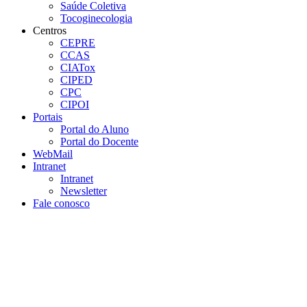
Saúde Coletiva
Tocoginecologia
Centros
CEPRE
CCAS
CIATox
CIPED
CPC
CIPOI
Portais
Portal do Aluno
Portal do Docente
WebMail
Intranet
Intranet
Newsletter
Fale conosco
Aumentar fonte