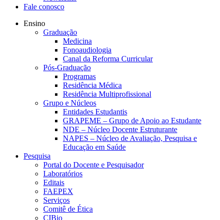
Fale conosco
Ensino
Graduação
Medicina
Fonoaudiologia
Canal da Reforma Curricular
Pós-Graduação
Programas
Residência Médica
Residência Multiprofissional
Grupo e Núcleos
Entidades Estudantis
GRAPEME – Grupo de Apoio ao Estudante
NDE – Núcleo Docente Estruturante
NAPES – Núcleo de Avaliação, Pesquisa e
Educação em Saúde
Pesquisa
Portal do Docente e Pesquisador
Laboratórios
Editais
FAEPEX
Serviços
Comitê de Ética
CIBio