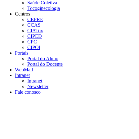
Saúde Coletiva
Tocoginecologia
Centros
CEPRE
CCAS
CIATox
CIPED
CPC
CIPOI
Portais
Portal do Aluno
Portal do Docente
WebMail
Intranet
Intranet
Newsletter
Fale conosco
Aumentar fonte