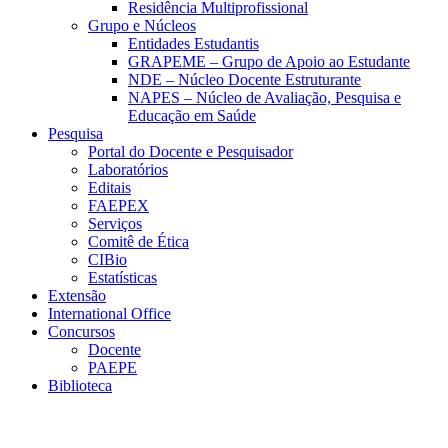
Residência Multiprofissional
Grupo e Núcleos
Entidades Estudantis
GRAPEME – Grupo de Apoio ao Estudante
NDE – Núcleo Docente Estruturante
NAPES – Núcleo de Avaliação, Pesquisa e
Educação em Saúde
Pesquisa
Portal do Docente e Pesquisador
Laboratórios
Editais
FAEPEX
Serviços
Comitê de Ética
CIBio
Estatísticas
Extensão
International Office
Concursos
Docente
PAEPE
Biblioteca
Link para o Facebook