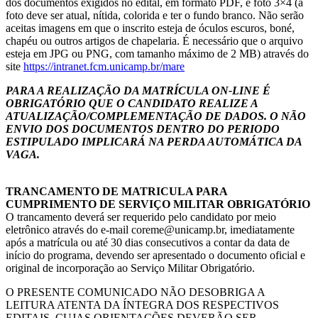
dos documentos exigidos no edital, em formato PDF, e foto 3×4 (a
foto deve ser atual, nítida, colorida e ter o fundo branco. Não serão
aceitas imagens em que o inscrito esteja de óculos escuros, boné,
chapéu ou outros artigos de chapelaria. É necessário que o arquivo
esteja em JPG ou PNG, com tamanho máximo de 2 MB) através do
site
https://intranet.fcm.unicamp.br/mare
PARA A REALIZAÇÃO DA MATRÍCULA ON-LINE É
OBRIGATÓRIO QUE O CANDIDATO REALIZE A
ATUALIZAÇÃO/COMPLEMENTAÇÃO DE DADOS. O NÃO
ENVIO DOS DOCUMENTOS DENTRO DO PERIODO
ESTIPULADO IMPLICARÁ NA PERDA AUTOMÁTICA DA
VAGA.
TRANCAMENTO DE MATRICULA PARA
CUMPRIMENTO DE SERVIÇO MILITAR OBRIGATÓRIO
O trancamento deverá ser requerido pelo candidato por meio
eletrônico através do e-mail coreme@unicamp.br, imediatamente
após a matrícula ou até 30 dias consecutivos a contar da data de
início do programa, devendo ser apresentado o documento oficial e
original de incorporação ao Serviço Militar Obrigatório.
O PRESENTE COMUNICADO NÃO DESOBRIGA A
LEITURA ATENTA DA ÍNTEGRA DOS RESPECTIVOS
EDITAIS, CUJAS ORIENTAÇÕES DEVERÃO SER