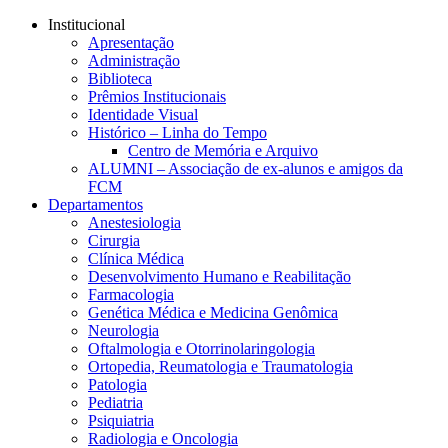
Conteúdo principal
Menu principal
Rodapé
Institucional
Apresentação
Administração
Biblioteca
Prêmios Institucionais
Identidade Visual
Histórico – Linha do Tempo
Centro de Memória e Arquivo
ALUMNI – Associação de ex-alunos e amigos da
FCM
Departamentos
Anestesiologia
Cirurgia
Clínica Médica
Desenvolvimento Humano e Reabilitação
Farmacologia
Genética Médica e Medicina Genômica
Neurologia
Oftalmologia e Otorrinolaringologia
Ortopedia, Reumatologia e Traumatologia
Patologia
Pediatria
Psiquiatria
Radiologia e Oncologia