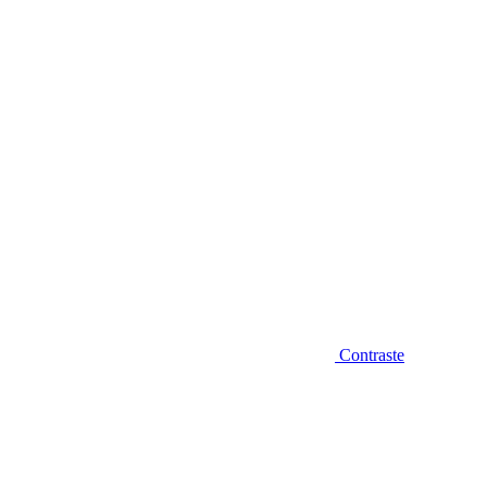
Diminuir fonte
Contraste