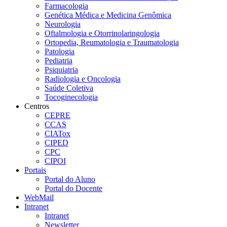
Farmacologia
Genética Médica e Medicina Genômica
Neurologia
Oftalmologia e Otorrinolaringologia
Ortopedia, Reumatologia e Traumatologia
Patologia
Pediatria
Psiquiatria
Radiologia e Oncologia
Saúde Coletiva
Tocoginecologia
Centros
CEPRE
CCAS
CIATox
CIPED
CPC
CIPOI
Portais
Portal do Aluno
Portal do Docente
WebMail
Intranet
Intranet
Newsletter