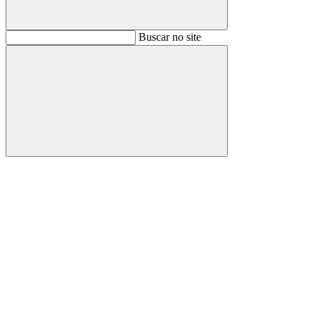
Buscar
Buscar no site
Buscar
Aumentar fonte
Diminuir fonte