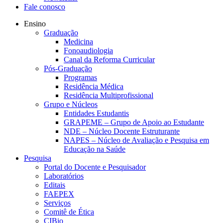
Fale conosco
Ensino
Graduação
Medicina
Fonoaudiologia
Canal da Reforma Curricular
Pós-Graduação
Programas
Residência Médica
Residência Multiprofissional
Grupo e Núcleos
Entidades Estudantis
GRAPEME – Grupo de Apoio ao Estudante
NDE – Núcleo Docente Estruturante
NAPES – Núcleo de Avaliação e Pesquisa em
Educação na Saúde
Pesquisa
Portal do Docente e Pesquisador
Laboratórios
Editais
FAEPEX
Serviços
Comitê de Ética
CIBio