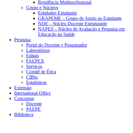
Residência Multiprofissional
Grupo e Núcleos
Entidades Estudantis
GRAPEME – Grupo de Apoio ao Estudante
NDE – Núcleo Docente Estruturante
NAPES – Núcleo de Avaliação e Pesquisa em
Educação na Saúde
Pesquisa
Portal do Docente e Pesquisador
Laboratórios
Editais
FAEPEX
Serviços
Comitê de Ética
CIBio
Estatísticas
Extensão
International Office
Concursos
Docente
PAEPE
Biblioteca
Link para o Facebook