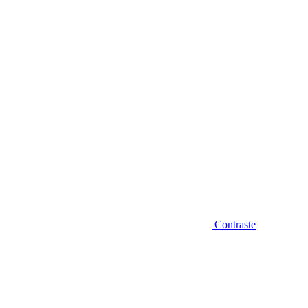
Diminuir fonte
Contraste