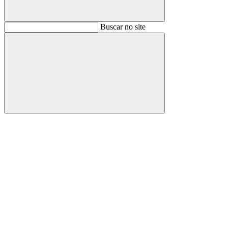
Buscar
Buscar no site
Buscar
Aumentar fonte
Diminuir fonte