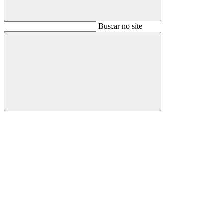
Buscar
Buscar no site
Buscar
Aumentar fonte
Diminuir fonte