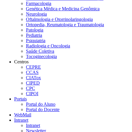
Farmacologia
Genética Médica e Medicina Genômica
Neurologia
Oftalmologia e Otorrinolaringologia
Ortopedia, Reumatologia e Traumatologia
Patologia
Pediatria
Psiquiatria
Radiologia e Oncologia
Saúde Coletiva
Tocoginecologia
Centros
CEPRE
CCAS
CIATox
CIPED
CPC
CIPOI
Portais
Portal do Aluno
Portal do Docente
WebMail
Intranet
Intranet
Newsletter