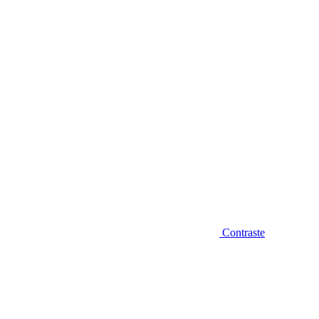
Diminuir fonte
Contraste