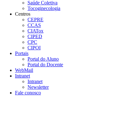
Saúde Coletiva
Tocoginecologia
Centros
CEPRE
CCAS
CIATox
CIPED
CPC
CIPOI
Portais
Portal do Aluno
Portal do Docente
WebMail
Intranet
Intranet
Newsletter
Fale conosco
Aumentar fonte