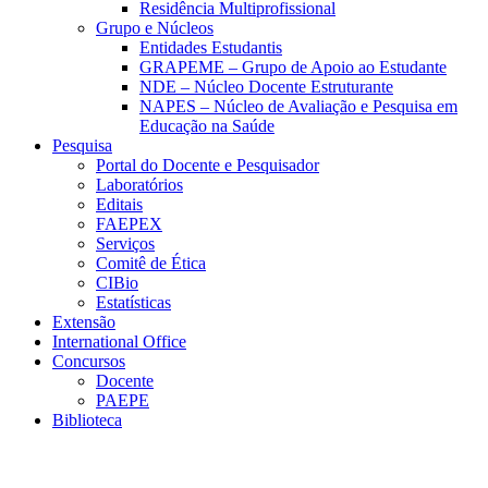
Residência Multiprofissional
Grupo e Núcleos
Entidades Estudantis
GRAPEME – Grupo de Apoio ao Estudante
NDE – Núcleo Docente Estruturante
NAPES – Núcleo de Avaliação e Pesquisa em
Educação na Saúde
Pesquisa
Portal do Docente e Pesquisador
Laboratórios
Editais
FAEPEX
Serviços
Comitê de Ética
CIBio
Estatísticas
Extensão
International Office
Concursos
Docente
PAEPE
Biblioteca
Link para o Facebook