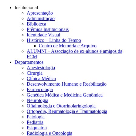
Conteúdo principal
Menu principal
Rodapé
Institucional
Apresentação
Administração
Biblioteca
Prêmios Institucionais
Identidade Visual
Histórico – Linha do Tempo
Centro de Memória e Arquivo
ALUMNI – Associação de ex-alunos e amigos da
FCM
Departamentos
Anestesiologia
Cirurgia
Clínica Médica
Desenvolvimento Humano e Reabilitação
Farmacologia
Genética Médica e Medicina Genômica
Neurologia
Oftalmologia e Otorrinolaringologia
Ortopedia, Reumatologia e Traumatologia
Patologia
Pediatria
Psiquiatria
Radiologia e Oncologia