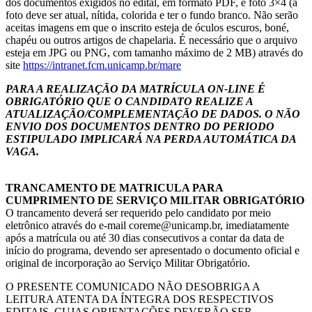
dos documentos exigidos no edital, em formato PDF, e foto 3×4 (a
foto deve ser atual, nítida, colorida e ter o fundo branco. Não serão
aceitas imagens em que o inscrito esteja de óculos escuros, boné,
chapéu ou outros artigos de chapelaria. É necessário que o arquivo
esteja em JPG ou PNG, com tamanho máximo de 2 MB) através do
site
https://intranet.fcm.unicamp.br/mare
PARA A REALIZAÇÃO DA MATRÍCULA ON-LINE É
OBRIGATÓRIO QUE O CANDIDATO REALIZE A
ATUALIZAÇÃO/COMPLEMENTAÇÃO DE DADOS. O NÃO
ENVIO DOS DOCUMENTOS DENTRO DO PERIODO
ESTIPULADO IMPLICARÁ NA PERDA AUTOMÁTICA DA
VAGA.
TRANCAMENTO DE MATRICULA PARA
CUMPRIMENTO DE SERVIÇO MILITAR OBRIGATÓRIO
O trancamento deverá ser requerido pelo candidato por meio
eletrônico através do e-mail coreme@unicamp.br, imediatamente
após a matrícula ou até 30 dias consecutivos a contar da data de
início do programa, devendo ser apresentado o documento oficial e
original de incorporação ao Serviço Militar Obrigatório.
O PRESENTE COMUNICADO NÃO DESOBRIGA A
LEITURA ATENTA DA ÍNTEGRA DOS RESPECTIVOS
EDITAIS, CUJAS ORIENTAÇÕES DEVERÃO SER