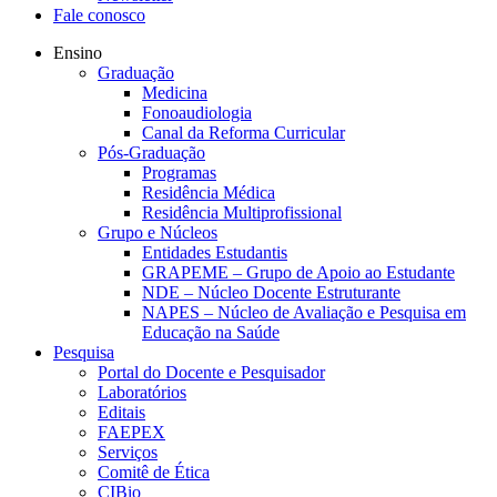
Fale conosco
Ensino
Graduação
Medicina
Fonoaudiologia
Canal da Reforma Curricular
Pós-Graduação
Programas
Residência Médica
Residência Multiprofissional
Grupo e Núcleos
Entidades Estudantis
GRAPEME – Grupo de Apoio ao Estudante
NDE – Núcleo Docente Estruturante
NAPES – Núcleo de Avaliação e Pesquisa em
Educação na Saúde
Pesquisa
Portal do Docente e Pesquisador
Laboratórios
Editais
FAEPEX
Serviços
Comitê de Ética
CIBio