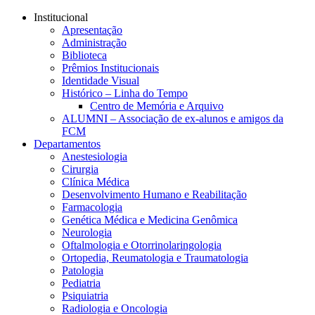
Conteúdo principal
Menu principal
Rodapé
Institucional
Apresentação
Administração
Biblioteca
Prêmios Institucionais
Identidade Visual
Histórico – Linha do Tempo
Centro de Memória e Arquivo
ALUMNI – Associação de ex-alunos e amigos da
FCM
Departamentos
Anestesiologia
Cirurgia
Clínica Médica
Desenvolvimento Humano e Reabilitação
Farmacologia
Genética Médica e Medicina Genômica
Neurologia
Oftalmologia e Otorrinolaringologia
Ortopedia, Reumatologia e Traumatologia
Patologia
Pediatria
Psiquiatria
Radiologia e Oncologia