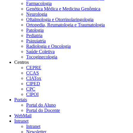
Farmacologia
Genética Médica e Medicina Genômica
Neurologia
Oftalmologia e Otorrinolaringologia
Ortopedia, Reumatologia e Traumatologia
Patologia
Pediatria
Psiquiatria
Radiologia e Oncologia
Saúde Coletiva
Tocoginecologia
Centros
CEPRE
CCAS
CIATox
CIPED
CPC
CIPOI
Portais
Portal do Aluno
Portal do Docente
WebMail
Intranet
Intranet
Newsletter