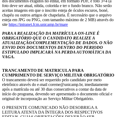
dos documentos exigidos no edital, em formato PDF, e foto 3×4 (a
foto deve ser atual, nítida, colorida e ter o fundo branco. Não serão
aceitas imagens em que o inscrito esteja de óculos escuros, boné,
chapéu ou outros artigos de chapelaria. É necessário que o arquivo
esteja em JPG ou PNG, com tamanho máximo de 2 MB) através do
site
https://intranet.fcm.unicamp.br/mare
PARA A REALIZAÇÃO DA MATRÍCULA ON-LINE É
OBRIGATÓRIO QUE O CANDIDATO REALIZE A
ATUALIZAÇÃO/COMPLEMENTAÇÃO DE DADOS. O NÃO
ENVIO DOS DOCUMENTOS DENTRO DO PERIODO
ESTIPULADO IMPLICARÁ NA PERDA AUTOMÁTICA DA
VAGA.
TRANCAMENTO DE MATRICULA PARA
CUMPRIMENTO DE SERVIÇO MILITAR OBRIGATÓRIO
O trancamento deverá ser requerido pelo candidato por meio
eletrônico através do e-mail coreme@unicamp.br, imediatamente
após a matrícula ou até 30 dias consecutivos a contar da data de
início do programa, devendo ser apresentado o documento oficial e
original de incorporação ao Serviço Militar Obrigatório.
O PRESENTE COMUNICADO NÃO DESOBRIGA A
LEITURA ATENTA DA ÍNTEGRA DOS RESPECTIVOS
EDITAIS, CUJAS ORIENTAÇÕES DEVERÃO SER