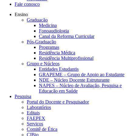
Fale conosco
Ensino
Graduação
Medicina
Fonoaudiologia
Canal da Reforma Curricular
Pós-Graduação
Programas
Residência Médica
Residência Multiprofissional
Grupo e Núcleos
Entidades Estudantis
GRAPEME – Grupo de Apoio ao Estudante
NDE – Núcleo Docente Estruturante
NAPES – Núcleo de Avaliação, Pesquisa e
Educação em Saúde
Pesquisa
Portal do Docente e Pesquisador
Laboratórios
Editais
FAEPEX
Serviços
Comitê de Ética
CIBio