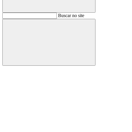
Buscar
Buscar no site
Buscar
Aumentar fonte
Diminuir fonte