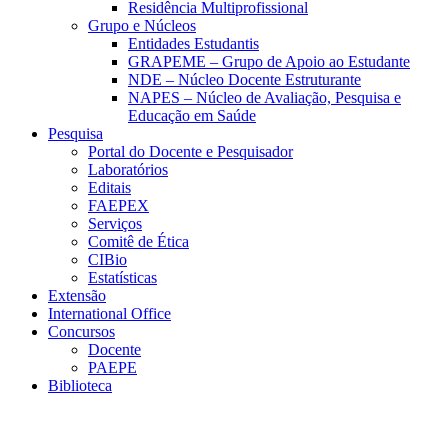
Residência Multiprofissional
Grupo e Núcleos
Entidades Estudantis
GRAPEME – Grupo de Apoio ao Estudante
NDE – Núcleo Docente Estruturante
NAPES – Núcleo de Avaliação, Pesquisa e
Educação em Saúde
Pesquisa
Portal do Docente e Pesquisador
Laboratórios
Editais
FAEPEX
Serviços
Comitê de Ética
CIBio
Estatísticas
Extensão
International Office
Concursos
Docente
PAEPE
Biblioteca
Link para o Facebook