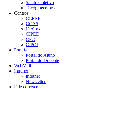
Saúde Coletiva
Tocoginecologia
Centros
CEPRE
CCAS
CIATox
CIPED
CPC
CIPOI
Portais
Portal do Aluno
Portal do Docente
WebMail
Intranet
Intranet
Newsletter
Fale conosco
Aumentar fonte