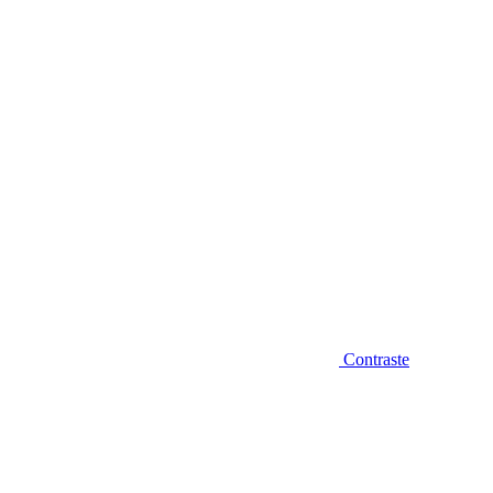
Diminuir fonte
Contraste