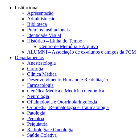
Conteúdo principal
Menu principal
Rodapé
Institucional
Apresentação
Administração
Biblioteca
Prêmios Institucionais
Identidade Visual
Histórico – Linha do Tempo
Centro de Memória e Arquivo
ALUMNI – Associação de ex-alunos e amigos da FCM
Departamentos
Anestesiologia
Cirurgia
Clínica Médica
Desenvolvimento Humano e Reabilitação
Farmacologia
Genética Médica e Medicina Genômica
Neurologia
Oftalmologia e Otorrinolaringologia
Ortopedia, Reumatologia e Traumatologia
Patologia
Pediatria
Psiquiatria
Radiologia e Oncologia
Saúde Coletiva