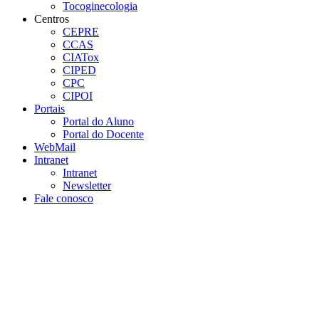
Tocoginecologia
Centros
CEPRE
CCAS
CIATox
CIPED
CPC
CIPOI
Portais
Portal do Aluno
Portal do Docente
WebMail
Intranet
Intranet
Newsletter
Fale conosco
Aumentar fonte