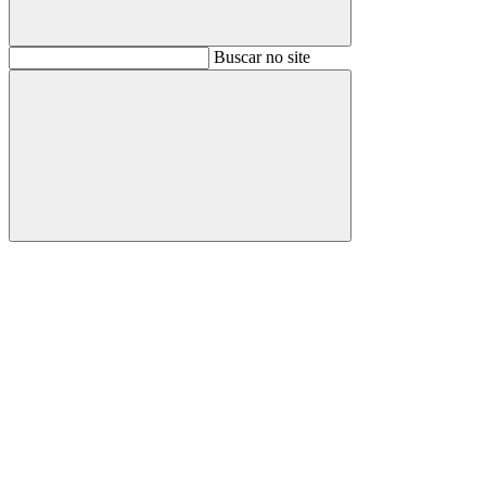
Buscar
Buscar no site
Buscar
Aumentar fonte
Diminuir fonte