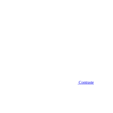
Diminuir fonte
Contraste