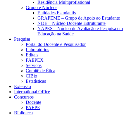
Residência Multiprofissional
Grupo e Núcleos
Entidades Estudantis
GRAPEME – Grupo de Apoio ao Estudante
NDE – Núcleo Docente Estruturante
NAPES – Núcleo de Avaliação e Pesquisa em
Educação na Saúde
Pesquisa
Portal do Docente e Pesquisador
Laboratórios
Editais
FAEPEX
Serviços
Comitê de Ética
CIBio
Estatísticas
Extensão
International Office
Concursos
Docente
PAEPE
Biblioteca
Link para o Facebook