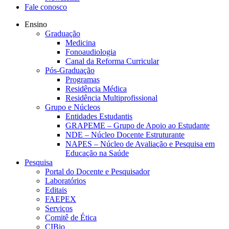
Fale conosco
Ensino
Graduação
Medicina
Fonoaudiologia
Canal da Reforma Curricular
Pós-Graduação
Programas
Residência Médica
Residência Multiprofissional
Grupo e Núcleos
Entidades Estudantis
GRAPEME – Grupo de Apoio ao Estudante
NDE – Núcleo Docente Estruturante
NAPES – Núcleo de Avaliação e Pesquisa em
Educação na Saúde
Pesquisa
Portal do Docente e Pesquisador
Laboratórios
Editais
FAEPEX
Serviços
Comitê de Ética
CIBio