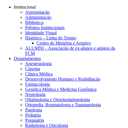
Conteúdo principal
Menu principal
Rodapé
Institucional
Apresentação
Administração
Biblioteca
Prêmios Institucionais
Identidade Visual
Histórico – Linha do Tempo
Centro de Memória e Arquivo
ALUMNI – Associação de ex-alunos e amigos da
FCM
Departamentos
Anestesiologia
Cirurgia
Clínica Médica
Desenvolvimento Humano e Reabilitação
Farmacologia
Genética Médica e Medicina Genômica
Neurologia
Oftalmologia e Otorrinolaringologia
Ortopedia, Reumatologia e Traumatologia
Patologia
Pediatria
Psiquiatria
Radiologia e Oncologia