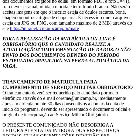
dos documentos exigidos no edital, em formato PDF, e foto 3×4 (a
foto deve ser atual, nítida, colorida e ter o fundo branco. Não serão
aceitas imagens em que o inscrito esteja de óculos escuros, boné,
chapéu ou outros artigos de chapelaria. É necessário que o arquivo
esteja em JPG ou PNG, com tamanho máximo de 2 MB) através do
site
https://intranet.fcm.unicamp.br/mare
PARA A REALIZAÇÃO DA MATRÍCULA ON-LINE É
OBRIGATÓRIO QUE O CANDIDATO REALIZE A
ATUALIZAÇÃO/COMPLEMENTAÇÃO DE DADOS. O NÃO
ENVIO DOS DOCUMENTOS DENTRO DO PERIODO
ESTIPULADO IMPLICARÁ NA PERDA AUTOMÁTICA DA
VAGA.
TRANCAMENTO DE MATRICULA PARA
CUMPRIMENTO DE SERVIÇO MILITAR OBRIGATÓRIO
O trancamento deverá ser requerido pelo candidato por meio
eletrônico através do e-mail coreme@unicamp.br, imediatamente
após a matrícula ou até 30 dias consecutivos a contar da data de
início do programa, devendo ser apresentado o documento oficial e
original de incorporação ao Serviço Militar Obrigatório.
O PRESENTE COMUNICADO NÃO DESOBRIGA A
LEITURA ATENTA DA ÍNTEGRA DOS RESPECTIVOS
EDITAIS, CUJAS ORIENTAÇÕES DEVERÃO SER