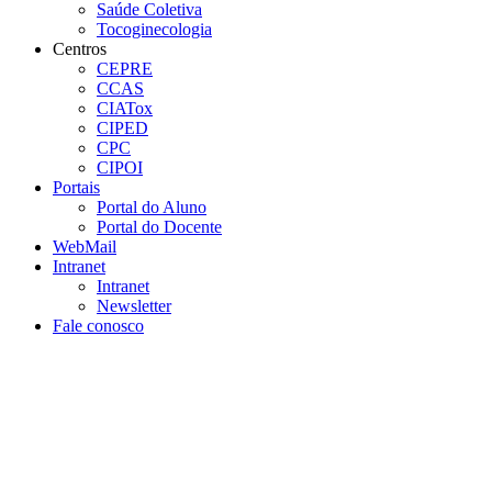
Saúde Coletiva
Tocoginecologia
Centros
CEPRE
CCAS
CIATox
CIPED
CPC
CIPOI
Portais
Portal do Aluno
Portal do Docente
WebMail
Intranet
Intranet
Newsletter
Fale conosco
Aumentar fonte