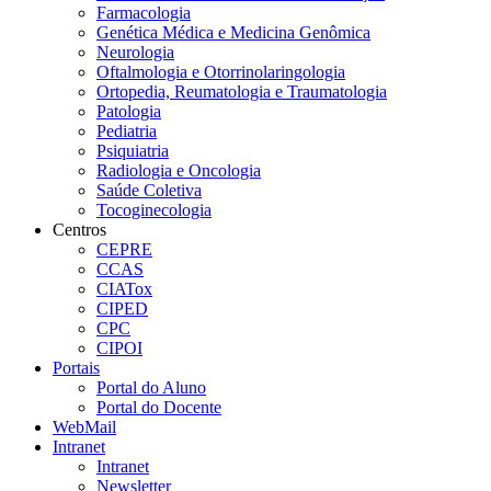
Farmacologia
Genética Médica e Medicina Genômica
Neurologia
Oftalmologia e Otorrinolaringologia
Ortopedia, Reumatologia e Traumatologia
Patologia
Pediatria
Psiquiatria
Radiologia e Oncologia
Saúde Coletiva
Tocoginecologia
Centros
CEPRE
CCAS
CIATox
CIPED
CPC
CIPOI
Portais
Portal do Aluno
Portal do Docente
WebMail
Intranet
Intranet
Newsletter