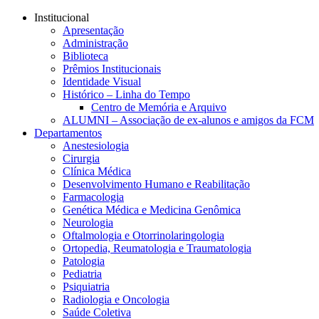
Conteúdo principal
Menu principal
Rodapé
Institucional
Apresentação
Administração
Biblioteca
Prêmios Institucionais
Identidade Visual
Histórico – Linha do Tempo
Centro de Memória e Arquivo
ALUMNI – Associação de ex-alunos e amigos da FCM
Departamentos
Anestesiologia
Cirurgia
Clínica Médica
Desenvolvimento Humano e Reabilitação
Farmacologia
Genética Médica e Medicina Genômica
Neurologia
Oftalmologia e Otorrinolaringologia
Ortopedia, Reumatologia e Traumatologia
Patologia
Pediatria
Psiquiatria
Radiologia e Oncologia
Saúde Coletiva