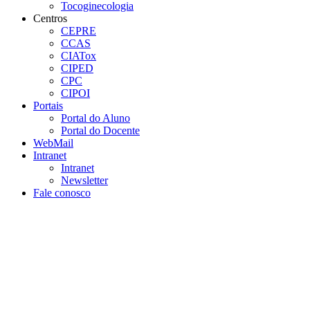
Tocoginecologia
Centros
CEPRE
CCAS
CIATox
CIPED
CPC
CIPOI
Portais
Portal do Aluno
Portal do Docente
WebMail
Intranet
Intranet
Newsletter
Fale conosco
Aumentar fonte