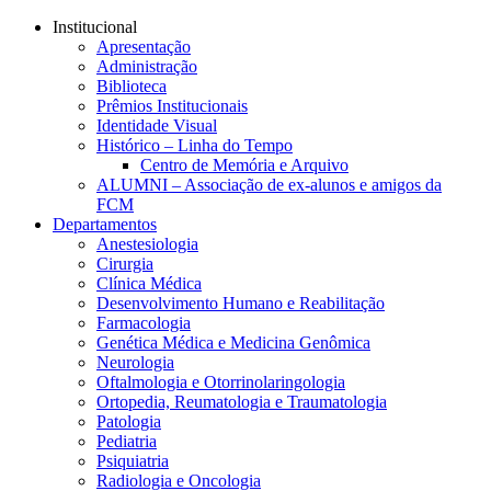
Conteúdo principal
Menu principal
Rodapé
Institucional
Apresentação
Administração
Biblioteca
Prêmios Institucionais
Identidade Visual
Histórico – Linha do Tempo
Centro de Memória e Arquivo
ALUMNI – Associação de ex-alunos e amigos da
FCM
Departamentos
Anestesiologia
Cirurgia
Clínica Médica
Desenvolvimento Humano e Reabilitação
Farmacologia
Genética Médica e Medicina Genômica
Neurologia
Oftalmologia e Otorrinolaringologia
Ortopedia, Reumatologia e Traumatologia
Patologia
Pediatria
Psiquiatria
Radiologia e Oncologia