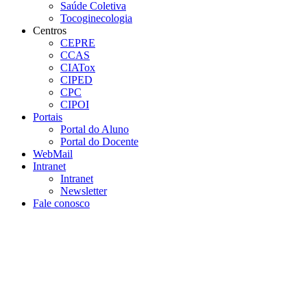
Saúde Coletiva
Tocoginecologia
Centros
CEPRE
CCAS
CIATox
CIPED
CPC
CIPOI
Portais
Portal do Aluno
Portal do Docente
WebMail
Intranet
Intranet
Newsletter
Fale conosco
Aumentar fonte