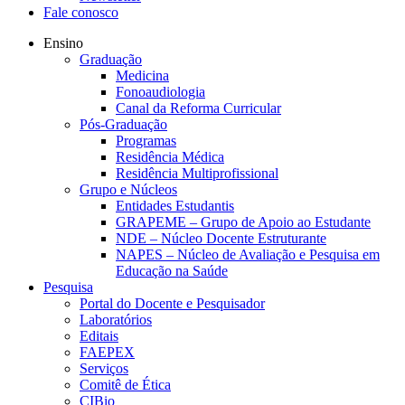
Fale conosco
Ensino
Graduação
Medicina
Fonoaudiologia
Canal da Reforma Curricular
Pós-Graduação
Programas
Residência Médica
Residência Multiprofissional
Grupo e Núcleos
Entidades Estudantis
GRAPEME – Grupo de Apoio ao Estudante
NDE – Núcleo Docente Estruturante
NAPES – Núcleo de Avaliação e Pesquisa em
Educação na Saúde
Pesquisa
Portal do Docente e Pesquisador
Laboratórios
Editais
FAEPEX
Serviços
Comitê de Ética
CIBio