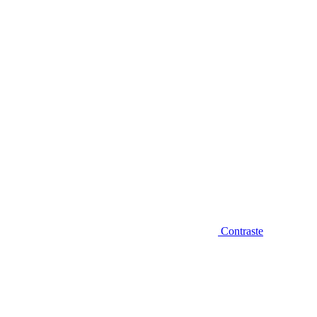
Diminuir fonte
Contraste