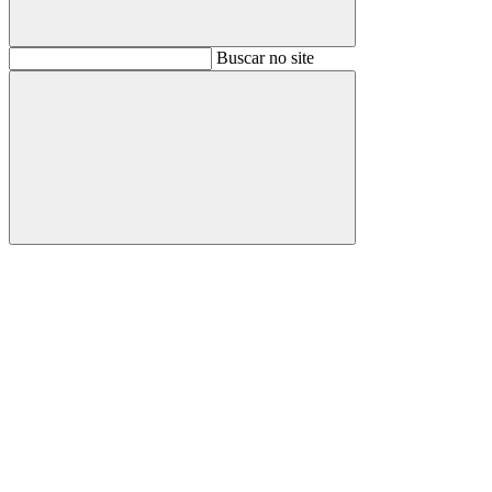
Buscar
Buscar no site
Buscar
Aumentar fonte
Diminuir fonte