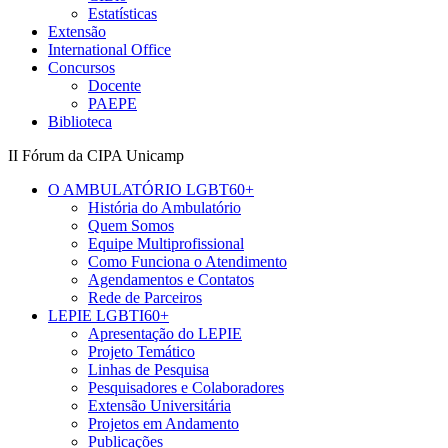
Estatísticas
Extensão
International Office
Concursos
Docente
PAEPE
Biblioteca
II Fórum da CIPA Unicamp
O AMBULATÓRIO LGBT60+
História do Ambulatório
Quem Somos
Equipe Multiprofissional
Como Funciona o Atendimento
Agendamentos e Contatos
Rede de Parceiros
LEPIE LGBTI60+
Apresentação do LEPIE
Projeto Temático
Linhas de Pesquisa
Pesquisadores e Colaboradores
Extensão Universitária
Projetos em Andamento
Publicações