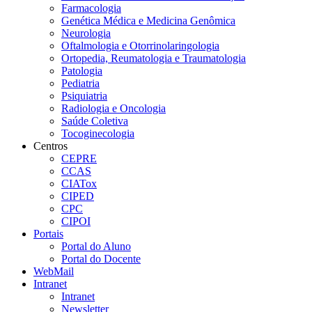
Farmacologia
Genética Médica e Medicina Genômica
Neurologia
Oftalmologia e Otorrinolaringologia
Ortopedia, Reumatologia e Traumatologia
Patologia
Pediatria
Psiquiatria
Radiologia e Oncologia
Saúde Coletiva
Tocoginecologia
Centros
CEPRE
CCAS
CIATox
CIPED
CPC
CIPOI
Portais
Portal do Aluno
Portal do Docente
WebMail
Intranet
Intranet
Newsletter