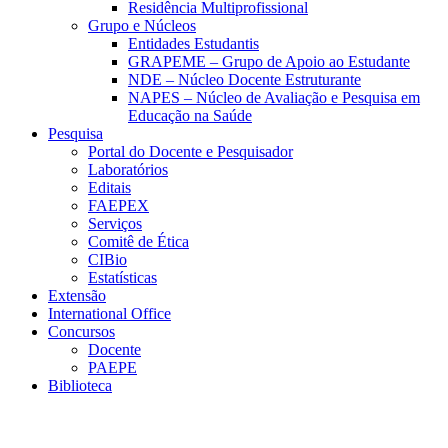
Residência Multiprofissional
Grupo e Núcleos
Entidades Estudantis
GRAPEME – Grupo de Apoio ao Estudante
NDE – Núcleo Docente Estruturante
NAPES – Núcleo de Avaliação e Pesquisa em
Educação na Saúde
Pesquisa
Portal do Docente e Pesquisador
Laboratórios
Editais
FAEPEX
Serviços
Comitê de Ética
CIBio
Estatísticas
Extensão
International Office
Concursos
Docente
PAEPE
Biblioteca
Link para o Facebook