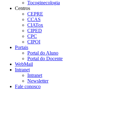
Tocoginecologia
Centros
CEPRE
CCAS
CIATox
CIPED
CPC
CIPOI
Portais
Portal do Aluno
Portal do Docente
WebMail
Intranet
Intranet
Newsletter
Fale conosco
Aumentar fonte