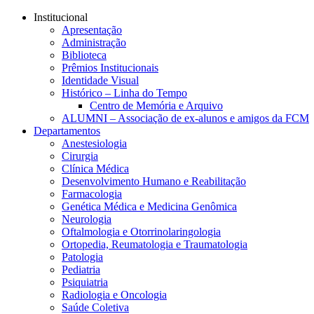
Conteúdo principal
Menu principal
Rodapé
Institucional
Apresentação
Administração
Biblioteca
Prêmios Institucionais
Identidade Visual
Histórico – Linha do Tempo
Centro de Memória e Arquivo
ALUMNI – Associação de ex-alunos e amigos da FCM
Departamentos
Anestesiologia
Cirurgia
Clínica Médica
Desenvolvimento Humano e Reabilitação
Farmacologia
Genética Médica e Medicina Genômica
Neurologia
Oftalmologia e Otorrinolaringologia
Ortopedia, Reumatologia e Traumatologia
Patologia
Pediatria
Psiquiatria
Radiologia e Oncologia
Saúde Coletiva