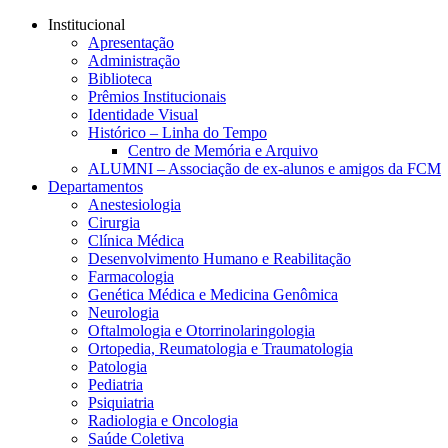
Conteúdo principal
Menu principal
Rodapé
Institucional
Apresentação
Administração
Biblioteca
Prêmios Institucionais
Identidade Visual
Histórico – Linha do Tempo
Centro de Memória e Arquivo
ALUMNI – Associação de ex-alunos e amigos da FCM
Departamentos
Anestesiologia
Cirurgia
Clínica Médica
Desenvolvimento Humano e Reabilitação
Farmacologia
Genética Médica e Medicina Genômica
Neurologia
Oftalmologia e Otorrinolaringologia
Ortopedia, Reumatologia e Traumatologia
Patologia
Pediatria
Psiquiatria
Radiologia e Oncologia
Saúde Coletiva