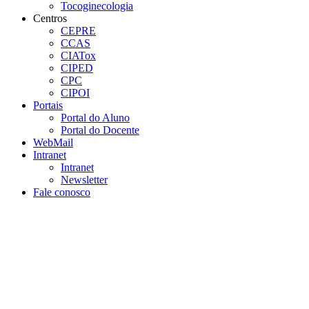
Tocoginecologia
Centros
CEPRE
CCAS
CIATox
CIPED
CPC
CIPOI
Portais
Portal do Aluno
Portal do Docente
WebMail
Intranet
Intranet
Newsletter
Fale conosco
Aumentar fonte