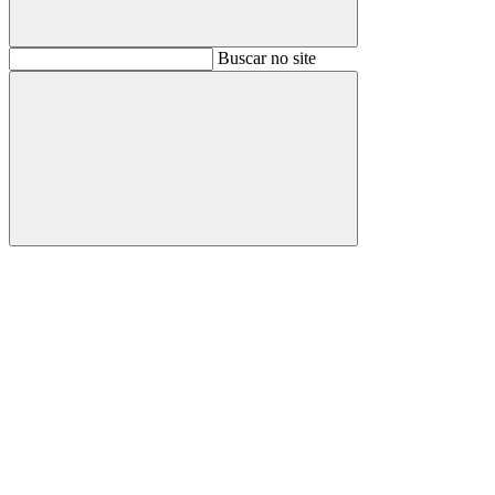
Buscar
Buscar no site
Buscar
Aumentar fonte
Diminuir fonte