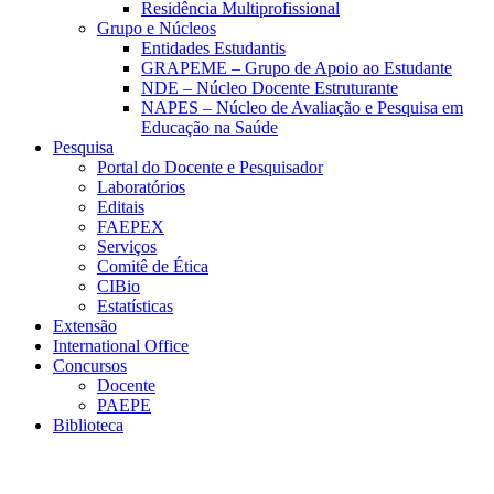
Residência Multiprofissional
Grupo e Núcleos
Entidades Estudantis
GRAPEME – Grupo de Apoio ao Estudante
NDE – Núcleo Docente Estruturante
NAPES – Núcleo de Avaliação e Pesquisa em
Educação na Saúde
Pesquisa
Portal do Docente e Pesquisador
Laboratórios
Editais
FAEPEX
Serviços
Comitê de Ética
CIBio
Estatísticas
Extensão
International Office
Concursos
Docente
PAEPE
Biblioteca
Link para o Facebook