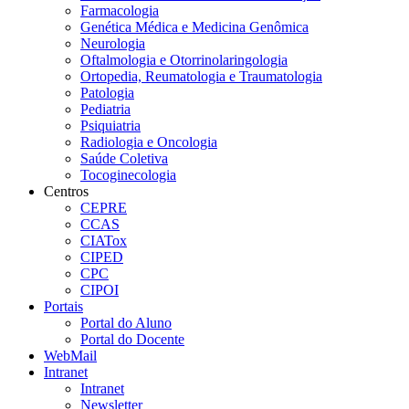
Farmacologia
Genética Médica e Medicina Genômica
Neurologia
Oftalmologia e Otorrinolaringologia
Ortopedia, Reumatologia e Traumatologia
Patologia
Pediatria
Psiquiatria
Radiologia e Oncologia
Saúde Coletiva
Tocoginecologia
Centros
CEPRE
CCAS
CIATox
CIPED
CPC
CIPOI
Portais
Portal do Aluno
Portal do Docente
WebMail
Intranet
Intranet
Newsletter