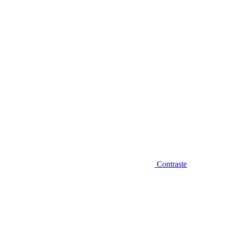
Diminuir fonte
Contraste