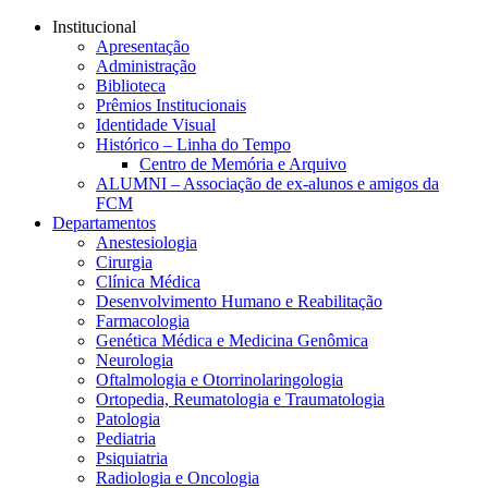
Conteúdo principal
Menu principal
Rodapé
Institucional
Apresentação
Administração
Biblioteca
Prêmios Institucionais
Identidade Visual
Histórico – Linha do Tempo
Centro de Memória e Arquivo
ALUMNI – Associação de ex-alunos e amigos da
FCM
Departamentos
Anestesiologia
Cirurgia
Clínica Médica
Desenvolvimento Humano e Reabilitação
Farmacologia
Genética Médica e Medicina Genômica
Neurologia
Oftalmologia e Otorrinolaringologia
Ortopedia, Reumatologia e Traumatologia
Patologia
Pediatria
Psiquiatria
Radiologia e Oncologia