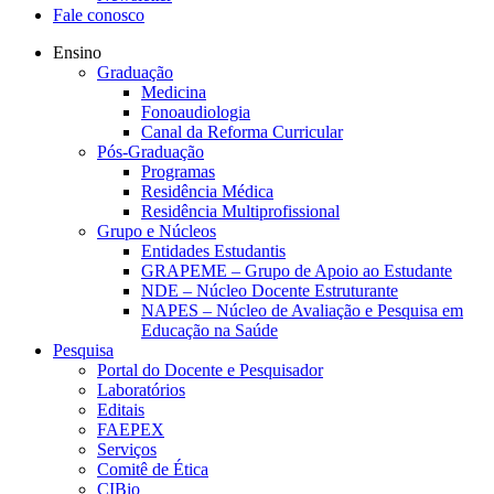
Fale conosco
Ensino
Graduação
Medicina
Fonoaudiologia
Canal da Reforma Curricular
Pós-Graduação
Programas
Residência Médica
Residência Multiprofissional
Grupo e Núcleos
Entidades Estudantis
GRAPEME – Grupo de Apoio ao Estudante
NDE – Núcleo Docente Estruturante
NAPES – Núcleo de Avaliação e Pesquisa em
Educação na Saúde
Pesquisa
Portal do Docente e Pesquisador
Laboratórios
Editais
FAEPEX
Serviços
Comitê de Ética
CIBio