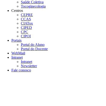
Saúde Coletiva
Tocoginecologia
Centros
CEPRE
CCAS
CIATox
CIPED
CPC
CIPOI
Portais
Portal do Aluno
Portal do Docente
WebMail
Intranet
Intranet
Newsletter
Fale conosco
Aumentar fonte