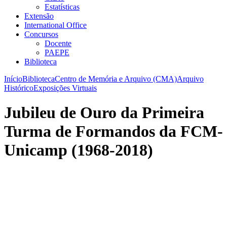
Estatísticas
Extensão
International Office
Concursos
Docente
PAEPE
Biblioteca
Início
Biblioteca
Centro de Memória e Arquivo (CMA)
Arquivo
Histórico
Exposições Virtuais
Jubileu de Ouro da Primeira
Turma de Formandos da FCM-
Unicamp (1968-2018)