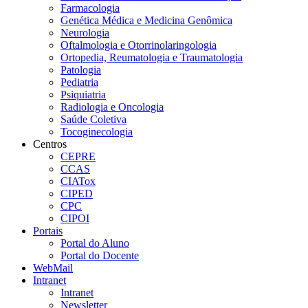
Farmacologia
Genética Médica e Medicina Genômica
Neurologia
Oftalmologia e Otorrinolaringologia
Ortopedia, Reumatologia e Traumatologia
Patologia
Pediatria
Psiquiatria
Radiologia e Oncologia
Saúde Coletiva
Tocoginecologia
Centros
CEPRE
CCAS
CIATox
CIPED
CPC
CIPOI
Portais
Portal do Aluno
Portal do Docente
WebMail
Intranet
Intranet
Newsletter