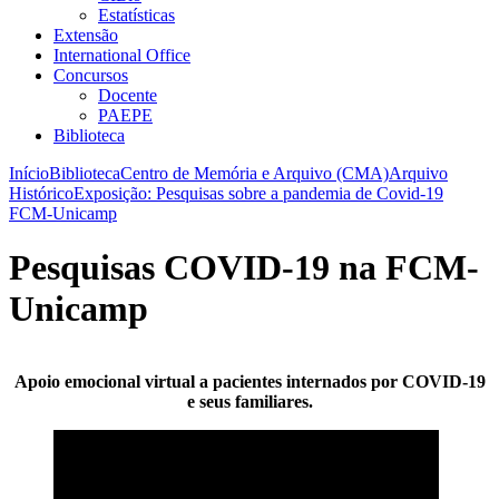
Estatísticas
Extensão
International Office
Concursos
Docente
PAEPE
Biblioteca
Início
Biblioteca
Centro de Memória e Arquivo (CMA)
Arquivo
Histórico
Exposição: Pesquisas sobre a pandemia de Covid-19
FCM-Unicamp
Pesquisas COVID-19 na FCM-
Unicamp
Apoio emocional virtual a pacientes internados por COVID-19
e seus familiares.