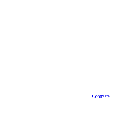
Diminuir fonte
Contraste