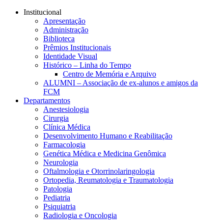
Conteúdo principal
Menu principal
Rodapé
Institucional
Apresentação
Administração
Biblioteca
Prêmios Institucionais
Identidade Visual
Histórico – Linha do Tempo
Centro de Memória e Arquivo
ALUMNI – Associação de ex-alunos e amigos da
FCM
Departamentos
Anestesiologia
Cirurgia
Clínica Médica
Desenvolvimento Humano e Reabilitação
Farmacologia
Genética Médica e Medicina Genômica
Neurologia
Oftalmologia e Otorrinolaringologia
Ortopedia, Reumatologia e Traumatologia
Patologia
Pediatria
Psiquiatria
Radiologia e Oncologia