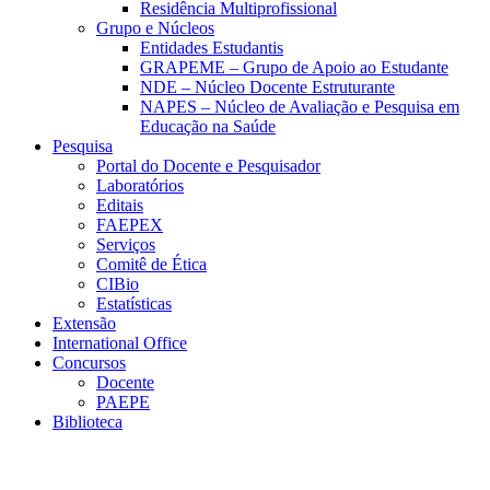
Residência Multiprofissional
Grupo e Núcleos
Entidades Estudantis
GRAPEME – Grupo de Apoio ao Estudante
NDE – Núcleo Docente Estruturante
NAPES – Núcleo de Avaliação e Pesquisa em
Educação na Saúde
Pesquisa
Portal do Docente e Pesquisador
Laboratórios
Editais
FAEPEX
Serviços
Comitê de Ética
CIBio
Estatísticas
Extensão
International Office
Concursos
Docente
PAEPE
Biblioteca
Link para o Facebook