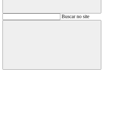
Buscar
Buscar no site
Buscar
Aumentar fonte
Diminuir fonte