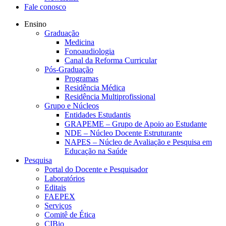
Fale conosco
Ensino
Graduação
Medicina
Fonoaudiologia
Canal da Reforma Curricular
Pós-Graduação
Programas
Residência Médica
Residência Multiprofissional
Grupo e Núcleos
Entidades Estudantis
GRAPEME – Grupo de Apoio ao Estudante
NDE – Núcleo Docente Estruturante
NAPES – Núcleo de Avaliação e Pesquisa em
Educação na Saúde
Pesquisa
Portal do Docente e Pesquisador
Laboratórios
Editais
FAEPEX
Serviços
Comitê de Ética
CIBio