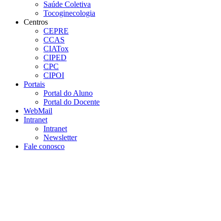
Saúde Coletiva
Tocoginecologia
Centros
CEPRE
CCAS
CIATox
CIPED
CPC
CIPOI
Portais
Portal do Aluno
Portal do Docente
WebMail
Intranet
Intranet
Newsletter
Fale conosco
Aumentar fonte