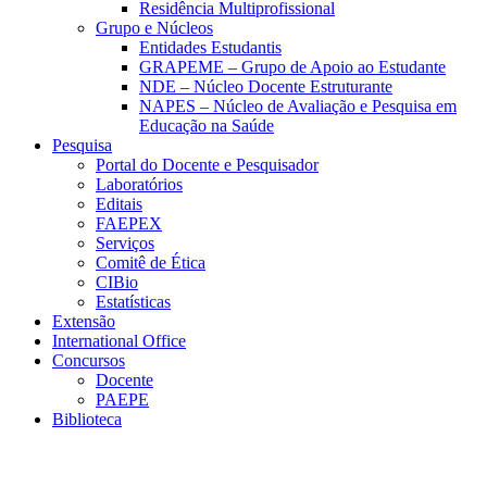
Residência Multiprofissional
Grupo e Núcleos
Entidades Estudantis
GRAPEME – Grupo de Apoio ao Estudante
NDE – Núcleo Docente Estruturante
NAPES – Núcleo de Avaliação e Pesquisa em
Educação na Saúde
Pesquisa
Portal do Docente e Pesquisador
Laboratórios
Editais
FAEPEX
Serviços
Comitê de Ética
CIBio
Estatísticas
Extensão
International Office
Concursos
Docente
PAEPE
Biblioteca
Link para o Facebook