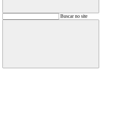
Buscar
Buscar no site
Buscar
Aumentar fonte
Diminuir fonte