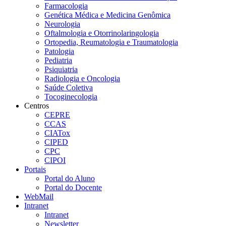
Farmacologia
Genética Médica e Medicina Genômica
Neurologia
Oftalmologia e Otorrinolaringologia
Ortopedia, Reumatologia e Traumatologia
Patologia
Pediatria
Psiquiatria
Radiologia e Oncologia
Saúde Coletiva
Tocoginecologia
Centros
CEPRE
CCAS
CIATox
CIPED
CPC
CIPOI
Portais
Portal do Aluno
Portal do Docente
WebMail
Intranet
Intranet
Newsletter