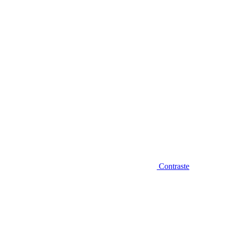
Diminuir fonte
Contraste