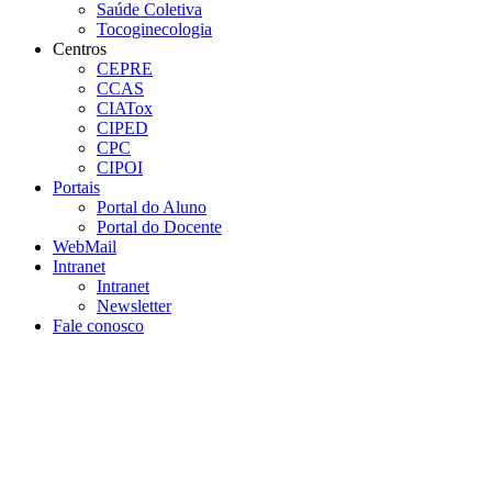
Saúde Coletiva
Tocoginecologia
Centros
CEPRE
CCAS
CIATox
CIPED
CPC
CIPOI
Portais
Portal do Aluno
Portal do Docente
WebMail
Intranet
Intranet
Newsletter
Fale conosco
Aumentar fonte