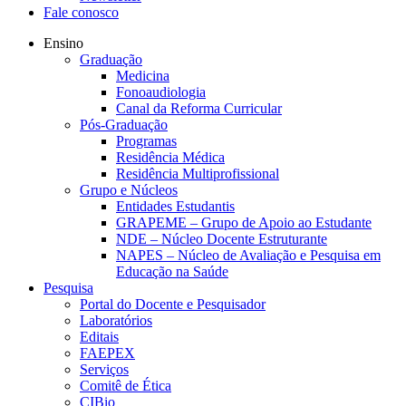
Fale conosco
Ensino
Graduação
Medicina
Fonoaudiologia
Canal da Reforma Curricular
Pós-Graduação
Programas
Residência Médica
Residência Multiprofissional
Grupo e Núcleos
Entidades Estudantis
GRAPEME – Grupo de Apoio ao Estudante
NDE – Núcleo Docente Estruturante
NAPES – Núcleo de Avaliação e Pesquisa em
Educação na Saúde
Pesquisa
Portal do Docente e Pesquisador
Laboratórios
Editais
FAEPEX
Serviços
Comitê de Ética
CIBio