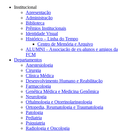
Conteúdo principal
Menu principal
Rodapé
Institucional
Apresentação
Administração
Biblioteca
Prêmios Institucionais
Identidade Visual
Histórico – Linha do Tempo
Centro de Memória e Arquivo
ALUMNI – Associação de ex-alunos e amigos da
FCM
Departamentos
Anestesiologia
Cirurgia
Clínica Médica
Desenvolvimento Humano e Reabilitação
Farmacologia
Genética Médica e Medicina Genômica
Neurologia
Oftalmologia e Otorrinolaringologia
Ortopedia, Reumatologia e Traumatologia
Patologia
Pediatria
Psiquiatria
Radiologia e Oncologia