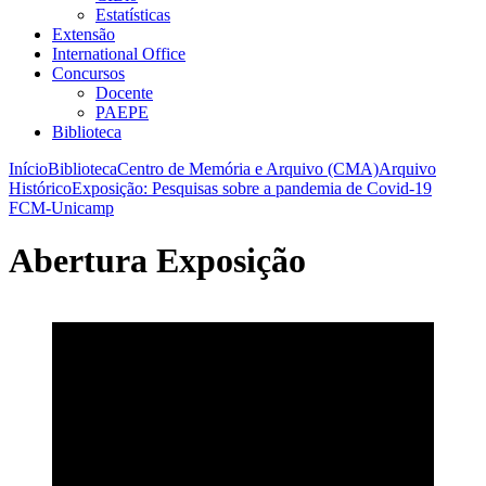
Estatísticas
Extensão
International Office
Concursos
Docente
PAEPE
Biblioteca
Início
Biblioteca
Centro de Memória e Arquivo (CMA)
Arquivo
Histórico
Exposição: Pesquisas sobre a pandemia de Covid-19
FCM-Unicamp
Abertura Exposição