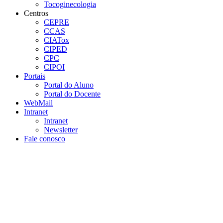
Tocoginecologia
Centros
CEPRE
CCAS
CIATox
CIPED
CPC
CIPOI
Portais
Portal do Aluno
Portal do Docente
WebMail
Intranet
Intranet
Newsletter
Fale conosco
Aumentar fonte