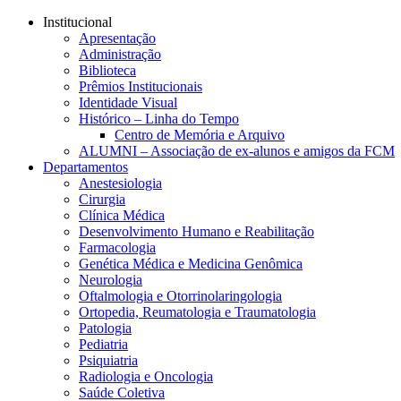
Conteúdo principal
Menu principal
Rodapé
Institucional
Apresentação
Administração
Biblioteca
Prêmios Institucionais
Identidade Visual
Histórico – Linha do Tempo
Centro de Memória e Arquivo
ALUMNI – Associação de ex-alunos e amigos da FCM
Departamentos
Anestesiologia
Cirurgia
Clínica Médica
Desenvolvimento Humano e Reabilitação
Farmacologia
Genética Médica e Medicina Genômica
Neurologia
Oftalmologia e Otorrinolaringologia
Ortopedia, Reumatologia e Traumatologia
Patologia
Pediatria
Psiquiatria
Radiologia e Oncologia
Saúde Coletiva