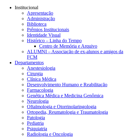
Conteúdo principal
Menu principal
Rodapé
Institucional
Apresentação
Administração
Biblioteca
Prêmios Institucionais
Identidade Visual
Histórico – Linha do Tempo
Centro de Memória e Arquivo
ALUMNI – Associação de ex-alunos e amigos da
FCM
Departamentos
Anestesiologia
Cirurgia
Clínica Médica
Desenvolvimento Humano e Reabilitação
Farmacologia
Genética Médica e Medicina Genômica
Neurologia
Oftalmologia e Otorrinolaringologia
Ortopedia, Reumatologia e Traumatologia
Patologia
Pediatria
Psiquiatria
Radiologia e Oncologia