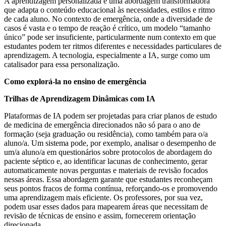
A aprendizagem personalizada é uma abordagem transformadora
que adapta o conteúdo educacional às necessidades, estilos e ritmo
de cada aluno. No contexto de emergência, onde a diversidade de
casos é vasta e o tempo de reação é crítico, um modelo “tamanho
único” pode ser insuficiente, particularmente num contexto em que
estudantes podem ter ritmos diferentes e necessidades particulares de
aprendizagem. A tecnologia, especialmente a IA, surge como um
catalisador para essa personalização.
Como explorá-la no ensino de emergência
Trilhas de Aprendizagem Dinâmicas com IA
Plataformas de IA podem ser projetadas para criar planos de estudo
de medicina de emergência direcionados não só para o ano de
formação (seja graduação ou residência), como também para o/a
aluno/a. Um sistema pode, por exemplo, analisar o desempenho de
um/a aluno/a em questionários sobre protocolos de abordagem do
paciente séptico e, ao identificar lacunas de conhecimento, gerar
automaticamente novas perguntas e materiais de revisão focados
nessas áreas. Essa abordagem garante que estudantes reconheçam
seus pontos fracos de forma contínua, reforçando-os e promovendo
uma aprendizagem mais eficiente. Os professores, por sua vez,
podem usar esses dados para mapearem áreas que necessitam de
revisão de técnicas de ensino e assim, fornecerem orientação
direcionada.