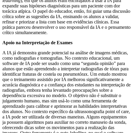
leaarning
), em que os alunos eram encorajados a usar a IA para
expandir suas hipóteses diagnósticas para um paciente com dor
torácica atípica. O papel do educador, então, foi guiar uma discussão
crítica sobre as sugestões da IA, ensinando os alunos a validar,
refinar e priorizar a lista com base em evidências clínicas. Essa
prática pareceu desenvolver o uso responsável da IA e o pensamento
crítico simultaneamente.
Apoio na Interpretação de Exames
A IA já demonstra grande potencial na análise de imagens médicas,
como radiografias e tomografias. No contexto educacional, um
software de IA pode ser usado como uma “segunda opinião” para
alunos que estão aprendendo a interpretar radiografias de tórax para
identificar fraturas de costela ou pneumotórax. Um estudo mostrou
que o treinamento assistido por IA melhorou significativamente a
acurácia diagnóstica e a confiança dos estudantes na interpretação de
radiografias, embora tenha levantado preocupações sobre a
dependência excessiva no modelo. O objetivo não é substituir o
julgamento humano, mas sim usá-lo como uma ferramenta de
aprendizado para calibrar e aprimorar as habilidades interpretativas
dos alunos. No contexto específico da ultrassonografia point of care,
a IA pode ser utilizada de diversas maneiras. Alguns equipamentos
ja possuem algoritmos para auxiliar no correto manuseio da sonda,
oferecendo dicas sobre os movimentos para a realização das
imagens. Outra ferramenta é o
auto-labelling
, no qual o software