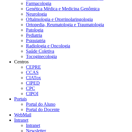
Farmacologia
Genética Médica e Medicina Genômica
Neurologia
Oftalmologia e Otorrinolaringologia
Ortopedia, Reumatologia e Traumatologia
Patologia
Pediatria
Psiquiatria
Radiologia e Oncologia
Saúde Coletiva
Tocoginecologia
Centros
CEPRE
CCAS
CIATox
CIPED
CPC
CIPOI
Portais
Portal do Aluno
Portal do Docente
WebMail
Intranet
Intranet
Newsletter