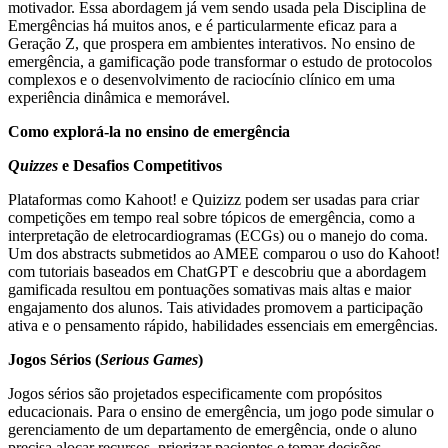
motivador. Essa abordagem já vem sendo usada pela Disciplina de
Emergências há muitos anos, e é particularmente eficaz para a
Geração Z, que prospera em ambientes interativos. No ensino de
emergência, a gamificação pode transformar o estudo de protocolos
complexos e o desenvolvimento de raciocínio clínico em uma
experiência dinâmica e memorável.
Como explorá-la no ensino de emergência
Quizzes
e Desafios Competitivos
Plataformas como Kahoot! e Quizizz podem ser usadas para criar
competições em tempo real sobre tópicos de emergência, como a
interpretação de eletrocardiogramas (ECGs) ou o manejo do coma.
Um dos abstracts submetidos ao AMEE comparou o uso do Kahoot!
com tutoriais baseados em ChatGPT e descobriu que a abordagem
gamificada resultou em pontuações somativas mais altas e maior
engajamento dos alunos. Tais atividades promovem a participação
ativa e o pensamento rápido, habilidades essenciais em emergências.
Jogos Sérios (
Serious Games
)
Jogos sérios são projetados especificamente com propósitos
educacionais. Para o ensino de emergência, um jogo pode simular o
gerenciamento de um departamento de emergência, onde o aluno
precisa alocar recursos, priorizar pacientes e tomar decisões