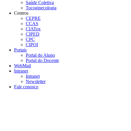
Saúde Coletiva
Tocoginecologia
Centros
CEPRE
CCAS
CIATox
CIPED
CPC
CIPOI
Portais
Portal do Aluno
Portal do Docente
WebMail
Intranet
Intranet
Newsletter
Fale conosco
Aumentar fonte