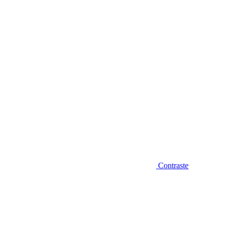
Diminuir fonte
Contraste