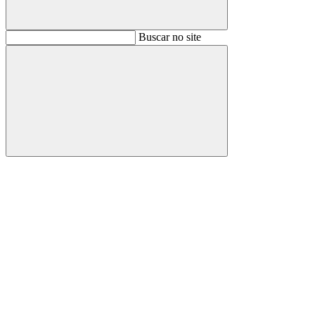
Buscar
Buscar no site
Buscar
Aumentar fonte
Diminuir fonte