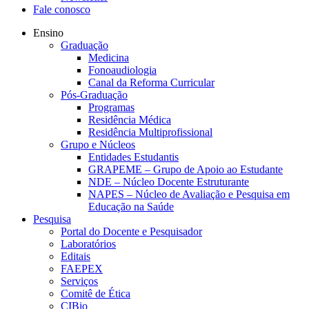
Fale conosco
Ensino
Graduação
Medicina
Fonoaudiologia
Canal da Reforma Curricular
Pós-Graduação
Programas
Residência Médica
Residência Multiprofissional
Grupo e Núcleos
Entidades Estudantis
GRAPEME – Grupo de Apoio ao Estudante
NDE – Núcleo Docente Estruturante
NAPES – Núcleo de Avaliação e Pesquisa em
Educação na Saúde
Pesquisa
Portal do Docente e Pesquisador
Laboratórios
Editais
FAEPEX
Serviços
Comitê de Ética
CIBio