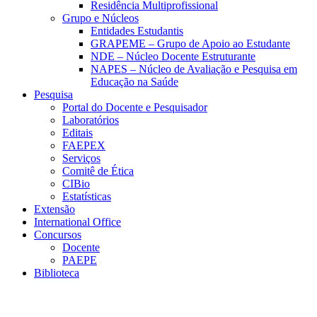
Residência Multiprofissional
Grupo e Núcleos
Entidades Estudantis
GRAPEME – Grupo de Apoio ao Estudante
NDE – Núcleo Docente Estruturante
NAPES – Núcleo de Avaliação e Pesquisa em
Educação na Saúde
Pesquisa
Portal do Docente e Pesquisador
Laboratórios
Editais
FAEPEX
Serviços
Comitê de Ética
CIBio
Estatísticas
Extensão
International Office
Concursos
Docente
PAEPE
Biblioteca
Link para o Facebook