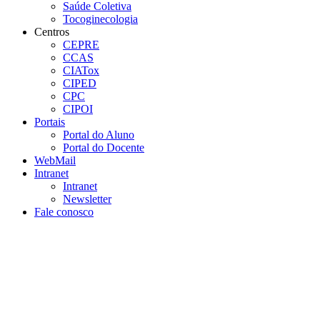
Saúde Coletiva
Tocoginecologia
Centros
CEPRE
CCAS
CIATox
CIPED
CPC
CIPOI
Portais
Portal do Aluno
Portal do Docente
WebMail
Intranet
Intranet
Newsletter
Fale conosco
Aumentar fonte