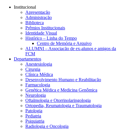
Conteúdo principal
Menu principal
Rodapé
Institucional
Apresentação
Administração
Biblioteca
Prêmios Institucionais
Identidade Visual
Histórico – Linha do Tempo
Centro de Memória e Arquivo
ALUMNI – Associação de ex-alunos e amigos da
FCM
Departamentos
Anestesiologia
Cirurgia
Clínica Médica
Desenvolvimento Humano e Reabilitação
Farmacologia
Genética Médica e Medicina Genômica
Neurologia
Oftalmologia e Otorrinolaringologia
Ortopedia, Reumatologia e Traumatologia
Patologia
Pediatria
Psiquiatria
Radiologia e Oncologia