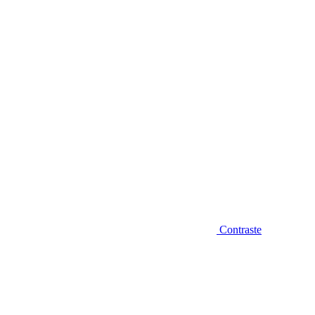
Diminuir fonte
Contraste