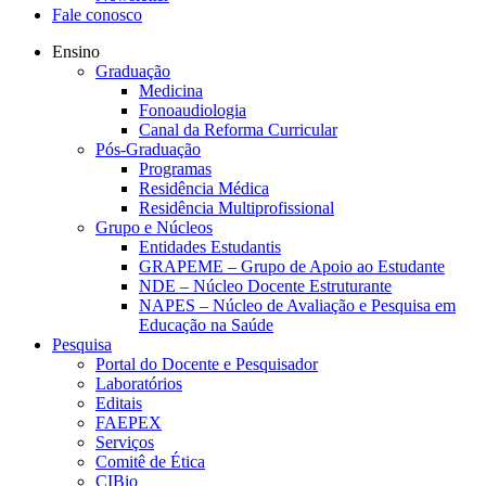
Fale conosco
Ensino
Graduação
Medicina
Fonoaudiologia
Canal da Reforma Curricular
Pós-Graduação
Programas
Residência Médica
Residência Multiprofissional
Grupo e Núcleos
Entidades Estudantis
GRAPEME – Grupo de Apoio ao Estudante
NDE – Núcleo Docente Estruturante
NAPES – Núcleo de Avaliação e Pesquisa em
Educação na Saúde
Pesquisa
Portal do Docente e Pesquisador
Laboratórios
Editais
FAEPEX
Serviços
Comitê de Ética
CIBio