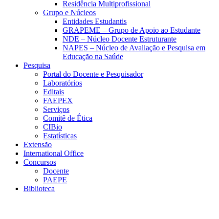
Residência Multiprofissional
Grupo e Núcleos
Entidades Estudantis
GRAPEME – Grupo de Apoio ao Estudante
NDE – Núcleo Docente Estruturante
NAPES – Núcleo de Avaliação e Pesquisa em
Educação na Saúde
Pesquisa
Portal do Docente e Pesquisador
Laboratórios
Editais
FAEPEX
Serviços
Comitê de Ética
CIBio
Estatísticas
Extensão
International Office
Concursos
Docente
PAEPE
Biblioteca
Link para o Facebook