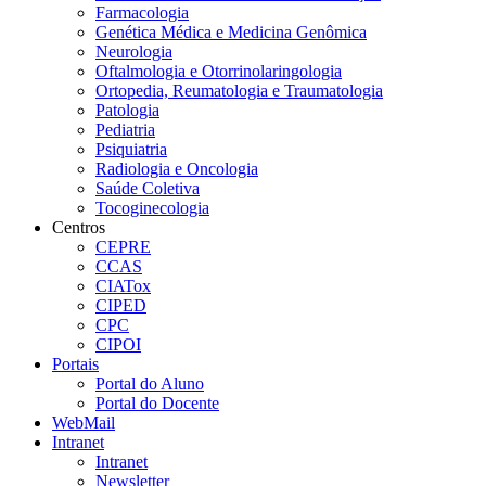
Farmacologia
Genética Médica e Medicina Genômica
Neurologia
Oftalmologia e Otorrinolaringologia
Ortopedia, Reumatologia e Traumatologia
Patologia
Pediatria
Psiquiatria
Radiologia e Oncologia
Saúde Coletiva
Tocoginecologia
Centros
CEPRE
CCAS
CIATox
CIPED
CPC
CIPOI
Portais
Portal do Aluno
Portal do Docente
WebMail
Intranet
Intranet
Newsletter