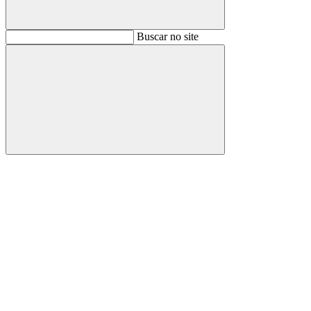
Buscar
Buscar no site
Buscar
Aumentar fonte
Diminuir fonte