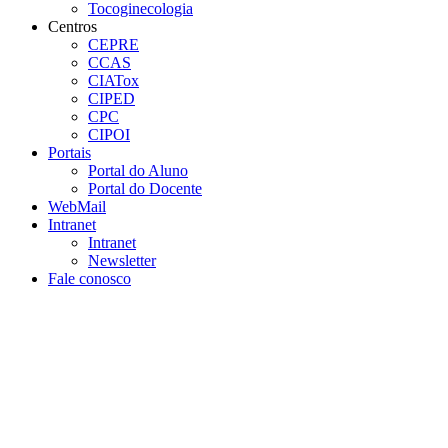
Tocoginecologia
Centros
CEPRE
CCAS
CIATox
CIPED
CPC
CIPOI
Portais
Portal do Aluno
Portal do Docente
WebMail
Intranet
Intranet
Newsletter
Fale conosco
Aumentar fonte