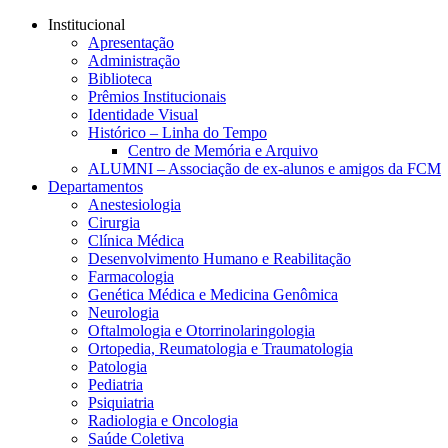
Conteúdo principal
Menu principal
Rodapé
Institucional
Apresentação
Administração
Biblioteca
Prêmios Institucionais
Identidade Visual
Histórico – Linha do Tempo
Centro de Memória e Arquivo
ALUMNI – Associação de ex-alunos e amigos da FCM
Departamentos
Anestesiologia
Cirurgia
Clínica Médica
Desenvolvimento Humano e Reabilitação
Farmacologia
Genética Médica e Medicina Genômica
Neurologia
Oftalmologia e Otorrinolaringologia
Ortopedia, Reumatologia e Traumatologia
Patologia
Pediatria
Psiquiatria
Radiologia e Oncologia
Saúde Coletiva