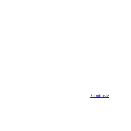
Diminuir fonte
Contraste