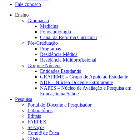
Fale conosco
Ensino
Graduação
Medicina
Fonoaudiologia
Canal da Reforma Curricular
Pós-Graduação
Programas
Residência Médica
Residência Multiprofissional
Grupo e Núcleos
Entidades Estudantis
GRAPEME – Grupo de Apoio ao Estudante
NDE – Núcleo Docente Estruturante
NAPES – Núcleo de Avaliação e Pesquisa em
Educação na Saúde
Pesquisa
Portal do Docente e Pesquisador
Laboratórios
Editais
FAEPEX
Serviços
Comitê de Ética
CIBio