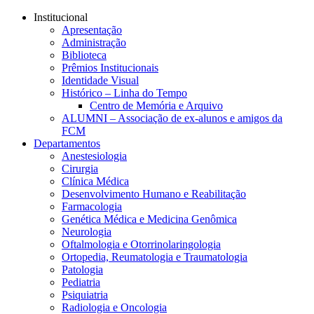
Conteúdo principal
Menu principal
Rodapé
Institucional
Apresentação
Administração
Biblioteca
Prêmios Institucionais
Identidade Visual
Histórico – Linha do Tempo
Centro de Memória e Arquivo
ALUMNI – Associação de ex-alunos e amigos da
FCM
Departamentos
Anestesiologia
Cirurgia
Clínica Médica
Desenvolvimento Humano e Reabilitação
Farmacologia
Genética Médica e Medicina Genômica
Neurologia
Oftalmologia e Otorrinolaringologia
Ortopedia, Reumatologia e Traumatologia
Patologia
Pediatria
Psiquiatria
Radiologia e Oncologia