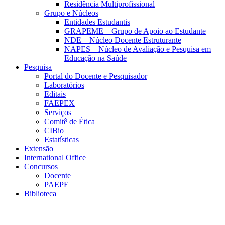
Residência Multiprofissional
Grupo e Núcleos
Entidades Estudantis
GRAPEME – Grupo de Apoio ao Estudante
NDE – Núcleo Docente Estruturante
NAPES – Núcleo de Avaliação e Pesquisa em
Educação na Saúde
Pesquisa
Portal do Docente e Pesquisador
Laboratórios
Editais
FAEPEX
Serviços
Comitê de Ética
CIBio
Estatísticas
Extensão
International Office
Concursos
Docente
PAEPE
Biblioteca
Link para o Facebook