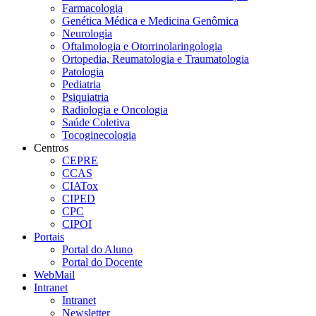
Farmacologia
Genética Médica e Medicina Genômica
Neurologia
Oftalmologia e Otorrinolaringologia
Ortopedia, Reumatologia e Traumatologia
Patologia
Pediatria
Psiquiatria
Radiologia e Oncologia
Saúde Coletiva
Tocoginecologia
Centros
CEPRE
CCAS
CIATox
CIPED
CPC
CIPOI
Portais
Portal do Aluno
Portal do Docente
WebMail
Intranet
Intranet
Newsletter