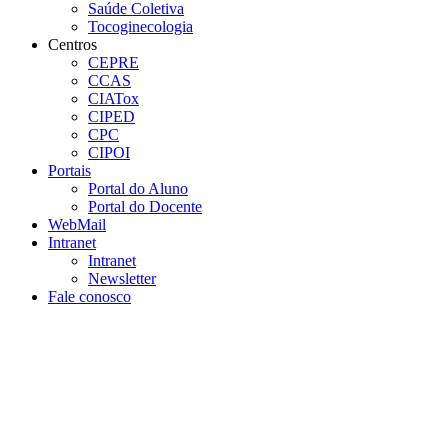
Saúde Coletiva
Tocoginecologia
Centros
CEPRE
CCAS
CIATox
CIPED
CPC
CIPOI
Portais
Portal do Aluno
Portal do Docente
WebMail
Intranet
Intranet
Newsletter
Fale conosco
Aumentar fonte