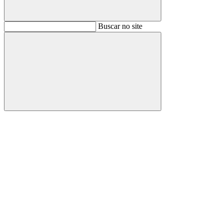
Buscar
Buscar no site
Buscar
Aumentar fonte
Diminuir fonte