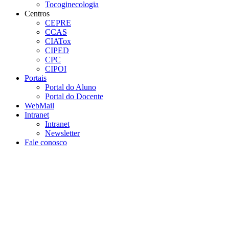
Tocoginecologia
Centros
CEPRE
CCAS
CIATox
CIPED
CPC
CIPOI
Portais
Portal do Aluno
Portal do Docente
WebMail
Intranet
Intranet
Newsletter
Fale conosco
Aumentar fonte