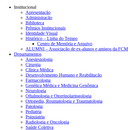
Conteúdo principal
Menu principal
Rodapé
Institucional
Apresentação
Administração
Biblioteca
Prêmios Institucionais
Identidade Visual
Histórico – Linha do Tempo
Centro de Memória e Arquivo
ALUMNI – Associação de ex-alunos e amigos da FCM
Departamentos
Anestesiologia
Cirurgia
Clínica Médica
Desenvolvimento Humano e Reabilitação
Farmacologia
Genética Médica e Medicina Genômica
Neurologia
Oftalmologia e Otorrinolaringologia
Ortopedia, Reumatologia e Traumatologia
Patologia
Pediatria
Psiquiatria
Radiologia e Oncologia
Saúde Coletiva