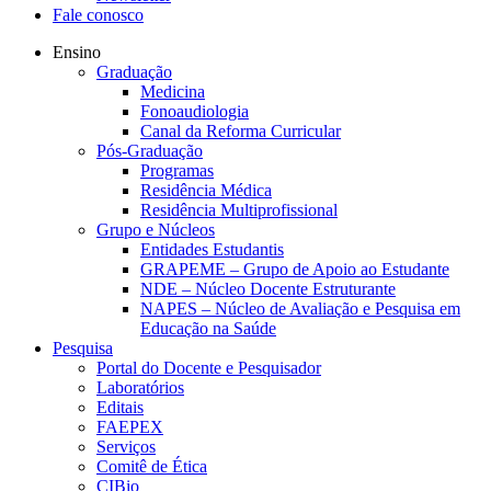
Fale conosco
Ensino
Graduação
Medicina
Fonoaudiologia
Canal da Reforma Curricular
Pós-Graduação
Programas
Residência Médica
Residência Multiprofissional
Grupo e Núcleos
Entidades Estudantis
GRAPEME – Grupo de Apoio ao Estudante
NDE – Núcleo Docente Estruturante
NAPES – Núcleo de Avaliação e Pesquisa em
Educação na Saúde
Pesquisa
Portal do Docente e Pesquisador
Laboratórios
Editais
FAEPEX
Serviços
Comitê de Ética
CIBio