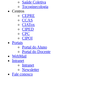
Saúde Coletiva
Tocoginecologia
Centros
CEPRE
CCAS
CIATox
CIPED
CPC
CIPOI
Portais
Portal do Aluno
Portal do Docente
WebMail
Intranet
Intranet
Newsletter
Fale conosco
Aumentar fonte