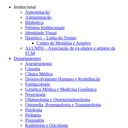
Conteúdo principal
Menu principal
Rodapé
Institucional
Apresentação
Administração
Biblioteca
Prêmios Institucionais
Identidade Visual
Histórico – Linha do Tempo
Centro de Memória e Arquivo
ALUMNI – Associação de ex-alunos e amigos da
FCM
Departamentos
Anestesiologia
Cirurgia
Clínica Médica
Desenvolvimento Humano e Reabilitação
Farmacologia
Genética Médica e Medicina Genômica
Neurologia
Oftalmologia e Otorrinolaringologia
Ortopedia, Reumatologia e Traumatologia
Patologia
Pediatria
Psiquiatria
Radiologia e Oncologia