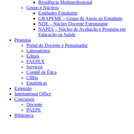
Residência Multiprofissional
Grupo e Núcleos
Entidades Estudantis
GRAPEME – Grupo de Apoio ao Estudante
NDE – Núcleo Docente Estruturante
NAPES – Núcleo de Avaliação e Pesquisa em
Educação na Saúde
Pesquisa
Portal do Docente e Pesquisador
Laboratórios
Editais
FAEPEX
Serviços
Comitê de Ética
CIBio
Estatísticas
Extensão
International Office
Concursos
Docente
PAEPE
Biblioteca
Link para o Facebook