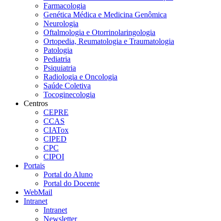
Farmacologia
Genética Médica e Medicina Genômica
Neurologia
Oftalmologia e Otorrinolaringologia
Ortopedia, Reumatologia e Traumatologia
Patologia
Pediatria
Psiquiatria
Radiologia e Oncologia
Saúde Coletiva
Tocoginecologia
Centros
CEPRE
CCAS
CIATox
CIPED
CPC
CIPOI
Portais
Portal do Aluno
Portal do Docente
WebMail
Intranet
Intranet
Newsletter