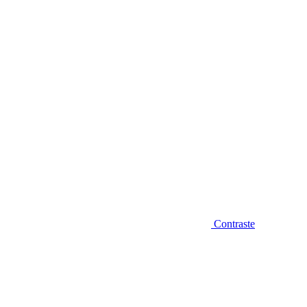
Diminuir fonte
Contraste