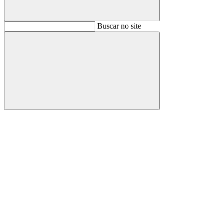
Buscar
Buscar no site
Buscar
Aumentar fonte
Diminuir fonte