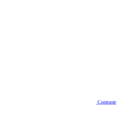
Diminuir fonte
Contraste