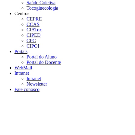
Saúde Coletiva
Tocoginecologia
Centros
CEPRE
CCAS
CIATox
CIPED
CPC
CIPOI
Portais
Portal do Aluno
Portal do Docente
WebMail
Intranet
Intranet
Newsletter
Fale conosco
Aumentar fonte