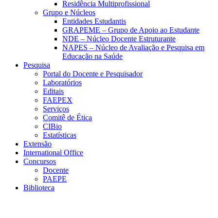
Residência Multiprofissional
Grupo e Núcleos
Entidades Estudantis
GRAPEME – Grupo de Apoio ao Estudante
NDE – Núcleo Docente Estruturante
NAPES – Núcleo de Avaliação e Pesquisa em
Educação na Saúde
Pesquisa
Portal do Docente e Pesquisador
Laboratórios
Editais
FAEPEX
Serviços
Comitê de Ética
CIBio
Estatísticas
Extensão
International Office
Concursos
Docente
PAEPE
Biblioteca
Link para o Facebook