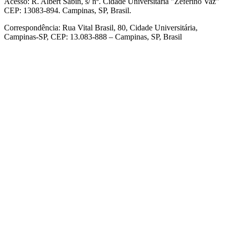
Acesso: R. Albert Sabin, s/ nº. Cidade Universitária "Zeferino Vaz"
CEP: 13083-894. Campinas, SP, Brasil.
Correspondência: Rua Vital Brasil, 80, Cidade Universitária,
Campinas-SP, CEP: 13.083-888 – Campinas, SP, Brasil
Link para o Facebook
Link para o Linkedin
Link para o Instagram