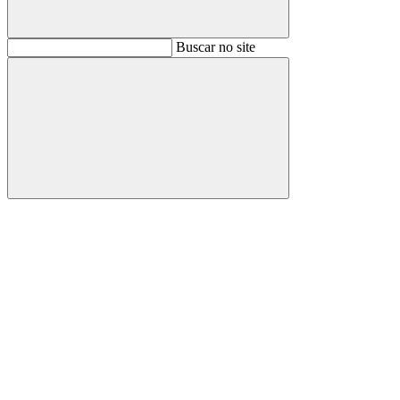
Buscar
Buscar no site
Buscar
Aumentar fonte
Diminuir fonte