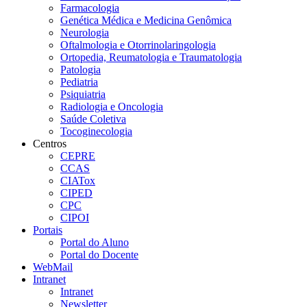
Farmacologia
Genética Médica e Medicina Genômica
Neurologia
Oftalmologia e Otorrinolaringologia
Ortopedia, Reumatologia e Traumatologia
Patologia
Pediatria
Psiquiatria
Radiologia e Oncologia
Saúde Coletiva
Tocoginecologia
Centros
CEPRE
CCAS
CIATox
CIPED
CPC
CIPOI
Portais
Portal do Aluno
Portal do Docente
WebMail
Intranet
Intranet
Newsletter