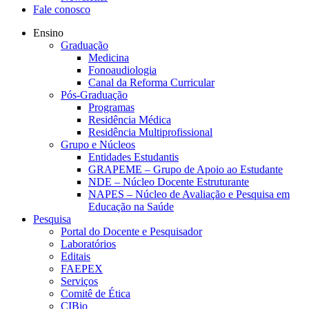
Fale conosco
Ensino
Graduação
Medicina
Fonoaudiologia
Canal da Reforma Curricular
Pós-Graduação
Programas
Residência Médica
Residência Multiprofissional
Grupo e Núcleos
Entidades Estudantis
GRAPEME – Grupo de Apoio ao Estudante
NDE – Núcleo Docente Estruturante
NAPES – Núcleo de Avaliação e Pesquisa em
Educação na Saúde
Pesquisa
Portal do Docente e Pesquisador
Laboratórios
Editais
FAEPEX
Serviços
Comitê de Ética
CIBio