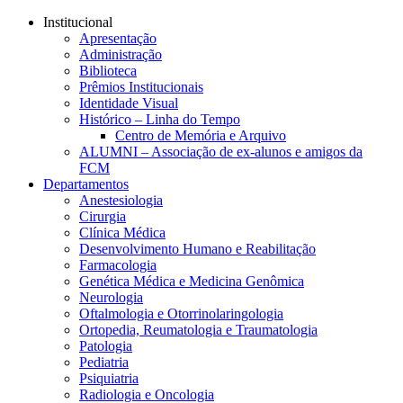
Conteúdo principal
Menu principal
Rodapé
Institucional
Apresentação
Administração
Biblioteca
Prêmios Institucionais
Identidade Visual
Histórico – Linha do Tempo
Centro de Memória e Arquivo
ALUMNI – Associação de ex-alunos e amigos da
FCM
Departamentos
Anestesiologia
Cirurgia
Clínica Médica
Desenvolvimento Humano e Reabilitação
Farmacologia
Genética Médica e Medicina Genômica
Neurologia
Oftalmologia e Otorrinolaringologia
Ortopedia, Reumatologia e Traumatologia
Patologia
Pediatria
Psiquiatria
Radiologia e Oncologia