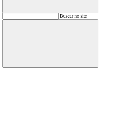
Buscar
Buscar no site
Buscar
Aumentar fonte
Diminuir fonte