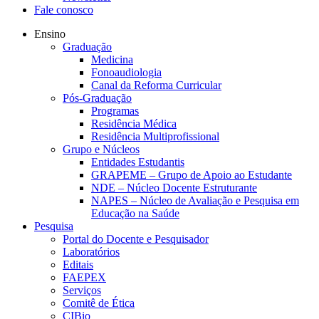
Fale conosco
Ensino
Graduação
Medicina
Fonoaudiologia
Canal da Reforma Curricular
Pós-Graduação
Programas
Residência Médica
Residência Multiprofissional
Grupo e Núcleos
Entidades Estudantis
GRAPEME – Grupo de Apoio ao Estudante
NDE – Núcleo Docente Estruturante
NAPES – Núcleo de Avaliação e Pesquisa em
Educação na Saúde
Pesquisa
Portal do Docente e Pesquisador
Laboratórios
Editais
FAEPEX
Serviços
Comitê de Ética
CIBio