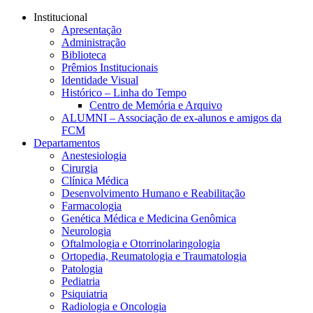
Conteúdo principal
Menu principal
Rodapé
Institucional
Apresentação
Administração
Biblioteca
Prêmios Institucionais
Identidade Visual
Histórico – Linha do Tempo
Centro de Memória e Arquivo
ALUMNI – Associação de ex-alunos e amigos da
FCM
Departamentos
Anestesiologia
Cirurgia
Clínica Médica
Desenvolvimento Humano e Reabilitação
Farmacologia
Genética Médica e Medicina Genômica
Neurologia
Oftalmologia e Otorrinolaringologia
Ortopedia, Reumatologia e Traumatologia
Patologia
Pediatria
Psiquiatria
Radiologia e Oncologia