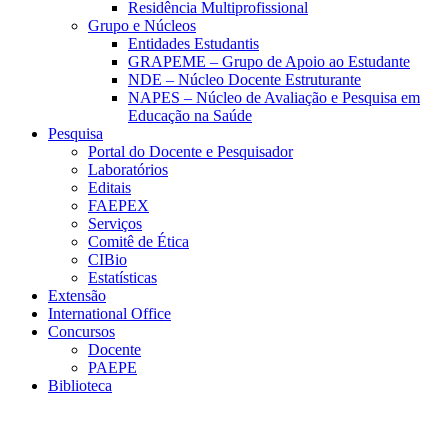
Residência Multiprofissional
Grupo e Núcleos
Entidades Estudantis
GRAPEME – Grupo de Apoio ao Estudante
NDE – Núcleo Docente Estruturante
NAPES – Núcleo de Avaliação e Pesquisa em
Educação na Saúde
Pesquisa
Portal do Docente e Pesquisador
Laboratórios
Editais
FAEPEX
Serviços
Comitê de Ética
CIBio
Estatísticas
Extensão
International Office
Concursos
Docente
PAEPE
Biblioteca
Link para o Facebook