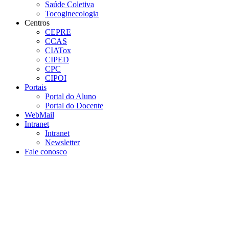
Saúde Coletiva
Tocoginecologia
Centros
CEPRE
CCAS
CIATox
CIPED
CPC
CIPOI
Portais
Portal do Aluno
Portal do Docente
WebMail
Intranet
Intranet
Newsletter
Fale conosco
Aumentar fonte