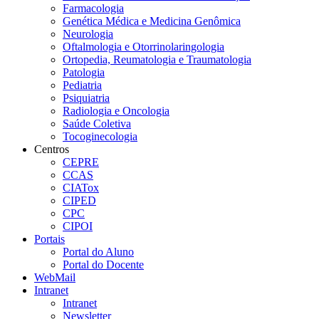
Farmacologia
Genética Médica e Medicina Genômica
Neurologia
Oftalmologia e Otorrinolaringologia
Ortopedia, Reumatologia e Traumatologia
Patologia
Pediatria
Psiquiatria
Radiologia e Oncologia
Saúde Coletiva
Tocoginecologia
Centros
CEPRE
CCAS
CIATox
CIPED
CPC
CIPOI
Portais
Portal do Aluno
Portal do Docente
WebMail
Intranet
Intranet
Newsletter