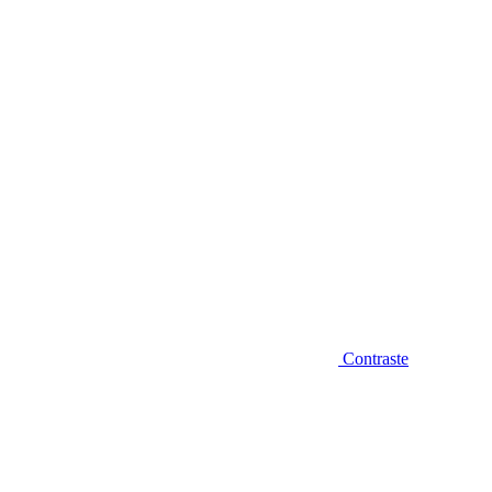
Diminuir fonte
Contraste