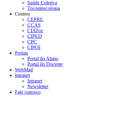
Saúde Coletiva
Tocoginecologia
Centros
CEPRE
CCAS
CIATox
CIPED
CPC
CIPOI
Portais
Portal do Aluno
Portal do Docente
WebMail
Intranet
Intranet
Newsletter
Fale conosco
Aumentar fonte