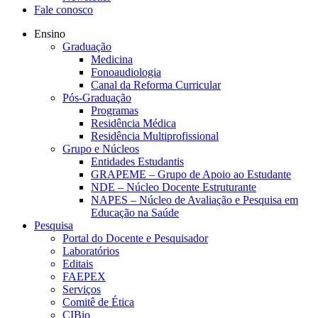
Fale conosco
Ensino
Graduação
Medicina
Fonoaudiologia
Canal da Reforma Curricular
Pós-Graduação
Programas
Residência Médica
Residência Multiprofissional
Grupo e Núcleos
Entidades Estudantis
GRAPEME – Grupo de Apoio ao Estudante
NDE – Núcleo Docente Estruturante
NAPES – Núcleo de Avaliação e Pesquisa em
Educação na Saúde
Pesquisa
Portal do Docente e Pesquisador
Laboratórios
Editais
FAEPEX
Serviços
Comitê de Ética
CIBio