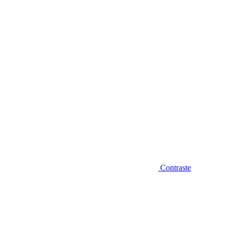
Diminuir fonte
Contraste