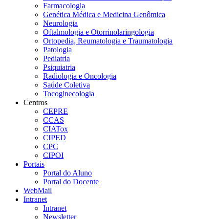
Farmacologia
Genética Médica e Medicina Genômica
Neurologia
Oftalmologia e Otorrinolaringologia
Ortopedia, Reumatologia e Traumatologia
Patologia
Pediatria
Psiquiatria
Radiologia e Oncologia
Saúde Coletiva
Tocoginecologia
Centros
CEPRE
CCAS
CIATox
CIPED
CPC
CIPOI
Portais
Portal do Aluno
Portal do Docente
WebMail
Intranet
Intranet
Newsletter