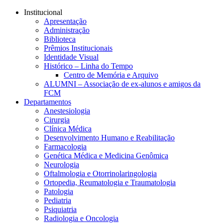
Conteúdo principal
Menu principal
Rodapé
Institucional
Apresentação
Administração
Biblioteca
Prêmios Institucionais
Identidade Visual
Histórico – Linha do Tempo
Centro de Memória e Arquivo
ALUMNI – Associação de ex-alunos e amigos da
FCM
Departamentos
Anestesiologia
Cirurgia
Clínica Médica
Desenvolvimento Humano e Reabilitação
Farmacologia
Genética Médica e Medicina Genômica
Neurologia
Oftalmologia e Otorrinolaringologia
Ortopedia, Reumatologia e Traumatologia
Patologia
Pediatria
Psiquiatria
Radiologia e Oncologia