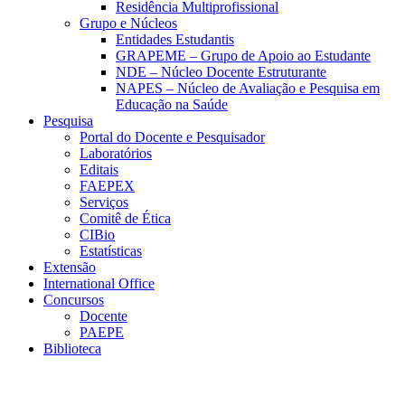
Residência Multiprofissional
Grupo e Núcleos
Entidades Estudantis
GRAPEME – Grupo de Apoio ao Estudante
NDE – Núcleo Docente Estruturante
NAPES – Núcleo de Avaliação e Pesquisa em
Educação na Saúde
Pesquisa
Portal do Docente e Pesquisador
Laboratórios
Editais
FAEPEX
Serviços
Comitê de Ética
CIBio
Estatísticas
Extensão
International Office
Concursos
Docente
PAEPE
Biblioteca
Link para o Facebook