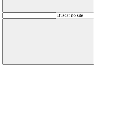
Buscar
Buscar no site
Buscar
Aumentar fonte
Diminuir fonte