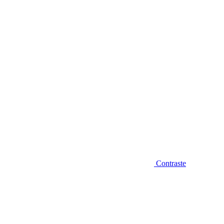
Diminuir fonte
Contraste