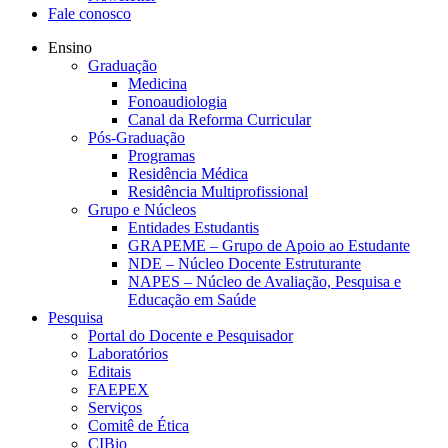
Fale conosco
Ensino
Graduação
Medicina
Fonoaudiologia
Canal da Reforma Curricular
Pós-Graduação
Programas
Residência Médica
Residência Multiprofissional
Grupo e Núcleos
Entidades Estudantis
GRAPEME – Grupo de Apoio ao Estudante
NDE – Núcleo Docente Estruturante
NAPES – Núcleo de Avaliação, Pesquisa e
Educação em Saúde
Pesquisa
Portal do Docente e Pesquisador
Laboratórios
Editais
FAEPEX
Serviços
Comitê de Ética
CIBio