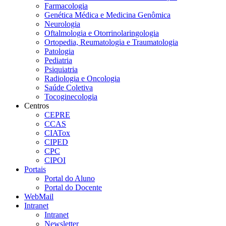
Farmacologia
Genética Médica e Medicina Genômica
Neurologia
Oftalmologia e Otorrinolaringologia
Ortopedia, Reumatologia e Traumatologia
Patologia
Pediatria
Psiquiatria
Radiologia e Oncologia
Saúde Coletiva
Tocoginecologia
Centros
CEPRE
CCAS
CIATox
CIPED
CPC
CIPOI
Portais
Portal do Aluno
Portal do Docente
WebMail
Intranet
Intranet
Newsletter