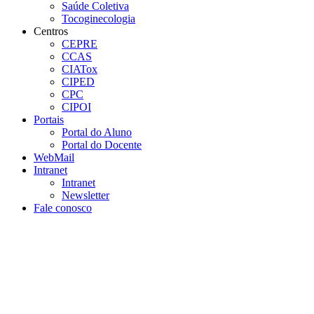
Saúde Coletiva
Tocoginecologia
Centros
CEPRE
CCAS
CIATox
CIPED
CPC
CIPOI
Portais
Portal do Aluno
Portal do Docente
WebMail
Intranet
Intranet
Newsletter
Fale conosco
Aumentar fonte