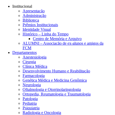
Conteúdo principal
Menu principal
Rodapé
Institucional
Apresentação
Administração
Biblioteca
Prêmios Institucionais
Identidade Visual
Histórico – Linha do Tempo
Centro de Memória e Arquivo
ALUMNI – Associação de ex-alunos e amigos da
FCM
Departamentos
Anestesiologia
Cirurgia
Clínica Médica
Desenvolvimento Humano e Reabilitação
Farmacologia
Genética Médica e Medicina Genômica
Neurologia
Oftalmologia e Otorrinolaringologia
Ortopedia, Reumatologia e Traumatologia
Patologia
Pediatria
Psiquiatria
Radiologia e Oncologia