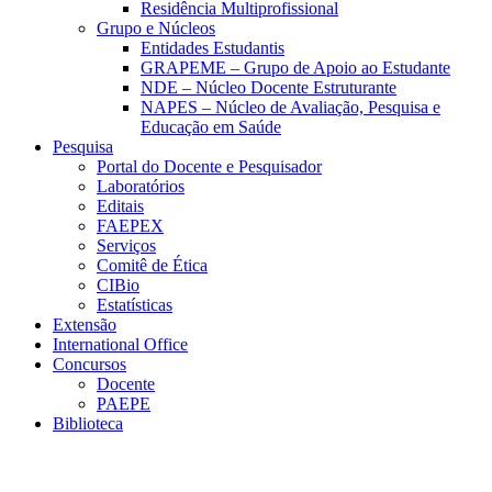
Residência Multiprofissional
Grupo e Núcleos
Entidades Estudantis
GRAPEME – Grupo de Apoio ao Estudante
NDE – Núcleo Docente Estruturante
NAPES – Núcleo de Avaliação, Pesquisa e
Educação em Saúde
Pesquisa
Portal do Docente e Pesquisador
Laboratórios
Editais
FAEPEX
Serviços
Comitê de Ética
CIBio
Estatísticas
Extensão
International Office
Concursos
Docente
PAEPE
Biblioteca
Link para o Facebook