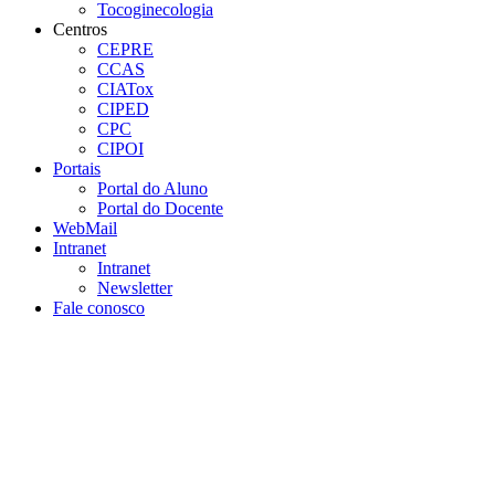
Tocoginecologia
Centros
CEPRE
CCAS
CIATox
CIPED
CPC
CIPOI
Portais
Portal do Aluno
Portal do Docente
WebMail
Intranet
Intranet
Newsletter
Fale conosco
Aumentar fonte