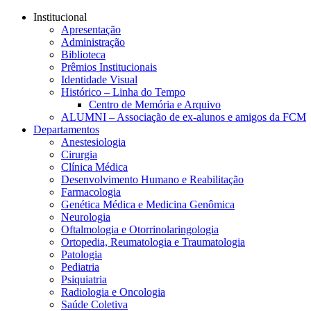
Conteúdo principal
Menu principal
Rodapé
Institucional
Apresentação
Administração
Biblioteca
Prêmios Institucionais
Identidade Visual
Histórico – Linha do Tempo
Centro de Memória e Arquivo
ALUMNI – Associação de ex-alunos e amigos da FCM
Departamentos
Anestesiologia
Cirurgia
Clínica Médica
Desenvolvimento Humano e Reabilitação
Farmacologia
Genética Médica e Medicina Genômica
Neurologia
Oftalmologia e Otorrinolaringologia
Ortopedia, Reumatologia e Traumatologia
Patologia
Pediatria
Psiquiatria
Radiologia e Oncologia
Saúde Coletiva