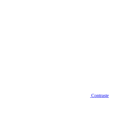
Diminuir fonte
Contraste