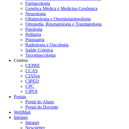
Farmacologia
Genética Médica e Medicina Genômica
Neurologia
Oftalmologia e Otorrinolaringologia
Ortopedia, Reumatologia e Traumatologia
Patologia
Pediatria
Psiquiatria
Radiologia e Oncologia
Saúde Coletiva
Tocoginecologia
Centros
CEPRE
CCAS
CIATox
CIPED
CPC
CIPOI
Portais
Portal do Aluno
Portal do Docente
WebMail
Intranet
Intranet
Newsletter