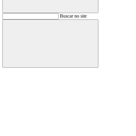
Buscar
Buscar no site
Buscar
Aumentar fonte
Diminuir fonte