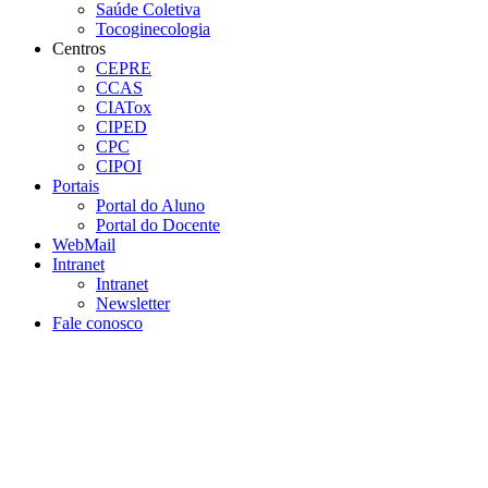
Saúde Coletiva
Tocoginecologia
Centros
CEPRE
CCAS
CIATox
CIPED
CPC
CIPOI
Portais
Portal do Aluno
Portal do Docente
WebMail
Intranet
Intranet
Newsletter
Fale conosco
Aumentar fonte