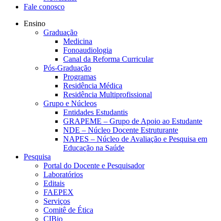
Fale conosco
Ensino
Graduação
Medicina
Fonoaudiologia
Canal da Reforma Curricular
Pós-Graduação
Programas
Residência Médica
Residência Multiprofissional
Grupo e Núcleos
Entidades Estudantis
GRAPEME – Grupo de Apoio ao Estudante
NDE – Núcleo Docente Estruturante
NAPES – Núcleo de Avaliação e Pesquisa em
Educação na Saúde
Pesquisa
Portal do Docente e Pesquisador
Laboratórios
Editais
FAEPEX
Serviços
Comitê de Ética
CIBio