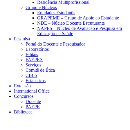
Residência Multiprofissional
Grupo e Núcleos
Entidades Estudantis
GRAPEME – Grupo de Apoio ao Estudante
NDE – Núcleo Docente Estruturante
NAPES – Núcleo de Avaliação e Pesquisa em
Educação na Saúde
Pesquisa
Portal do Docente e Pesquisador
Laboratórios
Editais
FAEPEX
Serviços
Comitê de Ética
CIBio
Estatísticas
Extensão
International Office
Concursos
Docente
PAEPE
Biblioteca
Link para o Facebook