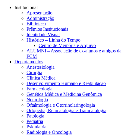
Conteúdo principal
Menu principal
Rodapé
Institucional
Apresentação
Administração
Biblioteca
Prêmios Institucionais
Identidade Visual
Histórico – Linha do Tempo
Centro de Memória e Arquivo
ALUMNI – Associação de ex-alunos e amigos da
FCM
Departamentos
Anestesiologia
Cirurgia
Clínica Médica
Desenvolvimento Humano e Reabilitação
Farmacologia
Genética Médica e Medicina Genômica
Neurologia
Oftalmologia e Otorrinolaringologia
Ortopedia, Reumatologia e Traumatologia
Patologia
Pediatria
Psiquiatria
Radiologia e Oncologia